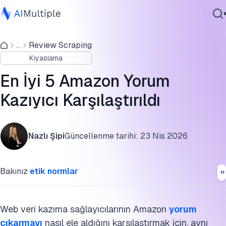
Amazon yorumları kazıma kıyaslaması
...
Review Scraping
Ajanik Yapay Zeka
Amazon yorumları kazıma kıyaslama sonuçları
Kıyaslama
Siber güvenlik
Amazon yorumları kıyaslama metodolojisi
Veri
En İyi 5 Amazon Yorum
Kurumsal Yazılım
SSS'ler
Kazıyıcı Karşılaştırıldı
Hizmetler
Bu araştırmayı kaynak gösterin
Nazlı Şipi
Güncellenme tarihi:
23 Nis 2026
Bize Ulaşın
Bakınız
etik normlar
Web veri kazıma sağlayıcılarının Amazon
yorum
çıkarmayı
nasıl ele aldığını karşılaştırmak için, aynı