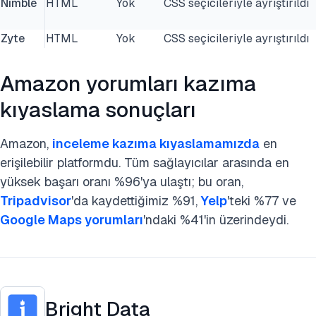
Nimble
HTML
Yok
CSS seçicileriyle ayrıştırıldı
Zyte
HTML
Yok
CSS seçicileriyle ayrıştırıldı
Amazon yorumları kazıma
kıyaslama sonuçları
Amazon,
inceleme kazıma kıyaslamamızda
en
erişilebilir platformdu. Tüm sağlayıcılar arasında en
yüksek başarı oranı %96'ya ulaştı; bu oran,
Tripadvisor
'da kaydettiğimiz %91,
Yelp
'teki %77 ve
Google Maps yorumları
'ndaki %41'in üzerindeydi.
Bright Data