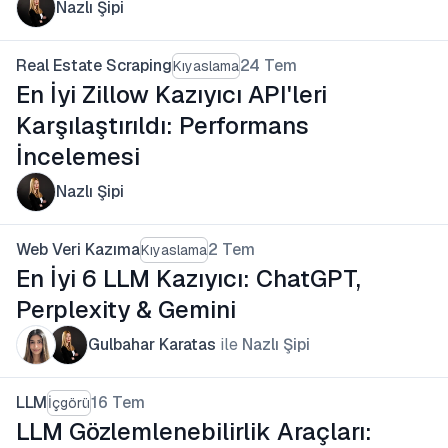
Nazlı Şipi
Real Estate Scraping
24 Tem
Kıyaslama
En İyi Zillow Kazıyıcı API'leri
Karşılaştırıldı: Performans
İncelemesi
Nazlı Şipi
Web Veri Kazıma
2 Tem
Kıyaslama
En İyi 6 LLM Kazıyıcı: ChatGPT,
Perplexity & Gemini
Gulbahar Karatas
ile
Nazlı Şipi
LLM
16 Tem
İçgörü
LLM Gözlemlenebilirlik Araçları: