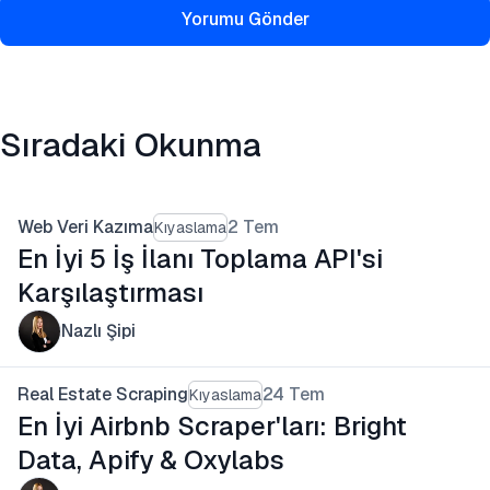
Yorumu Gönder
Sıradaki Okunma
Web Veri Kazıma
2 Tem
Kıyaslama
En İyi 5 İş İlanı Toplama API'si
Karşılaştırması
Nazlı Şipi
Real Estate Scraping
24 Tem
Kıyaslama
En İyi Airbnb Scraper'ları: Bright
Data, Apify & Oxylabs