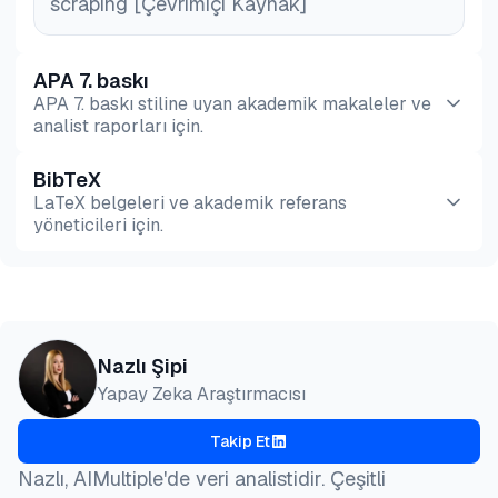
scraping [Çevrimiçi Kaynak]
APA 7. baskı
APA 7. baskı stiline uyan akademik makaleler ve
analist raporları için.
BibTeX
Önizleme
HTML
Kopyala
LaTeX belgeleri ve akademik referans
yöneticileri için.
Önizleme
HTML
Kopyala
@misc{sipi2026,

Nazlı Şipi
  author = {Şipi, Nazlı},

Yapay Zeka Araştırmacısı
  title  = {{En İyi 5 Amazon Yorum Kazıyıcı Karşıla
  year   = {2026},

Takip Et
  month  = apr,

  howpublished    = {\url{https://aimultiple.com/am
Nazlı, AIMultiple'de veri analistidir. Çeşitli
  note   = {AIMultiple. Erişim tarihi: 23 Nisan 202