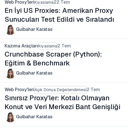
Web Proxy'leri
22 Tem
Kıyaslama
En İyi US Proxies: Amerikan Proxy
Sunucuları Test Edildi ve Sıralandı
Gulbahar Karatas
Kazıma Araçları
2 Tem
Kıyaslama
Crunchbase Scraper (Python):
Eğitim & Benchmark
Gulbahar Karatas
Web Proxy'leri
2 Tem
Açık Dünya Değerlendirmesi
Sınırsız Proxy'ler: Kotalı Olmayan
Konut ve Veri Merkezi Bant Genişliği
Gulbahar Karatas