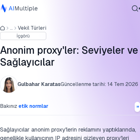
Anonim proxy'ler nelerdir?
...
Vekil Türleri
Ajanik Yapay Zeka
Bir sağlayıcının anonim mi yoksa elit proxy mi sunduğu
İçgörü
Siber güvenlik
nasıl anlaşılır
Veri
Anonim proxy'ler: Seviyeler ve
Üç anonimlik seviyesi
Kurumsal Yazılım
Sağlayıcılar
Hizmetler
SSS'ler
Bu araştırmayı kaynak gösterin
Gulbahar Karatas
Güncellenme tarihi:
14 Tem 2026
Bize Ulaşın
Bakınız
etik normlar
Sağlayıcılar anonim proxy'lerin reklamını yaptıklarında,
genellikle kullanıcının IP adresini gizleyen proxy'leri