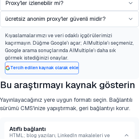
Proxy'ler izlenebilir mi?
Evet, tüm anonim ve elit proxy'ler IP adresinizi
gizler. Ancak, yalnızca elit proxy'ler bir proxy
ücretsiz anonim proxy'ler güvenli midir?
Teknik olarak, evet. Bir proxy şeffaf veya anonim
hizmeti kullandığınız gerçeğini gizler.
ise, sunucu hâlâ bir tane kullandığınızı görebilir.
Kıyaslamalarımızı ve veri odaklı içgörülerimizi
Ücretsiz proxy'ler genellikle verilerinizi kaydeder,
Yasal bir makam bir proxy sağlayıcısının kayıtlarına
kaçırmayın. Düğme Google'ı açar; AIMultiple'ı seçmeniz,
taramanıza reklamlar enjekte eder veya bant
mahkeme celbi çıkarırsa, trafiği orijinal IP'nize
Google arama sonuçlarında AIMultiple'ı daha sık
genişliğinizi diğer kullanıcılara satar. Güvenlik ve
kadar izleyebilir.
görmek istediğinizi onaylar.
güvenilirlik için, ücretli elit konut proxy'leri önerilir.
Tercih edilen kaynak olarak ekle
Bu araştırmayı kaynak gösterin
Yayınlayacağınız yere uygun formatı seçin. Bağlantılı
sürümü CMS'inize yapıştırmak, geri bağlantıyı korur.
Atıflı bağlantı
HTML; blog yazıları, LinkedIn makaleleri ve