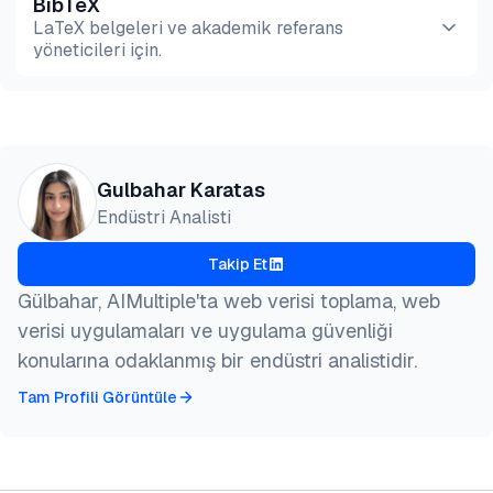
BibTeX
Önizleme
HTML
Kopyala
LaTeX belgeleri ve akademik referans
yöneticileri için.
Önizleme
HTML
Kopyala
@misc{karatas2026,

Gulbahar Karatas
  author = {Karatas, Gulbahar},

Endüstri Analisti
  title  = {{Anonim proxy'ler: Seviyeler ve Sağlayı
  year   = {2026},

Takip Et
  month  = jul,

  howpublished    = {\url{https://aimultiple.com/an
Gülbahar, AIMultiple'ta web verisi toplama, web
  note   = {AIMultiple. Erişim tarihi: 14 Temmuz 20
verisi uygulamaları ve uygulama güvenliği
}
konularına odaklanmış bir endüstri analistidir.
Tam Profili Görüntüle