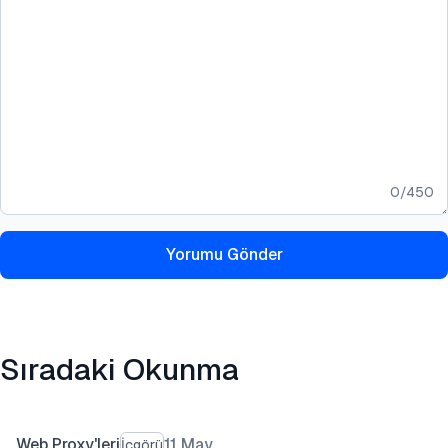
0
/
450
Yorumu Gönder
Sıradaki Okunma
Web Proxy'leri
11 May
İçgörü