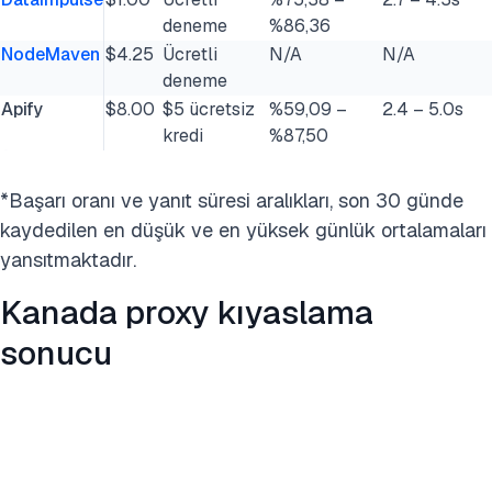
deneme
%86,36
NodeMaven
$4.25
Ücretli
N/A
N/A
deneme
Apify
$8.00
$5 ücretsiz
%59,09 –
2.4 – 5.0s
kredi
%87,50
*Başarı oranı ve yanıt süresi aralıkları, son 30 günde
kaydedilen en düşük ve en yüksek günlük ortalamaları
yansıtmaktadır.
Kanada proxy kıyaslama
sonucu