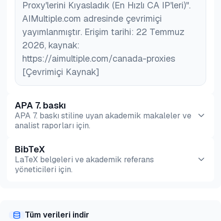
Proxy'lerini Kıyasladık (En Hızlı CA IP'leri)".
AIMultiple.com adresinde çevrimiçi
yayımlanmıştır. Erişim tarihi: 22 Temmuz
2026, kaynak:
https://aimultiple.com/canada-proxies
[Çevrimiçi Kaynak]
APA 7. baskı
APA 7. baskı stiline uyan akademik makaleler ve
analist raporları için.
BibTeX
Önizleme
HTML
Kopyala
LaTeX belgeleri ve akademik referans
yöneticileri için.
Önizleme
HTML
Kopyala
Tüm verileri indir