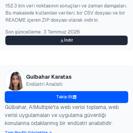
@misc{karatas2026,

152.3 bin veri noktasının sonuçları ve zaman damgaları.
  author = {Karatas, Gulbahar},

Bu makalede kullanılan verileri, bir CSV dosyası ve bir
  title  = {{En İyi Kanada Proxy'lerini Kıyasladık 
README içeren ZIP dosyası olarak indirin.
  year   = {2026},

  month  = jul,

Son güncelleme:
3 Temmuz 2026
  howpublished    = {\url{https://aimultiple.com/ca
  note   = {AIMultiple. Erişim tarihi: 22 Temmuz 20
İndir
}
Gulbahar Karatas
Endüstri Analisti
Takip Et
Gülbahar, AIMultiple'ta web verisi toplama, web
verisi uygulamaları ve uygulama güvenliği
konularına odaklanmış bir endüstri analistidir.
Tam Profili Görüntüle