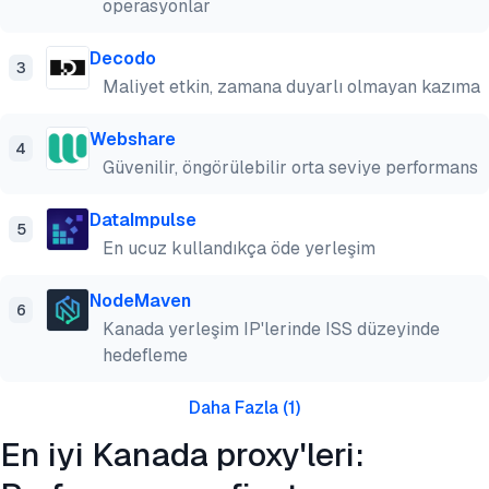
operasyonlar
Decodo
3
Maliyet etkin, zamana duyarlı olmayan kazıma
Webshare
4
Güvenilir, öngörülebilir orta seviye performans
DataImpulse
5
En ucuz kullandıkça öde yerleşim
NodeMaven
6
Kanada yerleşim IP'lerinde ISS düzeyinde
hedefleme
Daha Fazla
(
1
)
En iyi Kanada proxy'leri: