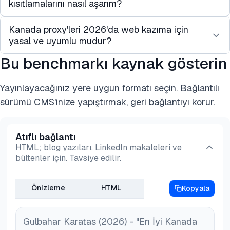
kısıtlamalarını nasıl aşarım?
Kanada proxy'leri 2026'da web kazıma için
Bir “CA proxy”si, size Kanadalı bir IP adresi veren
yasal ve uyumlu mudur?
bir sunucudur. Coğrafi kısıtlamaları aşmak için,
yazılımınızı veya tarayıcınızı istekleri bu sunucu
Bu benchmarkı kaynak gösterin
Kanada'da, iki ana yasal kurala uyduğunuz sürece,
üzerinden gönderecek şekilde ayarlayın.
pazar araştırması, fiyat izleme ve SEO denetimi
Web siteleri, sizin yerinize proxy'nin Toronto veya
Yayınlayacağınız yere uygun formatı seçin. Bağlantılı
gibi işlemler için proxy'leri
yasal olarak
Vancouver gibi konumunu görecektir.
sürümü CMS'inize yapıştırmak, geri bağlantıyı korur.
kullanabilirsiniz
:
PIPEDA
: Kişisel Bilgilerin Korunması ve Elektronik
Atıflı bağlantı
Belgeler Yasası, izin alınmadan kişisel olarak
HTML; blog yazıları, LinkedIn makaleleri ve
tanımlanabilir bilgilerin (PII) kazınmasını yasaklar.
bültenler için. Tavsiye edilir.
Telif Hakkı
Yasası: Telif hakkı ile korunan “yaratıcı
içeriği” çıkarmayın.
Önizleme
HTML
Kopyala
Gulbahar Karatas (2026) - "En İyi Kanada