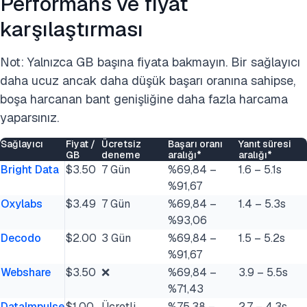
Performans ve fiyat
karşılaştırması
Not: Yalnızca GB başına fiyata bakmayın. Bir sağlayıcı
daha ucuz ancak daha düşük başarı oranına sahipse,
boşa harcanan bant genişliğine daha fazla harcama
yaparsınız.
Sağlayıcı
Fiyat /
Ücretsiz
Başarı oranı
Yanıt süresi
GB
deneme
aralığı*
aralığı*
Bright Data
$3.50
7 Gün
%69,84 –
1.6 – 5.1s
%91,67
Oxylabs
$3.49
7 Gün
%69,84 –
1.4 – 5.3s
%93,06
Decodo
$2.00
3 Gün
%69,84 –
1.5 – 5.2s
%91,67
Webshare
$3.50
❌
%69,84 –
3.9 – 5.5s
%71,43
DataImpulse
$1.00
Ücretli
%75,38 –
2.7 – 4.3s