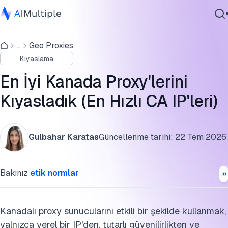
En iyi Kanada proxy'leri: Performans ve fiyat karşılaştırmas
...
Geo Proxies
Ajanik Yapay Zeka
Kanada proxy kıyaslama sonucu
Kıyaslama
Siber güvenlik
En iyi Kanada proxy sunucuları ve hizmetleri: Güvenilir CA
Veri
En İyi Kanada Proxy'lerini
IP'leri nereden satın alınır
Kurumsal Yazılım
Kıyasladık (En Hızlı CA IP'leri)
Hizmetler
Kanada IP türleri: Yerleşim, veri merkezi ve mobil
CA ve CA: Kanada ve Kaliforniya proxy'leri arasındaki fark
Gulbahar Karatas
Güncellenme tarihi:
22 Tem 2026
Kanada proxy kıyaslama metodolojisi
Bize Ulaşın
Bakınız
etik normlar
SSS'ler
Bu benchmarkı kaynak gösterin
Kanadalı proxy sunucularını etkili bir şekilde kullanmak,
yalnızca yerel bir IP'den, tutarlı güvenilirlikten ve