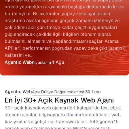
arama yetenekleri arasındaki boşluğu doldurmada kritik
bir rol oynar. Bu sistemler, yapay zeka ajanlarının
araştırma asistanlığından gerçek zamanlı izlemeye ve
çok adımlı akıl yürütmeye kadar çeşitli uygulamaları
güçlendirecek şekilde ilgili bilgileri otonom olarak
bulmasını, almasını ve yapılandırmasını sağlar. Arama
API'leri, performansın doğrudan yapay zeka çıktılarının
kalitesini ve…
Agentic Web
4 Ağu
Kıyaslama
Agentic Web
24 Tem
Açık Dünya Değerlendirmesi
En İyi 30+ Açık Kaynak Web Ajanı
30+ açık kaynak web ajanını dört kategoride test ettik:
otonom ajanlar, bilgisayar kullanımı kontrolcüleri, web
kazıyıcılar ve geliştirici framework'leri. 643 görevi 15
gerçek web sitesinde kapsayan WebVoyager test