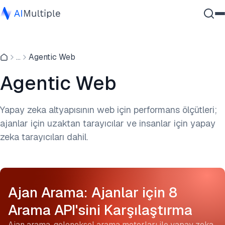
Ajanik Yapay Zeka
...
Agentic Web
Siber güvenlik
Veri
Agentic Web
Kurumsal Yazılım
Hizmetler
Yapay zeka altyapısının web için performans ölçütleri;
ajanlar için uzaktan tarayıcılar ve insanlar için yapay
zeka tarayıcıları dahil.
Bize Ulaşın
Ajan Arama: Ajanlar için 8
Arama API'sini Karşılaştırma
Ajan arama, geleneksel arama motorları ile yapay zeka