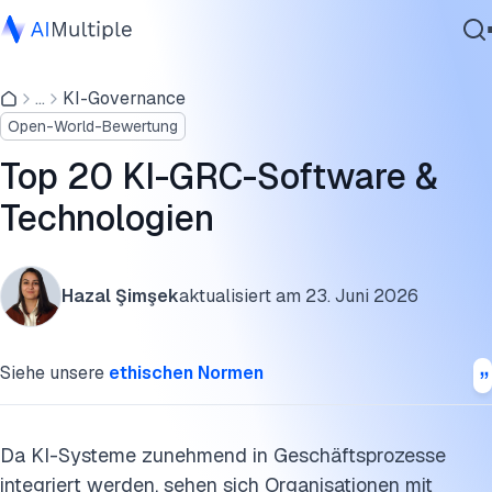
Was ist KI in GRC?
...
KI-Governance
Agentische KI
Top 20 KI-GRC-Software
Open-World-Bewertung
Cybersicherheit
KI-GRC-Anwendungsfälle & reale Beispiele
Daten
Top 20 KI-GRC-Software &
Unternehmenssoftware
Diese Forschung zitieren
Technologien
Dienstleistungen
Hazal Şimşek
aktualisiert am
23. Juni 2026
Kontaktieren
Siehe unsere
ethischen Normen
Da KI-Systeme zunehmend in Geschäftsprozesse
integriert werden, sehen sich Organisationen mit