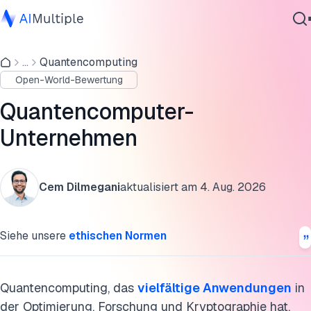
Investitionsübersicht
...
Quantencomputing
Agentische KI
Was sind die verschiedenen Arten von Quantencomputer-
Open-World-Bewertung
Cybersicherheit
Unternehmen?
Daten
Quantencomputer-
Für mehr Quantencomputing
Unternehmenssoftware
Unternehmen
Dienstleistungen
Diese Forschung zitieren
Cem Dilmegani
aktualisiert am
4. Aug. 2026
Kontaktieren
Siehe unsere
ethischen Normen
Quantencomputing, das
vielfältige Anwendungen
in
der Optimierung, Forschung und Kryptographie hat,