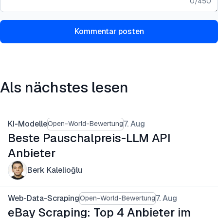
0
/
450
Kommentar posten
Als nächstes lesen
KI-Modelle
7. Aug
Open-World-Bewertung
Beste Pauschalpreis-LLM API
Anbieter
Berk Kalelioğlu
Web-Data-Scraping
7. Aug
Open-World-Bewertung
eBay Scraping: Top 4 Anbieter im