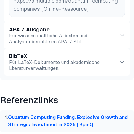
https://aimultiple.com/quantum-computing-
companies [Online-Ressource]
APA 7. Ausgabe
Für wissenschaftliche Arbeiten und
Analystenberichte im APA-7-Stil.
BibTeX
Vorschau
HTML
Kopieren
Für LaTeX-Dokumente und akademische
Literaturverwaltungen.
Vorschau
HTML
Kopieren
Referenzlinks
@misc{dilmegani2026,

  author = {Dilmegani, Cem},

  title  = {{Quantencomputer-Unternehmen}},

1
.
Quantum Computing Funding: Explosive Growth and
  year   = {2026},

Strategic Investment in 2025 | SpinQ
  month  = aug,

  howpublished    = {\url{https://aimultiple.com/qu