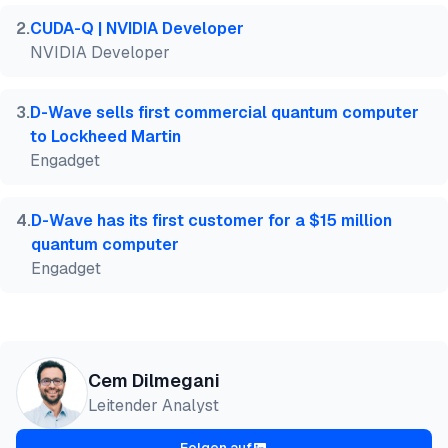
  note   = {AIMultiple. Abgerufen am 4. August 2026
2
.
CUDA-Q | NVIDIA Developer
}
NVIDIA Developer
3
.
D-Wave sells first commercial quantum computer
to Lockheed Martin
Engadget
4
.
D-Wave has its first customer for a $15 million
quantum computer
Engadget
Cem Dilmegani
Leitender Analyst