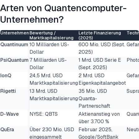
Arten von Quantencomputer-
Unternehmen?
Unternehmen
Bewertung /
Letzte Finanzierung
Techn
Marktkapitalisierung
(2025)
Quantinuum
10 Milliarden US-
600 Mio. USD (Sept.
Gefa
Dollar
2025)
PsiQuantum
7 Milliarden US-
1 Mrd. USD Serie E
Phot
Dollar
(Sept. 2025)
IonQ
24,5 Mrd. USD
2 Mrd. USD
Gefa
Marktkapitalisierung
Eigenkapitalangebot
Rigetti
13 Mrd. USD
35 Mio. USD
Supra
Marktkapitalisierung
Quanta-
Partnerschaft
D-Wave
NYSE: QBTS
Aktienanstieg von
Quan
über 3.700 %
QuEra
Über 230 Mio. USD
Februar 2025,
Neut
eingesammelt
Google/SoftBank