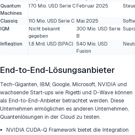
Quantum
170 Mio. USD Serie C
Februar 2025
Steu
Machines
Classiq
110 Mio. USD Serie C
Mai 2025
Soft
IQM
Nicht bekannt
300 Mio. USD Serie
Supra
gegeben
B
Infleqtion
1,8 Mrd. USD (SPAC)
540 Mio. USD
Neut
Fusion
End-to-End-Lösungsanbieter
Tech-Giganten, IBM, Google, Microsoft, NVIDIA und
wachsende Start-ups wie Rigetti und D-Wave können
als End-to-End-Anbieter betrachtet werden. Diese
Unternehmen ermöglichen es anderen Unternehmen,
Quantenlösungen in der Cloud zu testen.
NVIDIA CUDA-Q Framework bietet die Integration