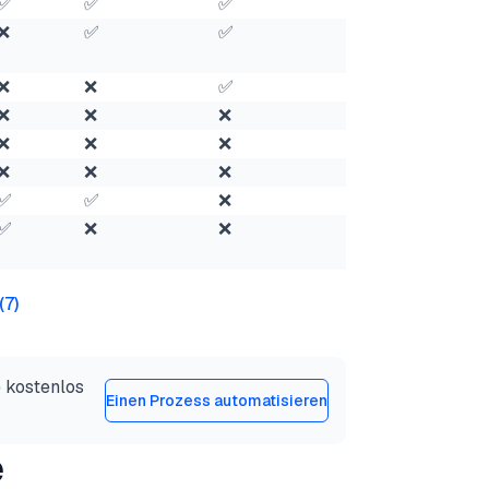
✅
✅
✅
❌
✅
❌
✅
✅
❌
✅
❌
❌
✅
❌
✅
❌
❌
❌
❌
❌
❌
❌
❌
❌
❌
❌
❌
❌
❌
❌
✅
✅
❌
❌
❌
✅
❌
❌
❌
❌
(
7
)
 kostenlos
Einen Prozess automatisieren
e