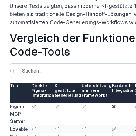
Unsere Tests zeigten, dass moderne KI-gestützte T
bieten als traditionelle Design-Handoff-Lösungen, 
automatisierten Code-Generierungs-Workflows wid
Vergleich der Funktione
Code-Tools
Tool
Direkte
KI-
Unterstützung
Backend-
Figma-
gestützte
mehrerer
Integration
Integration
Generierung
Frameworks
Figma
✅
✅
✅
❌
MCP
Server
Lovable
✅
✅
✅
✅