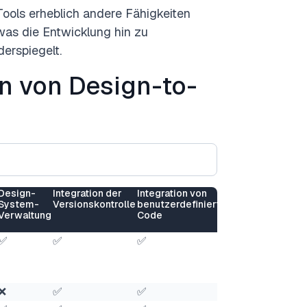
ools erheblich andere Fähigkeiten
was die Entwicklung hin zu
erspiegelt.
n von Design-to-
Design-
Integration der
Integration von
Generierung
T
System-
Versionskontrolle
benutzerdefiniertem
von Mobile-
U
Verwaltung
Code
Apps
✅
✅
✅
❌
✅
❌
✅
✅
❌
✅