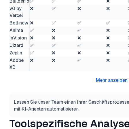
Builder.io
✅
✅
✅
❌
v0 by
❌
✅
❌
❌
Vercel
Bolt.new
❌
✅
✅
✅
Anima
✅
❌
✅
❌
InVision
❌
❌
❌
❌
Uizard
✅
✅
✅
❌
Zeplin
✅
❌
❌
❌
Adobe
❌
❌
✅
❌
XD
Mehr anzeigen
Lassen Sie unser Team einen Ihrer Geschäftsprozesse
mit KI-Agenten automatisieren.
Toolspezifische Analys