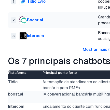
Tidio Lyro
cooper
1
soluç
Grande
Boost.ai
2
proces
Bancos
Intercom
3
aquisi
Mostrar mais
(
Os 7 principais chatbot
Plataforma
Principal ponto forte
Tidio
Automação de atendimento ao client
bancário para PMEs
boost.ai
IA conversacional bancária multilíng
Intercom
Engajamento do cliente com funciona