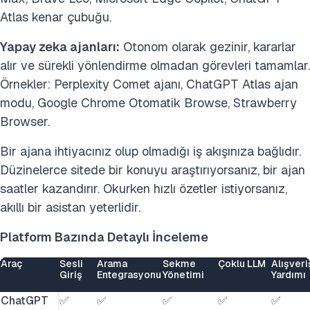
Atlas kenar çubuğu.
Yapay zeka ajanları:
Otonom olarak gezinir, kararlar
alır ve sürekli yönlendirme olmadan görevleri tamamlar.
Örnekler: Perplexity Comet ajanı, ChatGPT Atlas ajan
modu, Google Chrome Otomatik Browse, Strawberry
Browser.
Bir ajana ihtiyacınız olup olmadığı iş akışınıza bağlıdır.
Düzinelerce sitede bir konuyu araştırıyorsanız, bir ajan
saatler kazandırır. Okurken hızlı özetler istiyorsanız,
akıllı bir asistan yeterlidir.
Platform Bazında Detaylı İnceleme
Araç
Sesli
Arama
Sekme
Çoklu LLM
Alışveri
Giriş
Entegrasyonu
Yönetimi
Yardımı
ChatGPT
✅
✅
✅
✅
✅