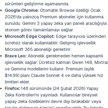
sürümleri geliştirme aşamasında.
Google Chrome:
Otomatik Browse özelliği Ocak
2026'da yalnızca Premium aboneler için kullanıma
sunuldu. Gemini 3 yapay zeka yan paneli aracılığıyla
otonom görev tamamlamayı sağlar.
Microsoft Edge Copilot:
Edge tarayıcısı üzerinden
ücretsiz olarak kullanılabilir. Gelişmiş işlevsellik
Microsoft 365 aboneliği gerektirir.
Brave Leo:
Abonelik gerekmeden hemen kapsamlı
işlevsellik sağlar. Ücretsiz katman Qwen 14B, Mixtral
ve Gemma modellerini kullanır. Premium (aylık
$14.99) planı Claude Sonnet 4 ve daha yüksek hız
limitleri ekler.
Firefox:
148 sürümünde (24 Şubat 2026) Yapay
Zeka Kontrolleri'ni yayınladı. Kullanıcılar bireysel
yapay zeka özelliklerini devre dışı bırakabilir veya
tek bir düğmeyle tümünü engelleyebilir. Bu listede