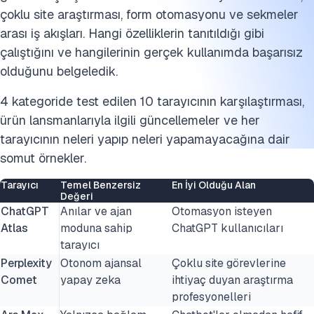
çoklu site araştırması, form otomasyonu ve sekmeler
arası iş akışları. Hangi özelliklerin tanıtıldığı gibi
çalıştığını ve hangilerinin gerçek kullanımda başarısız
olduğunu belgeledik.
4 kategoride test edilen 10 tarayıcının karşılaştırması,
ürün lansmanlarıyla ilgili güncellemeler ve her
tarayıcının neleri yapıp neleri yapamayacağına dair
somut örnekler.
Tarayıcı
Temel Benzersiz
En İyi Olduğu Alan
Değeri
ChatGPT
Anılar ve ajan
Otomasyon isteyen
Atlas
moduna sahip
ChatGPT kullanıcıları
tarayıcı
Perplexity
Otonom ajansal
Çoklu site görevlerine
Comet
yapay zeka
ihtiyaç duyan araştırma
profesyonelleri