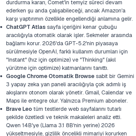
durdurma kararı, Comet'in temyiz süreci devam
ederken şu anda çalışabileceği, ancak Amazon'a
karşı yaptırımın özellikle engellendiği anlamına gelir.
ChatGPT Atlas
sayfa içeriğini kenar çubuğu
aracılığıyla otomatik olarak işler. Sekmeler arasında
bağlamı korur. 2026'da GPT-5.2'nin piyasaya
sürülmesiyle OpenAI, farklı kullanım durumları için
"Instant" (hız için optimize) ve "Thinking" (akıl
yürütme için optimize) katmanlarını tanıttı.
Google Chrome Otomatik Browse
sabit bir Gemini
3 yapay zeka yan paneli aracılığıyla çok adımlı iş
akışlarını otonom olarak yönetir. Gmail, Calendar ve
Maps ile entegre olur. Yalnızca Premium aboneler.
Brave Leo
tüm testlerde web sayfalarını tutarlı
şekilde özetledi ve teknik makaleleri analiz etti.
Qwen 14B'ye (Llama 3.1 8B'nin yerine) 2026
yükseltmesiyle, gizlilik öncelikli mimariyi korurken