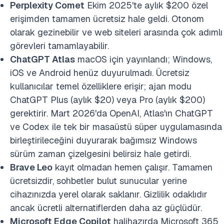
Perplexity Comet
Ekim 2025'te aylık $200 özel
erişimden tamamen ücretsiz hale geldi. Otonom
olarak gezinebilir ve web siteleri arasında çok adımlı
görevleri tamamlayabilir.
ChatGPT Atlas
macOS için yayınlandı; Windows,
iOS ve Android henüz duyurulmadı. Ücretsiz
kullanıcılar temel özelliklere erişir; ajan modu
ChatGPT Plus (aylık $20) veya Pro (aylık $200)
gerektirir. Mart 2026'da OpenAI, Atlas'ın ChatGPT
ve Codex ile tek bir masaüstü süper uygulamasında
birleştirileceğini duyurarak bağımsız Windows
sürüm zaman çizelgesini belirsiz hale getirdi.
Brave Leo
kayıt olmadan hemen çalışır. Tamamen
ücretsizdir, sohbetler bulut sunucular yerine
cihazınızda yerel olarak saklanır. Gizlilik odaklıdır
ancak ücretli alternatiflerden daha az güçlüdür.
Microsoft Edge Copilot
halihazırda Microsoft 365