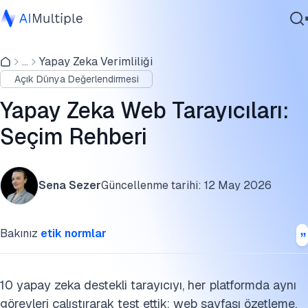
Yapay Zeka Web Tarayıcı Kıyaslama Sonuçları
...
Yapay Zeka Verimliliği
Ajanik Yapay Zeka
Test Metodolojisi
Açık Dünya Değerlendirmesi
Siber güvenlik
Yapay zeka tarayıcıları iki kategoriye ayrılır:
Veri
Yapay Zeka Web Tarayıcıları:
Kurumsal Yazılım
Temel Arama Modelleri: Her Tarayıcının Gerçekte
Seçim Rehberi
Hizmetler
Kullandığı
Harici Bağlantılar
Sena Sezer
Güncellenme tarihi:
12 May 2026
Bu benchmarkı kaynak gösterin
Bize Ulaşın
Bakınız
etik normlar
10 yapay zeka destekli tarayıcıyı, her platformda aynı
görevleri çalıştırarak test ettik: web sayfası özetleme,