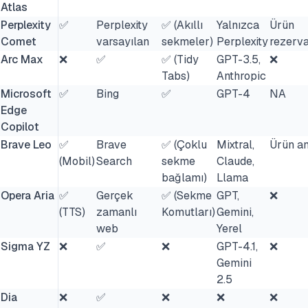
Atlas
Perplexity
✅
Perplexity
✅ (Akıllı
Yalnızca
Ürün
Comet
varsayılan
sekmeler)
Perplexity
rezerv
Arc Max
❌
✅
✅ (Tidy
GPT-3.5,
❌
Tabs)
Anthropic
Microsoft
✅
Bing
✅
GPT-4
NA
Edge
Copilot
Brave Leo
✅
Brave
✅ (Çoklu
Mixtral,
Ürün an
(Mobil)
Search
sekme
Claude,
bağlamı)
Llama
Opera Aria
✅
Gerçek
✅ (Sekme
GPT,
❌
(TTS)
zamanlı
Komutları)
Gemini,
web
Yerel
Sigma YZ
❌
✅
❌
GPT-4.1,
❌
Gemini
2.5
Dia
❌
✅
❌
❌
❌