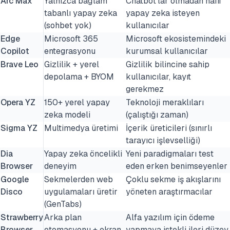
Arc Max
Yalnızca bağlam
Chatbot'lar olmadan hafif
tabanlı yapay zeka
yapay zeka isteyen
(sohbet yok)
kullanıcılar
Edge
Microsoft 365
Microsoft ekosistemindeki
Copilot
entegrasyonu
kurumsal kullanıcılar
Brave Leo
Gizlilik + yerel
Gizlilik bilincine sahip
depolama + BYOM
kullanıcılar, kayıt
gerekmez
Opera YZ
150+ yerel yapay
Teknoloji meraklıları
zeka modeli
(çalıştığı zaman)
Sigma YZ
Multimedya üretimi
İçerik üreticileri (sınırlı
tarayıcı işlevselliği)
Dia
Yapay zeka öncelikli
Yeni paradigmaları test
Browser
deneyim
eden erken benimseyenler
Google
Sekmelerden web
Çoklu sekme iş akışlarını
Disco
uygulamaları üretir
yöneten araştırmacılar
(GenTabs)
Strawberry
Arka plan
Alfa yazılım için ödeme
Browser
otomasyonu + ekran
yapmaya istekli ileri düzey