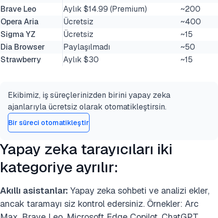
Brave Leo
Aylık $14.99 (Premium)
~200
Opera Aria
Ücretsiz
~400
Sigma YZ
Ücretsiz
~15
Dia Browser
Paylaşılmadı
~50
Strawberry
Aylık $30
~15
Ekibimiz, iş süreçlerinizden birini yapay zeka
ajanlarıyla ücretsiz olarak otomatikleştirsin.
Bir süreci otomatikleştir
Yapay zeka tarayıcıları iki
kategoriye ayrılır:
Akıllı asistanlar:
Yapay zeka sohbeti ve analizi ekler,
ancak taramayı siz kontrol edersiniz. Örnekler: Arc
Max, Brave Leo, Microsoft Edge Copilot, ChatGPT