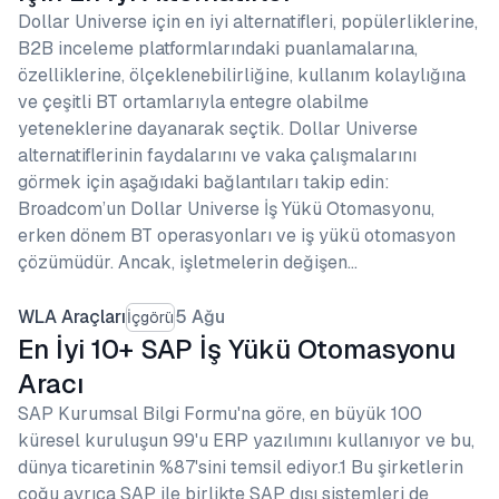
Dollar Universe için en iyi alternatifleri, popülerliklerine,
B2B inceleme platformlarındaki puanlamalarına,
özelliklerine, ölçeklenebilirliğine, kullanım kolaylığına
ve çeşitli BT ortamlarıyla entegre olabilme
yeteneklerine dayanarak seçtik. Dollar Universe
alternatiflerinin faydalarını ve vaka çalışmalarını
görmek için aşağıdaki bağlantıları takip edin:
Broadcom’un Dollar Universe İş Yükü Otomasyonu,
erken dönem BT operasyonları ve iş yükü otomasyon
çözümüdür. Ancak, işletmelerin değişen…
WLA Araçları
5 Ağu
İçgörü
En İyi 10+ SAP İş Yükü Otomasyonu
Aracı
SAP Kurumsal Bilgi Formu'na göre, en büyük 100
küresel kuruluşun 99'u ERP yazılımını kullanıyor ve bu,
dünya ticaretinin %87'sini temsil ediyor.1 Bu şirketlerin
çoğu ayrıca SAP ile birlikte SAP dışı sistemleri de