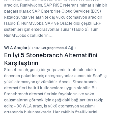
aracıdır. RunMyJobs, SAP RISE referans mimarisinin bir
parçası olarak SAP Enterprise Cloud Services (ECS)
kataloğunda yer alan tek iş yükü otomasyon aracıdır
(Tablo 1). RunMyJobs, SAP ve Oracle gibi çeşitli ERP
sistemleri için entegrasyonlar sunar (Tablo 2). Tüm
RunMyJobs özelliklerini,…
WLA Araçları
4 Ağu
Özellik Karşılaştırması
En İyi 5 Stonebranch Alternatifini
Karşılaştırın
Stonebranch, geniş bir yelpazede topluluk odaklı
önceden paketlenmiş entegrasyonlar sunan bir SaaS iş
yükü otomasyon çözümüdür. Ancak, Stonebranch
alternatifleri belirli kullanıcılara uygun olabilir. Bu
Stonebranch alternatiflerinin faydalarını ve vaka
çalışmalarını görmek için aşağıdaki bağlantıları takip
edin: ~30 WLA aracı, iş yükü otomasyon yazılımı
ortamında bulunmaktadır. Her rakibin özelliklerini,