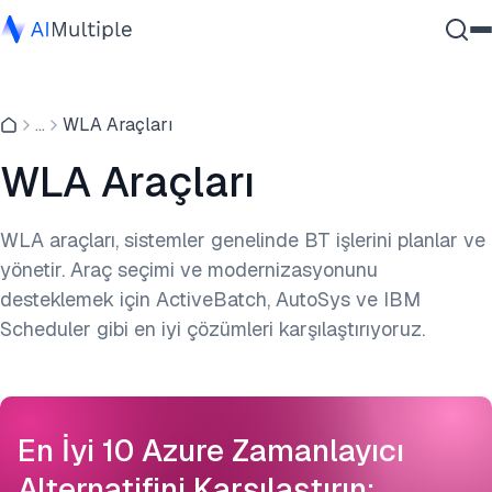
Ajanik Yapay Zeka
...
WLA Araçları
Siber güvenlik
Veri
WLA Araçları
Kurumsal Yazılım
Hizmetler
WLA araçları, sistemler genelinde BT işlerini planlar ve
yönetir. Araç seçimi ve modernizasyonunu
desteklemek için ActiveBatch, AutoSys ve IBM
Bize Ulaşın
Scheduler gibi en iyi çözümleri karşılaştırıyoruz.
En İyi 10 Azure Zamanlayıcı
Alternatifini Karşılaştırın: