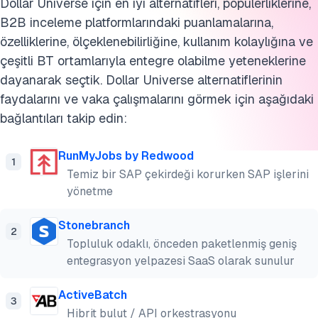
Dollar Universe için en iyi alternatifleri, popülerliklerine,
B2B inceleme platformlarındaki puanlamalarına,
özelliklerine, ölçeklenebilirliğine, kullanım kolaylığına ve
çeşitli BT ortamlarıyla entegre olabilme yeteneklerine
dayanarak seçtik. Dollar Universe alternatiflerinin
faydalarını ve vaka çalışmalarını görmek için aşağıdaki
bağlantıları takip edin:
RunMyJobs by Redwood
1
Temiz bir SAP çekirdeği korurken SAP işlerini
yönetme
Stonebranch
2
Topluluk odaklı, önceden paketlenmiş geniş
entegrasyon yelpazesi SaaS olarak sunulur
ActiveBatch
3
Hibrit bulut / API orkestrasyonu