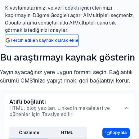
entegrasyonları, gelişmiş bağlantı güvenilirliği ve
Kıyaslamalarımızı ve veri odaklı içgörülerimizi
Önde gelen otomasyon platformları, çoklu
uçtan uca iş akışı otomasyonu için tek noktadan iş
kaçırmayın. Düğme Google'ı açar; AIMultiple'ı seçmeniz,
platformları, altyapı taleplerini ve heterojen
yürütme sunar.
Google arama sonuçlarında AIMultiple'ı daha sık
ortamlarda faaliyet gösteren istemcileri yönetmek
görmek istediğinizi onaylar.
için tasarlanmış teknolojilerle kurumsal kullanım
Tercih edilen kaynak olarak ekle
için ölçeklenebilir çözümler sunar.
Bu araştırmayı kaynak gösterin
Yayınlayacağınız yere uygun formatı seçin. Bağlantılı
sürümü CMS'inize yapıştırmak, geri bağlantıyı korur.
Atıflı bağlantı
HTML; blog yazıları, LinkedIn makaleleri ve
bültenler için. Tavsiye edilir.
Önizleme
HTML
Kopyala