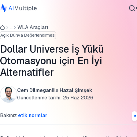
Dollar Universe ve Alternatiflerin Karşılaştırması
...
WLA Araçları
Ajanik Yapay Zeka
Dollar Universe Otomasyonunun Tarihçesi, Satın Almaları
Açık Dünya Değerlendirmesi
Siber güvenlik
ve İncelemesi
Veri
Dollar Universe İş Yükü
Broadcom'un Dollar Universe Çözümüne En İyi Alternatifle
Kurumsal Yazılım
Otomasyonu için En İyi
Hizmetler
SSS'ler
Alternatifler
Bu araştırmayı kaynak gösterin
Cem Dilmegani
ile
Hazal Şimşek
Bize Ulaşın
Güncellenme tarihi:
25 Haz 2026
Bakınız
etik normlar