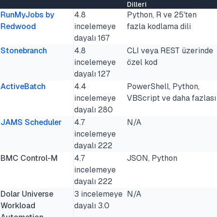
Dilleri
RunMyJobs by
4.8
Python, R ve 25'ten
Redwood
incelemeye
fazla kodlama dili
dayalı 167
Stonebranch
4.8
CLI veya REST üzerinde
incelemeye
özel kod
dayalı 127
ActiveBatch
4.4
PowerShell, Python,
incelemeye
VBScript ve daha fazlası
dayalı 280
JAMS Scheduler
4.7
N/A
incelemeye
dayalı 222
BMC Control-M
4.7
JSON, Python
incelemeye
dayalı 222
Dolar Universe
3 incelemeye
N/A
Workload
dayalı 3.0