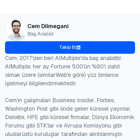
Önizleme
HTML
Kopyala
@misc{dilmegani2026,

Cem Dilmegani
  author = {Dilmegani, Cem and Şimşek, Hazal},

Baş Analist
  title  = {{Dollar Universe İş Yükü Otomasyonu içi
  year   = {2026},

Takip Et
  month  = jun,

  howpublished    = {\url{https://aimultiple.com/do
Cem, 2017'den beri AIMultiple'da baş analisttir.
  note   = {AIMultiple. Erişim tarihi: 25 Haziran 2
AIMultiple, her ay Fortune 500'ün %60'ı dahil
}
olmak üzere (similarWeb'e göre) yüz binlerce
işletmeyi bilgilendirmektedir.
Cem'in çalışmaları Business Insider, Forbes,
Washington Post gibi önde gelen küresel yayınlar,
Deloitte, HPE gibi küresel firmalar, Dünya Ekonomik
Forumu gibi STK'lar ve Avrupa Komisyonu gibi
uluslarüstü kuruluşlar tarafından alıntılanmıştır.