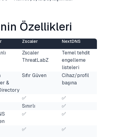
in Özellikleri
r
Zscaler
NextDNS
nlı
Zscaler
Temel tehdit
ThreatLabZ
engelleme
listeleri
n
Sıfır Güven
Cihaz/profil
ler &
başına
Directory
✅
✅
Sınırlı
✅
NS
✅
✅
en
✅
✅