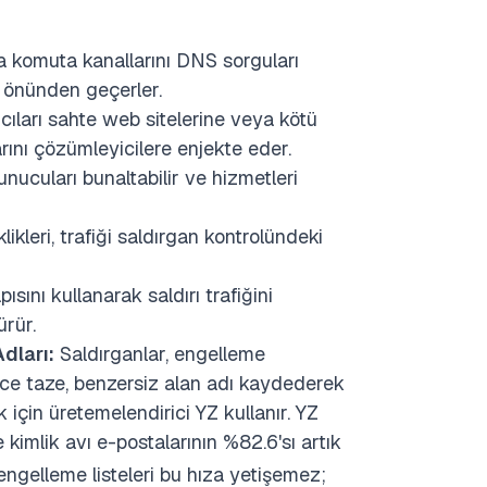
eya komuta kanallarını DNS sorguları
n önünden geçerler.
nıcıları sahte web sitelerine veya kötü
ını çözümleyicilere enjekte eder.
ucuları bunaltabilir ve hizmetleri
likleri, trafiği saldırgan kontrolündeki
sını kullanarak saldırı trafiğini
rür.
dları:
Saldırganlar, engelleme
rce taze, benzersiz alan adı kaydederek
 için üretemelendirici YZ kullanır. YZ
e kimlik avı e-postalarının %82.6'sı artık
engelleme listeleri bu hıza yetişemez;