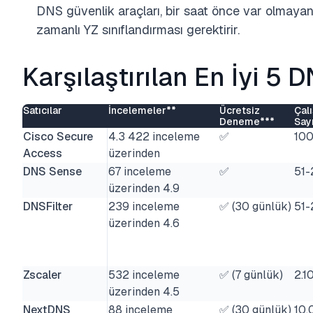
DNS güvenlik araçları, bir saat önce var olmayan 
zamanlı YZ sınıflandırması gerektirir.
Karşılaştırılan En İyi 5 
Satıcılar
İncelemeler**
Ücretsiz
Çal
Deneme***
Say
Cisco Secure
4.3 422 inceleme
✅
100
Access
üzerinden
DNS Sense
67 inceleme
✅
51
üzerinden 4.9
DNSFilter
239 inceleme
✅ (30 günlük)
51
üzerinden 4.6
Zscaler
532 inceleme
✅ (7 günlük)
2.1
üzerinden 4.5
NextDNS
88 inceleme
✅ (30 günlük)
10.