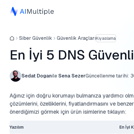
Siber Güvenlik
Güvenlik Araçları
Kıyaslama
En İyi 5 DNS Güvenli
Sedat Dogan
ile
Sena Sezer
Güncellenme tarihi:
3
Ağınız için doğru korumayı bulmanıza yardımcı olm
çözümlerini, özelliklerini, fiyatlandırmasını ve benze
önerdiğimizi görmek için ürün isimlerine tıklayın:
Yazılım
En İyi 