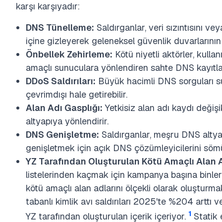
karşı karşıyadır:
DNS Tünelleme:
Saldırganlar, veri sızıntısını v
içine gizleyerek geleneksel güvenlik duvarlarını
Önbellek Zehirleme:
Kötü niyetli aktörler, kulla
amaçlı sunuculara yönlendiren sahte DNS kayıtlar
DDoS Saldırıları:
Büyük hacimli DNS sorguları sun
çevrimdışı hale getirebilir.
Alan Adı Gasplığı:
Yetkisiz alan adı kaydı değişik
altyapıya yönlendirir.
DNS Genişletme:
Saldırganlar, meşru DNS altyapı
genişletmek için açık DNS çözümleyicilerini sömü
YZ Tarafından Oluşturulan Kötü Amaçlı Alan A
listelerinden kaçmak için kampanya başına binle
kötü amaçlı alan adlarını ölçekli olarak oluşturmak
tabanlı kimlik avı saldırıları 2025'te %204 arttı v
1
YZ tarafından oluşturulan içerik içeriyor.
Statik 