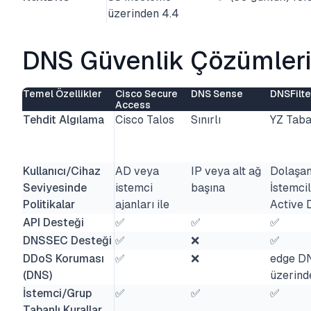
üzerinden 4.4
DNS Güvenlik Çözümlerin
Temel Özellikler
Cisco Secure
DNS Sense
DNSFilte
Access
Tehdit Algılama
Cisco Talos
Sınırlı
YZ Taba
Kullanıcı/Cihaz
AD veya
IP veya alt ağ
Dolaşa
Seviyesinde
istemci
başına
İstemci
Politikalar
ajanları ile
Active 
API Desteği
✅
✅
✅
DNSSEC Desteği
✅
❌
✅
DDoS Koruması
✅
❌
edge D
(DNS)
üzerind
İstemci/Grup
✅
✅
✅
Tabanlı Kurallar