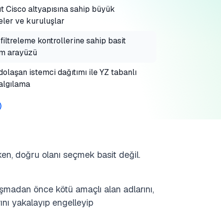
 Cisco altyapısına sahip büyük
eler ve kuruluşlar
filtreleme kontrollerine sahip basit
im arayüzü
dolaşan istemci dağıtımı ile YZ tabanlı
 algılama
)
en, doğru olanı seçmek basit değil.
aşmadan önce kötü amaçlı alan adlarını,
rını yakalayıp engelleyip