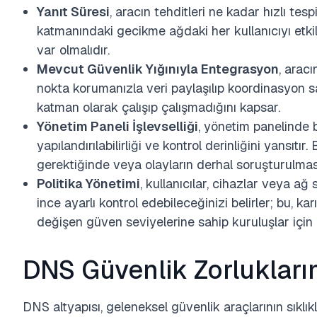
Yanıt Süresi
, aracın tehditleri ne kadar hızlı tes
katmanındaki gecikme ağdaki her kullanıcıyı etkil
var olmalıdır.
Mevcut Güvenlik Yığınıyla Entegrasyon
, arac
nokta korumanızla veri paylaşılıp koordinasyon s
katman olarak çalışıp çalışmadığını kapsar.
Yönetim Paneli İşlevselliği
, yönetim panelinde b
yapılandırılabilirliği ve kontrol derinliğini yansıtır.
B
gerektiğinde veya olayların derhal soruşturulmas
Politika Yönetimi
, kullanıcılar, cihazlar veya a
ince ayarlı kontrol edebileceğinizi belirler; bu, k
değişen güven seviyelerine sahip kuruluşlar için kr
DNS Güvenlik Zorluklar
DNS altyapısı, geleneksel güvenlik araçlarının sıklıkl