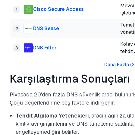
Mevcut
Cisco Secure Access
1
işletm
Temel 
DNS Sense
2
yönet
Kolay 
DNS Filter
3
tehdit
Daha Fazla
(
2
Karşılaştırma Sonuçları
Piyasada 20'den fazla DNS güvenlik aracı bulunurk
Çoğu değerlendirme beş faktöre indirgenir.
Tehdit Algılama Yetenekleri
, aracın ağınıza ul
kimlik avı girişimlerini ve DNS tünelleme saldırıla
engelleyemediğini belirler.