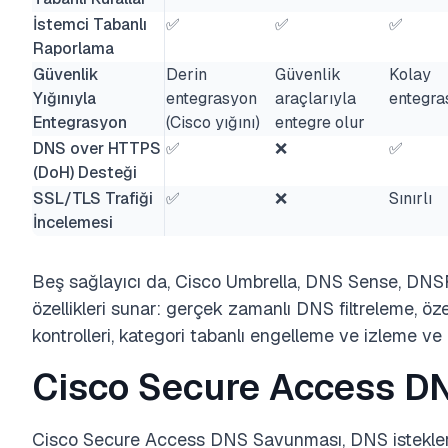
İstemci Tabanlı
✅
✅
✅
Raporlama
Güvenlik
Derin
Güvenlik
Kolay
Yığınıyla
entegrasyon
araçlarıyla
entegra
Entegrasyon
(Cisco yığını)
entegre olur
DNS over HTTPS
✅
❌
✅
(DoH) Desteği
SSL/TLS Trafiği
✅
❌
Sınırlı
İncelemesi
Beş sağlayıcı da, Cisco Umbrella, DNS Sense, DNSF
özellikleri sunar: gerçek zamanlı DNS filtreleme, özell
kontrolleri, kategori tabanlı engelleme ve izleme ve 
Cisco Secure Access D
Cisco Secure Access DNS Savunması, DNS isteklerin