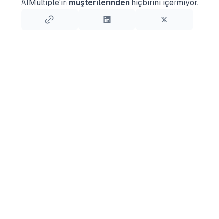
AIMultiple'ın
müşterilerinden
hiçbirini içermiyor.