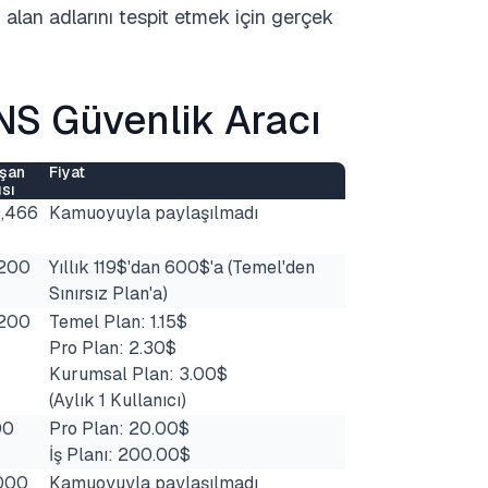
alan adlarını tespit etmek için gerçek
DNS Güvenlik Aracı
ışan
Fiyat
ısı
,466
Kamuoyuyla paylaşılmadı
-200
Yıllık 119$'dan 600$'a (Temel'den
Sınırsız Plan'a)
-200
Temel Plan: 1.15$
Pro Plan: 2.30$
Kurumsal Plan: 3.00$
(Aylık 1 Kullanıcı)
00
Pro Plan: 20.00$
İş Planı: 200.00$
000
Kamuoyuyla paylaşılmadı