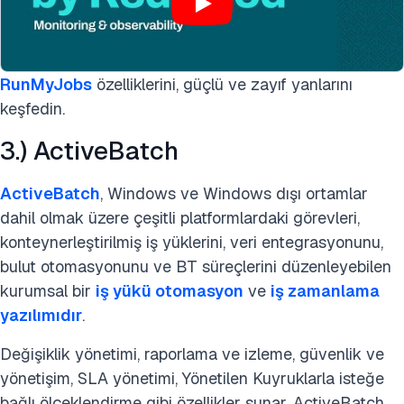
RunMyJobs
özelliklerini, güçlü ve zayıf yanlarını
keşfedin.
3.) ActiveBatch
ActiveBatch
, Windows ve Windows dışı ortamlar
dahil olmak üzere çeşitli platformlardaki görevleri,
konteynerleştirilmiş iş yüklerini, veri entegrasyonunu,
bulut otomasyonunu ve BT süreçlerini düzenleyebilen
kurumsal bir
iş yükü otomasyon
ve
iş zamanlama
yazılımıdır
.
Değişiklik yönetimi, raporlama ve izleme, güvenlik ve
yönetişim, SLA yönetimi, Yönetilen Kuyruklarla isteğe
bağlı ölçeklendirme gibi özellikler sunar. ActiveBatch