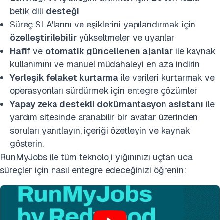
betik dili
desteği
Süreç SLA'larını ve eşiklerini yapılandırmak için
özelleştirilebilir
yükseltmeler ve uyarılar
Hafif
ve
otomatik güncellenen ajanlar
ile kaynak
kullanımını ve manuel müdahaleyi en aza indirin
Yerleşik felaket kurtarma
ile verileri kurtarmak ve
operasyonları sürdürmek için entegre çözümler
Yapay zeka destekli dokümantasyon asistanı
ile
yardım sitesinde aranabilir bir avatar üzerinden
soruları yanıtlayın, içeriği özetleyin ve kaynak
gösterin.
RunMyJobs ile tüm teknoloji yığınınızı uçtan uca
süreçler için nasıl entegre edeceğinizi öğrenin: