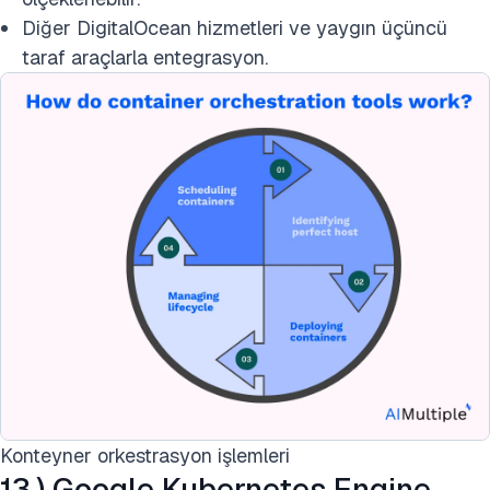
Diğer DigitalOcean hizmetleri ve yaygın üçüncü
taraf araçlarla entegrasyon.
Konteyner orkestrasyon işlemleri
13.) Google Kubernetes Engine