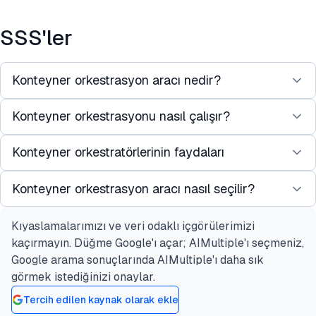
SSS'ler
Konteyner orkestrasyon aracı nedir?
Konteyner orkestrasyonu nasıl çalışır?
Konteyner orkestratörü, konteynerleri ve ilgili iş
yüklerini yönetmek için tasarlanmış bir sistemdir.
Konteyner orkestratörlerinin faydaları
Konteyner orkestrasyonu, konteynerlerin bir küme
Geliştiricilerin konteyner görüntülerini, bir
içinde dağıtımını, ölçeklendirilmesini ve
yapılandırma dosyası tanımlamasına olanak tanır
Konteyner orkestrasyon aracı nasıl seçilir?
Bir konteyner orkestrasyon aracı, küme içinde
çalıştırılmasını otomatikleştirerek çalışır. Her
ve konteyner dağıtımını birden çok işletim sistemi
dağıtılan konteynerlerin verimli bir şekilde
konteynerin görüntüsü, ortam değişkenleri ve
üzerinde otomatikleştirir.
Kıyaslamalarımızı ve veri odaklı içgörülerimizi
Kuruluşunuz için en iyi konteyner orkestrasyon
yönetilmesini sağlar. Kaynak tahsisini dinamik
kaynak gereksinimleri gibi özelliklerini tanımlamak
kaçırmayın. Düğme Google'ı açar; AIMultiple'ı seçmeniz,
Bir küme yönetim aracı olarak hareket ederek,
aracını seçerken dikkate almanız gereken 8 adım
olarak ele alır ve her konteynerin gereksinimlerine
için bir konteyner tanım dosyası kullanır.
Google arama sonuçlarında AIMultiple'ı daha sık
sorunsuz trafik dağılımını sağlamak için yük
şunlardır:
göre uygun CPU, bellek ve depolama kaynaklarını
Konteynerler tanımlandıktan sonra, küme içindeki
görmek istediğinizi onaylar.
dengeleme gibi işlevler sunar.
almasını sağlar. Bu süreç otomatiktir, manuel
uygun düğümlere otomatik olarak dağıtılır.
1.) Mevcut altyapıyla uyumluluk
: Aracın işletim
Tercih edilen kaynak olarak ekle
müdahale ihtiyacını azaltır ve talep dalgalandıkça
sistemleri, donanım, bulut sağlayıcıları ve DevOps