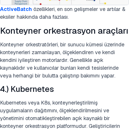
ActiveBatch
özellikleri, en son gelişmeler ve artılar &
eksiler hakkında daha fazlası.
Konteyner orkestrasyon araçları
Konteyner orkestratörleri, bir sunucu kümesi üzerinde
konteynerleri zamanlayan, ölçeklendiren ve kendi
kendini iyileştiren motorlardır. Genellikle açık
kaynaklıdır ve kullanıcılar bunları kendi tesislerinde
veya herhangi bir bulutta çalıştırıp bakımını yapar.
4.) Kubernetes
Kubernetes veya K8s, konteynerleştirilmiş
uygulamaların dağıtımını, ölçeklendirilmesini ve
yönetimini otomatikleştirebilen açık kaynaklı bir
konteyner orkestrasyon platformudur. Geliştiricilerin