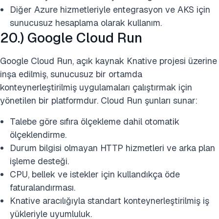
Diğer Azure hizmetleriyle entegrasyon ve AKS için
sunucusuz hesaplama olarak kullanım.
20.) Google Cloud Run
Google Cloud Run, açık kaynak Knative projesi üzerine
inşa edilmiş, sunucusuz bir ortamda
konteynerleştirilmiş uygulamaları çalıştırmak için
yönetilen bir platformdur. Cloud Run şunları sunar:
Talebe göre sıfıra ölçekleme dahil otomatik
ölçeklendirme.
Durum bilgisi olmayan HTTP hizmetleri ve arka plan
işleme desteği.
CPU, bellek ve istekler için kullandıkça öde
faturalandırması.
Knative aracılığıyla standart konteynerleştirilmiş iş
yükleriyle uyumluluk.