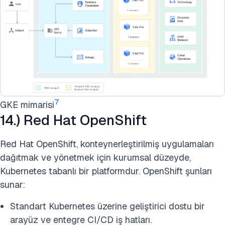
7
GKE mimarisi
14.) Red Hat OpenShift
Red Hat OpenShift, konteynerleştirilmiş uygulamaları
dağıtmak ve yönetmek için kurumsal düzeyde,
Kubernetes tabanlı bir platformdur. OpenShift şunları
sunar:
Standart Kubernetes üzerine geliştirici dostu bir
arayüz ve entegre CI/CD iş hatları.