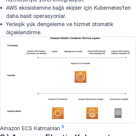
AWS ekosistemine bağlı ekipler için Kubernetes'ten
daha basit operasyonlar.
Yerleşik yük dengeleme ve hizmet otomatik
ölçeklendirme.
5
Amazon ECS Katmanları