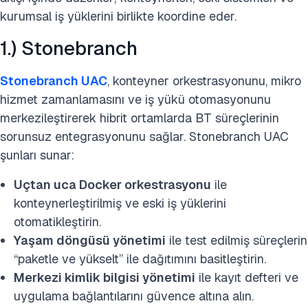
kurumsal iş yüklerini birlikte koordine eder.
1.) Stonebranch
Stonebranch UAC
, konteyner orkestrasyonunu, mikro
hizmet zamanlamasını ve iş yükü otomasyonunu
merkezileştirerek hibrit ortamlarda BT süreçlerinin
sorunsuz entegrasyonunu sağlar. Stonebranch UAC
şunları sunar:
Uçtan uca Docker orkestrasyonu
ile
konteynerleştirilmiş ve eski iş yüklerini
otomatikleştirin.
Yaşam döngüsü yönetimi
ile test edilmiş süreçlerin
“paketle ve yükselt” ile dağıtımını basitleştirin.
Merkezi kimlik bilgisi yönetimi
ile kayıt defteri ve
uygulama bağlantılarını güvence altına alın.