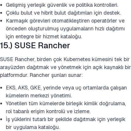
Gelişmiş yerleşik güvenlik ve politika kontrolleri.
Çoklu bulut ve hibrit bulut dağıtımları için destek.
Karmaşık görevleri otomatikleştiren operatörler ve
önceden oluşturulmuş uygulamaların hızlı dağıtımı
için entegre bir hizmet kataloğu.
15.) SUSE Rancher
SUSE Rancher, birden çok Kubernetes kümesini tek bir
arayüzden dağıtmak ve yönetmek için açık kaynaklı bir
platformdur. Rancher şunları sunar:
EKS, AKS, GKE, yerinde veya uç ortamlarda çalışan
kümelerin merkezi yönetimi.
Yönetilen tüm kümelerde birleşik kimlik doğrulama,
rol tabanlı erişim kontrolü ve izleme.
İş yüklerini tutarlı bir şekilde dağıtmak için yerleşik
bir uygulama kataloğu.