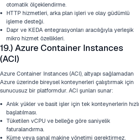
otomatik ölçeklendirme.
HTTP hizmetleri, arka plan işleri ve olay güdümlü
işleme desteği.
Dapr ve KEDA entegrasyonları aracılığıyla yerleşik
mikro hizmet özellikleri.
19.) Azure Container Instances
(ACI)
Azure Container Instances (ACI), altyapı sağlamadan
Azure üzerinde bireysel konteynerleri çalıştırmak için
sunucusuz bir platformdur. ACI şunları sunar:
Anlık yükler ve basit işler için tek konteynerlerin hızlı
başlatılması.
Tüketilen vCPU ve belleğe göre saniyelik
faturalandırma.
Küme veya sanal makine yönetimi gerektirmez.