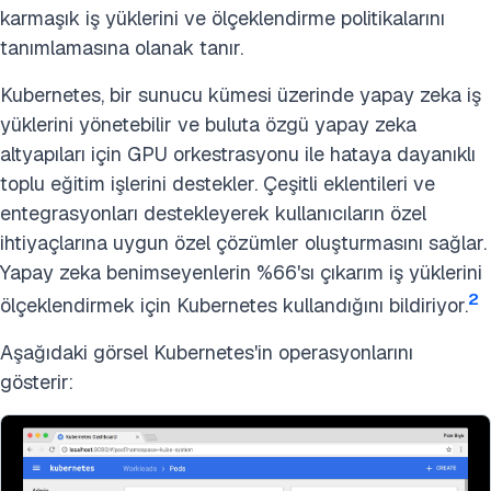
karmaşık iş yüklerini ve ölçeklendirme politikalarını
tanımlamasına olanak tanır.
Kubernetes, bir sunucu kümesi üzerinde yapay zeka iş
yüklerini yönetebilir ve buluta özgü yapay zeka
altyapıları için GPU orkestrasyonu ile hataya dayanıklı
toplu eğitim işlerini destekler. Çeşitli eklentileri ve
entegrasyonları destekleyerek kullanıcıların özel
ihtiyaçlarına uygun özel çözümler oluşturmasını sağlar.
Yapay zeka benimseyenlerin %66'sı çıkarım iş yüklerini
2
ölçeklendirmek için Kubernetes kullandığını bildiriyor.
Aşağıdaki görsel Kubernetes'in operasyonlarını
gösterir: