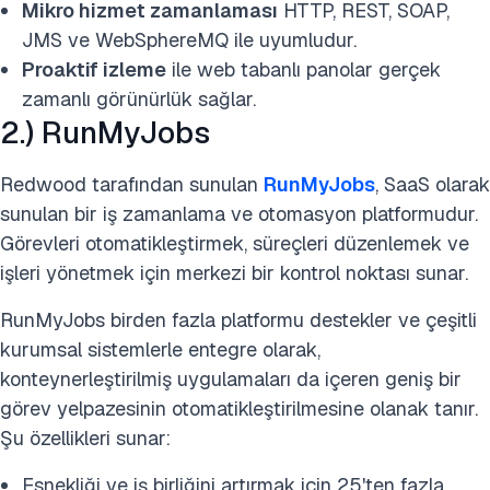
Mikro hizmet zamanlaması
HTTP, REST, SOAP,
JMS ve WebSphereMQ ile uyumludur.
Proaktif izleme
ile web tabanlı panolar gerçek
zamanlı görünürlük sağlar.
2.) RunMyJobs
Redwood tarafından sunulan
RunMyJobs
, SaaS olarak
sunulan bir iş zamanlama ve otomasyon platformudur.
Görevleri otomatikleştirmek, süreçleri düzenlemek ve
işleri yönetmek için merkezi bir kontrol noktası sunar.
RunMyJobs birden fazla platformu destekler ve çeşitli
kurumsal sistemlerle entegre olarak,
konteynerleştirilmiş uygulamaları da içeren geniş bir
görev yelpazesinin otomatikleştirilmesine olanak tanır.
Şu özellikleri sunar:
Esnekliği ve iş birliğini artırmak için 25'ten fazla