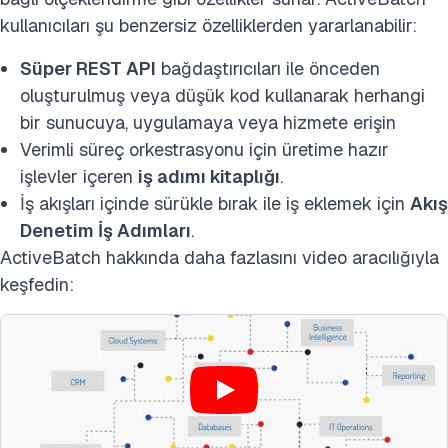
kullanıcıları şu benzersiz özelliklerden yararlanabilir:
Süper REST API
bağdaştırıcıları ile önceden
oluşturulmuş veya düşük kod kullanarak herhangi
bir sunucuya, uygulamaya veya hizmete erişin
Verimli süreç orkestrasyonu için üretime hazır
işlevler içeren
iş adımı kitaplığı
.
İş akışları içinde sürükle bırak ile iş eklemek için
Akış
Denetim İş Adımları
.
ActiveBatch hakkında daha fazlasını video aracılığıyla
keşfedin: