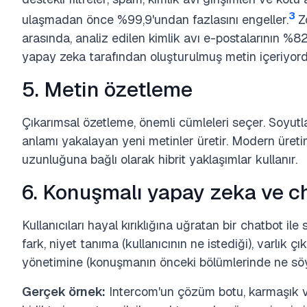
3
ulaşmadan önce %99,9'undan fazlasını engeller.
Z
arasında, analiz edilen kimlik avı e-postalarının %82,
yapay zeka tarafından oluşturulmuş metin içeriyord
5. Metin özetleme
Çıkarımsal özetleme, önemli cümleleri seçer. Soyutl
anlamı yakalayan yeni metinler üretir. Modern üreti
uzunluğuna bağlı olarak hibrit yaklaşımlar kullanır.
6. Konuşmalı yapay zeka ve ch
Kullanıcıları hayal kırıklığına uğratan bir chatbot il
fark, niyet tanıma (kullanıcının ne istediği), varlık çı
yönetimine (konuşmanın önceki bölümlerinde ne söyl
Gerçek örnek:
Intercom'un çözüm botu, karmaşık 