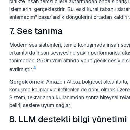
birlikte insan temsilcilere aktarmadan önce sipari
işlemlerini gerçekleştirir. Bu, eski kural tabanlı sis
anlamadım" başarısızlık döngülerini ortadan kaldırır.
7. Ses tanıma
Modern ses sistemleri, temiz konuşmada insan sev
ortamlarda insan seviyesine yakın performansa ulaşm
tanımadan, 250ms'nin altında yanıt gecikmesiyle s
4
evrilmiştir.
Gerçek örnek:
Amazon Alexa, bölgesel aksanlarla, 
konuşma kalıplarıyla iletilenler de dahil olmak üzere
Sistem, tekrarlanan kullanımdan sonra bireysel tela
belirli seslere uyum sağlar.
8. LLM destekli bilgi yönetimi