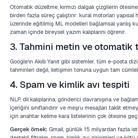
Otomatik düzeltme, kırmızı dalgalı çizgilerin ötesin
birden fazla süreç çalıştırır: kural motorları yapısal
üzerinde eğitilmiş ML modelleri bağlamsal yanlış kul
zaman içinde bireysel yazım kalıplarını öğrenir.
3. Tahmini metin ve otomati
Google'ın Akıllı Yanıt gibi sistemler, tüm e-posta diz
tahminleri değil, iletişimin tonuna uygun tam cümle
4. Spam ve kimlik avı tespiti
NLP, dil kalıplarına, gönderici davranışına ve bağl
içeriğini sınıflandırır ve meşru mesajları taklit etme
için anahtar kelime kara listelerinin çok ötesine geç
Gerçek örnek:
Gmail, günlük 15 milyardan fazla is
destekli filtreler, spam, kimlik avı girişimleri ve köt