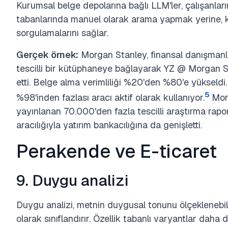
Kurumsal belge depolarına bağlı LLM'ler, çalışanlar
tabanlarında manuel olarak arama yapmak yerine, k
sorgulamalarını sağlar.
Gerçek örnek:
Morgan Stanley, finansal danışmanl
tescilli bir kütüphaneye bağlayarak YZ @ Morgan S
etti. Belge alma verimliliği %20'den %80'e yükseldi
5
%98'inden fazlası aracı aktif olarak kullanıyor.
Morg
yayınlanan 70.000'den fazla tescilli araştırma r
aracılığıyla yatırım bankacılığına da genişletti.
Perakende ve E-ticaret
9. Duygu analizi
Duygu analizi, metnin duygusal tonunu ölçeklenebili
olarak sınıflandırır. Özellik tabanlı varyantlar daha d