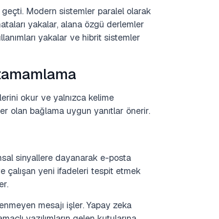
e geçti. Modern sistemler paralel olarak
 hataları yakalar, alana özgü derlemler
lanımları yakalar ve hibrit sistemler
k tamamlama
ilerini okur ve yalnızca kelime
ler olan bağlama uygun yanıtlar önerir.
amsal sinyallere dayanarak e-posta
ye çalışan yeni ifadeleri tespit etmek
er.
tenmeyen mesajı işler. Yapay zeka
ü amaçlı yazılımların gelen kutularına