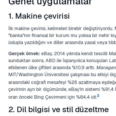
Genel uygulamalar
1. Makine çevirisi
İlk makine çevirisi, kelimeleri birebir değiştiriyord
"banka"nın finansal bir kurum mu yoksa bir nehir kıy
üslupla yazıldığını ve diller arasında yasal veya tıbb
Gerçek örnek:
eBay, 2014 yılında kendi tescilli Mak
sunduktan sonra, ABD ile İspanyolca konuşulan Latin
etkilenen ülke çiftleri arasında %10,9 arttı.
Managem
MIT/Washington Üniversitesi çalışması bu etkiyi ölçtü:
arasındaki coğrafi mesafeyi %26 azaltmaya eşdeğe
çevirinin ayrı bir ölçümünde, eBay'in sistemi %91,4
2
oran önceki Bing Çevirmeni için %84,4 idi.
2. Dil bilgisi ve stil düzeltme