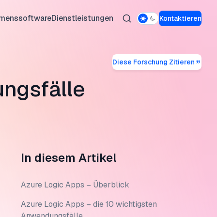
hmenssoftware
Dienstleistungen
Kontaktieren
Diese Forschung Zitieren
Performance
anagement-Software
 Residential-Proxys
-Technologie
ngsfälle
-KI-Agenten
herheitssoftware
Proxy
chungs-Tools
Agenten-Builder
ctory-Verwaltungstools
roxys
Geschäfte
rierung
en
xys
s CRM
ungsfälle
xys
In diesem Artikel
rstellen
e-MFA
er
im Gesundheitswesen
Proxys
Azure Logic Apps – Überblick
Azure Logic Apps – die 10 wichtigsten
Anwendungsfälle