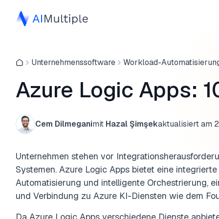
Unternehmenssoftware
Workload-Automatisierun
Azure Logic Apps: 
Cem Dilmegani
mit
Hazal Şimşek
aktualisiert am
2
Unternehmen stehen vor Integrationsherausforder
Systemen. Azure Logic Apps bietet eine integrierte
Automatisierung und intelligente Orchestrierung, e
und Verbindung zu Azure KI-Diensten wie dem Fou
Da Azure Logic Apps verschiedene Dienste anbiete