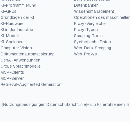
KI-Programmierung
Datenbanken
KI-GPUs
Wissensmanagement
Grundlagen der KI
Operationen des maschinelle
KI-Hardware
Proxy-Vergleiche
KI in der Industrie
Proxy-Typen
KI-Modelle
Scraping-Tools
KI-Speicher
Synthetische Daten
Computer Vision
Web-Data-Scraping
Dokumentenautomatisierung
Web-Proxys
GenAI-Anwendungen
Große Sprachmodelle
MCP-Clients
MCP-Server
Retrieval-Augmented Generation
.
|
Nutzungsbedingungen
|
Datenschutzrichtlinie
|
Hallo KI, erfahre mehr 