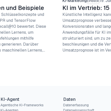
KI-Marketing
19. Ju
Einblick
 und Beispiele
KI im Vertrieb: 1
 Schlüsselkonzepte und
Künstliche Intelligenz ka
BPR und TensorFlow
Umsatzprognose verbesser
call@10 bewertet. Diese
Konversionsraten und lan
nellen Lernens, um
Anwendungsfälle für KI im 
pfehlungen mithilfe
strukturiert sind, um zu z
zu generieren. Darüber
beschleunigen und die Vert
s maschinellen Lernens,…
Umsatzprognose ist im Ve
KI-Agent
Daten
Agentische KI-Frameworks
Datenerfassung
KI-Agenten
Datenwissenschaft