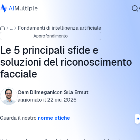
Pregiudizi nel riconoscimento facciale
...
Fondamenti di intelligenza artificiale
IA Agente
1. Privacy e sorveglianza
Approfondimento
Sicurezza Informatica
2. Pregiudizi ed errori di identificazione
Dati
Le 5 principali sfide e
Software Aziendale
3. Sicurezza dei dati e uso improprio
soluzioni del riconoscimento
Servizi
facciale
4. Limiti tecnici in condizioni reali
5. Questioni etiche e sociali
Cem Dilmegani
con
Sıla Ermut
Contattaci
Le fasi della tecnologia di riconoscimento facciale
aggiornato il
22 giu. 2026
Come misurare l'accuratezza del riconoscimento
Guarda il nostro
norme etiche
FAQ