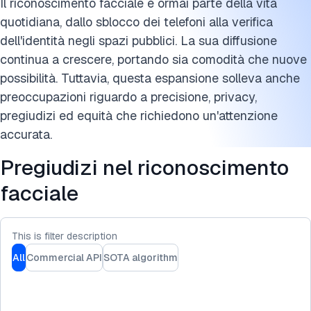
Cita questa ricerca
Il riconoscimento facciale è ormai parte della vita
quotidiana, dallo sblocco dei telefoni alla verifica
dell'identità negli spazi pubblici. La sua diffusione
continua a crescere, portando sia comodità che nuove
possibilità. Tuttavia, questa espansione solleva anche
preoccupazioni riguardo a precisione, privacy,
pregiudizi ed equità che richiedono un'attenzione
accurata.
Pregiudizi nel riconoscimento
facciale
This is filter description
All
Commercial API
SOTA algorithm