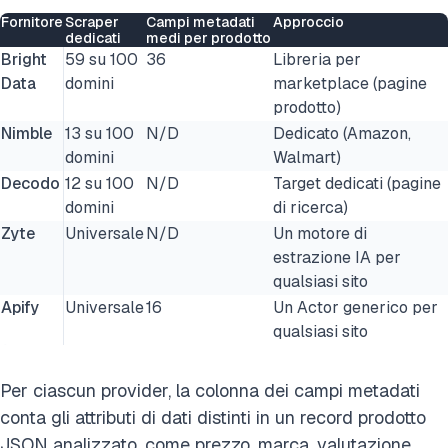
Fornitore
Scraper
Campi metadati
Approccio
dedicati
medi per prodotto
Bright
59 su 100
36
Libreria per
Data
domini
marketplace (pagine
prodotto)
Nimble
13 su 100
N/D
Dedicato (Amazon,
domini
Walmart)
Decodo
12 su 100
N/D
Target dedicati (pagine
domini
di ricerca)
Zyte
Universale
N/D
Un motore di
estrazione IA per
qualsiasi sito
Apify
Universale
16
Un Actor generico per
qualsiasi sito
Per ciascun provider, la colonna dei campi metadati
conta gli attributi di dati distinti in un record prodotto
JSON analizzato, come prezzo, marca, valutazione,