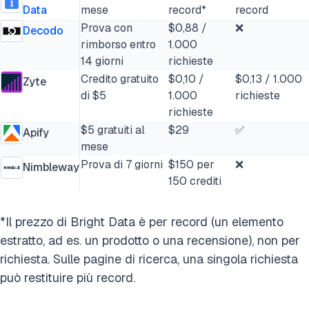
Data
mese
record*
record
Prova con
$0,88 /
❌
Decodo
rimborso entro
1.000
14 giorni
richieste
Credito gratuito
$0,10 /
$0,13 / 1.000
Zyte
di $5
1.000
richieste
richieste
$5 gratuiti al
$29
✅
Apify
mese
Prova di 7 giorni
$150 per
❌
Nimbleway
150 crediti
*Il prezzo di Bright Data è per record (un elemento
estratto, ad es. un prodotto o una recensione), non per
richiesta. Sulle pagine di ricerca, una singola richiesta
può restituire più record.