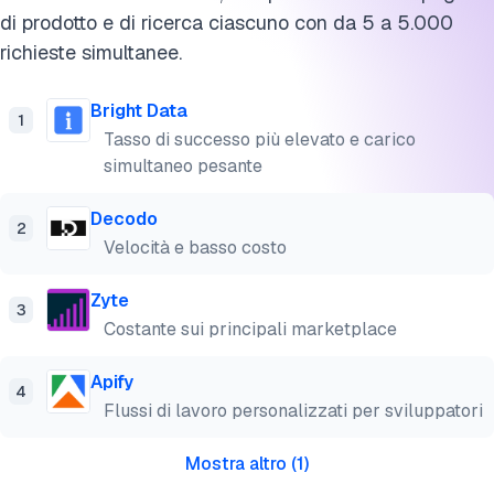
di prodotto e di ricerca ciascuno con da 5 a 5.000
Cita questo benchmark
richieste simultanee.
Bright Data
1
Tasso di successo più elevato e carico
simultaneo pesante
Decodo
2
Velocità e basso costo
Zyte
3
Costante sui principali marketplace
Apify
4
Flussi di lavoro personalizzati per sviluppatori
Mostra altro
(
1
)