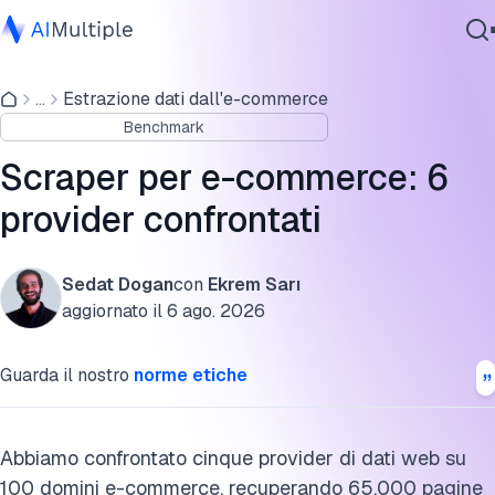
Tempo di risposta e tasso di successo
...
Estrazione dati dall'e-commerce
IA Agente
Tasso di successo dello scraper e-commerce per livello di
Benchmark
Sicurezza Informatica
concorrenza
Dati
Scraper per e-commerce: 6
Tasso di successo su pagine prodotto e di ricerca
Software Aziendale
provider confrontati
Servizi
Recensione degli scraper per e-commerce
Copertura scraper dedicati per provider
Sedat Dogan
con
Ekrem Sarı
aggiornato il
6 ago. 2026
Prezzi degli scraper per e-commerce
Contattaci
Guarda il nostro
norme etiche
Metodologia del benchmark e-commerce
Lo scraping e-commerce è legale?
Abbiamo confrontato cinque provider di dati web su
FAQ
100 domini e-commerce, recuperando 65.000 pagine