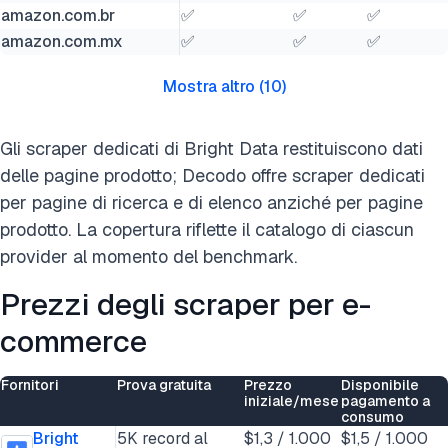
amazon.com.br
✅
✅
✅
amazon.com.mx
✅
✅
✅
Mostra altro
(
10
)
Gli scraper dedicati di Bright Data restituiscono dati
delle pagine prodotto; Decodo offre scraper dedicati
per pagine di ricerca e di elenco anziché per pagine
prodotto. La copertura riflette il catalogo di ciascun
provider al momento del benchmark.
Prezzi degli scraper per e-
commerce
Fornitori
Prova gratuita
Prezzo
Disponibile
iniziale/mese
pagamento a
consumo
Bright
5K record al
$1,3 / 1.000
$1,5 / 1.000