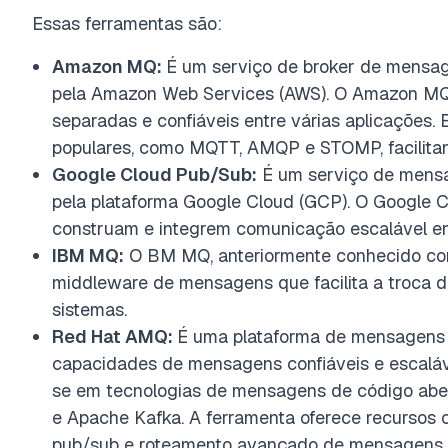
Essas ferramentas são:
Amazon MQ:
É um serviço de broker de mensag
pela Amazon Web Services (AWS). O Amazon MQ
separadas e confiáveis entre várias aplicações.
populares, como MQTT, AMQP e STOMP, facilitan
Google Cloud
Pub/Sub:
É um serviço de mensa
pela plataforma
Google Cloud
(GCP). O
Google C
construam e integrem comunicação escalável en
IBM MQ:
O BM MQ, anteriormente conhecido c
middleware de mensagens que facilita a troca d
sistemas.
Red Hat AMQ:
É uma plataforma de mensagens d
capacidades de mensagens confiáveis e escaláve
se em tecnologias de mensagens de código abe
e Apache Kafka. A ferramenta oferece recursos 
pub/sub e roteamento avançado de mensagens 