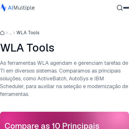
IA Agêntica
...
WLA Tools
Segurança cibernética
Dados
WLA Tools
Software Empresarial
Serviços
As ferramentas WLA agendam e gerenciam tarefas de
TI em diversos sistemas. Comparamos as principais
soluções, como ActiveBatch, AutoSys e IBM
Contate-nos
Scheduler, para auxiliar na seleção e modernização de
ferramentas.
Compare as 10 Principais