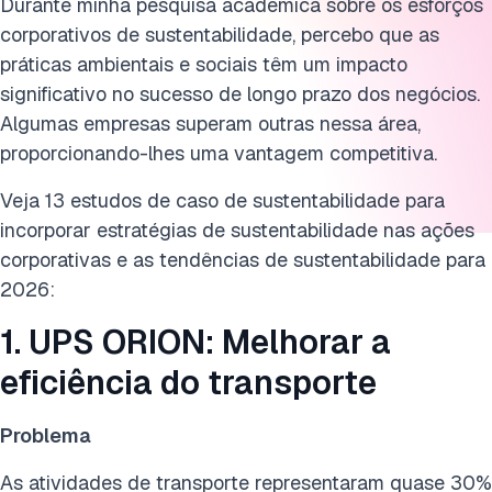
Durante minha pesquisa acadêmica sobre os esforços
corporativos de sustentabilidade, percebo que as
8. Signify light-as-a-service: Aprimorar a responsabilidade
práticas ambientais e sociais têm um impacto
do produto
significativo no sucesso de longo prazo dos negócios.
9. Airbus: Fabricar aviões mais leves com impressão 3D
Algumas empresas superam outras nessa área,
proporcionando-lhes uma vantagem competitiva.
10. Tata Power: Usinas solares nos telhados
Veja 13 estudos de caso de sustentabilidade para
11. Impact Foundation: Colocar o capital filantrópico para
incorporar estratégias de sustentabilidade nas ações
trabalhar
corporativas e as tendências de sustentabilidade para
12. Global Recycling Foundation: Destacar o benefício da
2026:
reciclagem
1. UPS ORION: Melhorar a
13. O.N.E Amazon: Proteger a floresta tropical usando
eficiência do transporte
tecnologia
14. Conselho de Carbono da Delta Air Lines: Reduzir a
Problema
queima de combustível por meio de governança
As atividades de transporte representaram quase 30%
multifuncional