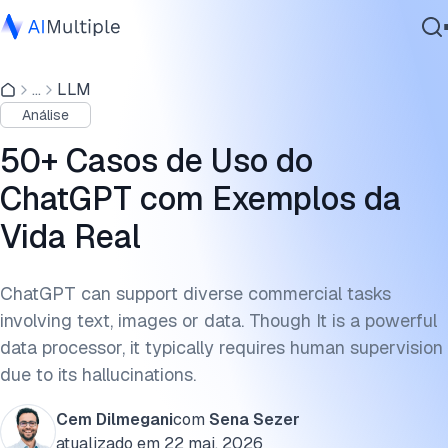
Casos de Uso Gerais do ChatGPT
...
LLM
IA Agêntica
Aplicações Textuais-Criação de Conteúdo
Análise
Segurança cibernética
IA Conversacional e Chatbots
Dados
50+ Casos de Uso do
Software Empresarial
Aplicações de Codificação
ChatGPT com Exemplos da
Serviços
Vida Real
Aplicações Visuais e de Áudio
Casos de Uso Específicos de Função Empresarial do
ChatGPT can support diverse commercial tasks
ChatGPT
Contate-nos
involving text, images or data. Though It is a powerful
Atendimento ao Cliente
data processor, it typically requires human supervision
due to its hallucinations.
Coleta de Dados e Web Scraping
Cem Dilmegani
com
Sena Sezer
Educação
atualizado em
22 mai. 2026