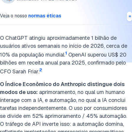
Marketing e SEO
Veja o nosso
normas éticas
Aplicações de RH
O Que o ChatGPT Não Faz Bem
O ChatGPT atingiu aproximadamente 1 bilhão de
usuários ativos semanais no início de 2026, cerca de
Conclusão
1
10% da população mundial.
OpenAI superou US$ 20
Cite esta pesquisa
bilhões em receita anual para 2025, confirmado pelo
2
CFO Sarah Friar.
O Índice Econômico do Anthropic distingue dois
modos de uso:
aprimoramento, no qual um humano
interage com a IA, e automação, no qual a IA conclui
tarefas independentemente. O uso por consumidores
se divide em 52% aprimoramento / 45% automação.
O tráfego de API inverte isso: a automação domina,
refletindo implantações empresariais programáticas.