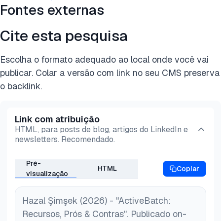
Fontes externas
organizações a gerenciar e otimizar tarefas
automatizadas de forma eficiente, garantindo a
Cite esta pesquisa
execução perfeita do fluxo de trabalho.
Escolha o formato adequado ao local onde você vai
publicar. Colar a versão com link no seu CMS preserva
o backlink.
Link com atribuição
HTML, para posts de blog, artigos do LinkedIn e
newsletters. Recomendado.
Pré-
HTML
Copiar
visualização
Hazal Şimşek (2026) - "ActiveBatch:
Recursos, Prós & Contras". Publicado on-