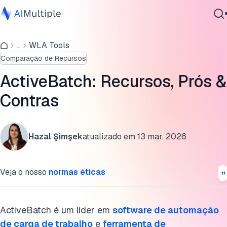
ActiveBatch visão geral
...
WLA Tools
IA Agêntica
O que é ActiveBatch?
Comparação de Recursos
Segurança cibernética
ActiveBatch prós & contras
Dados
ActiveBatch: Recursos, Prós &
Software Empresarial
Preços do ActiveBatch
Contras
Serviços
Alternativas ao software ActiveBatch
Hazal Şimşek
atualizado em
13 mar. 2026
Desenvolvimentos recentes no ActiveBatch
Contate-nos
Perguntas frequentes
Veja o nosso
normas éticas
Leitura adicional
Cite esta pesquisa
ActiveBatch é um líder em
software de automação
de carga de trabalho
e
ferramenta de