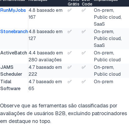
Grátis
Code
RunMyJobs
4.8 baseado em
✅
✅
On-prem,
167
Public cloud,
SaaS
Stonebranch
4.8 baseado em
✅
✅
On-prem,
127
Public cloud,
SaaS
ActiveBatch
4.4 baseado em
✅
✅
On-prem,
280 avaliações
Public cloud
JAMS
4.7 baseado em
✅
✅
On-prem,
Scheduler
222
Public cloud
Tidal
4.7 baseado em
✅
✅
On-prem
Software
65
Observe que as ferramentas são classificadas por
avaliações de usuários B2B, excluindo patrocinadores
em destaque no topo.