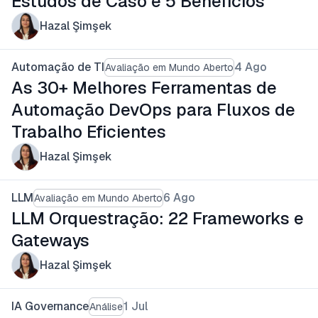
Estudos de Caso e 5 Benefícios
Hazal Şimşek
Automação de TI
4 Ago
Avaliação em Mundo Aberto
As 30+ Melhores Ferramentas de
Automação DevOps para Fluxos de
Trabalho Eficientes
Hazal Şimşek
LLM
6 Ago
Avaliação em Mundo Aberto
LLM Orquestração: 22 Frameworks e
Gateways
Hazal Şimşek
IA Governance
1 Jul
Análise