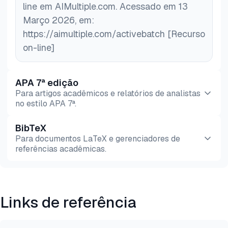
line em AIMultiple.com. Acessado em 13
Março 2026, em:
https://aimultiple.com/activebatch [Recurso
on-line]
APA 7ª edição
Para artigos acadêmicos e relatórios de analistas
no estilo APA 7ª.
BibTeX
Pré-
HTML
Copiar
Para documentos LaTeX e gerenciadores de
visualização
referências acadêmicas.
Pré-
HTML
Copiar
visualização
Links de referência
@misc{simsek2026,

  author = {Şimşek, Hazal},
