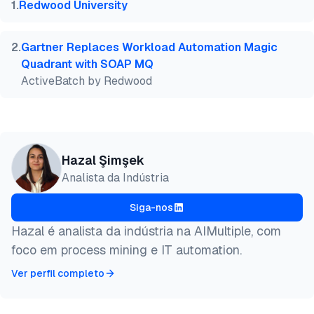
  title  = {{ActiveBatch: Recursos, Prós & Contras}
1
.
Redwood University
  year   = {2026},

  month  = mar,

  howpublished    = {\url{https://aimultiple.com/ac
2
.
Gartner Replaces Workload Automation Magic
  note   = {AIMultiple. Acessado em 13 Março 2026}

Quadrant with SOAP MQ
}
ActiveBatch by Redwood
Hazal Şimşek
Analista da Indústria
Siga-nos
Hazal é analista da indústria na AIMultiple, com
foco em process mining e IT automation.
Ver perfil completo