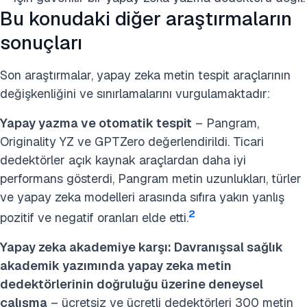
Bu konudaki diğer araştırmaların
sonuçları
Son araştırmalar, yapay zeka metin tespit araçlarının
değişkenliğini ve sınırlamalarını vurgulamaktadır:
Yapay yazma ve otomatik tespit
– Pangram,
Originality YZ ve GPTZero değerlendirildi. Ticari
dedektörler açık kaynak araçlardan daha iyi
performans gösterdi, Pangram metin uzunlukları, türler
ve yapay zeka modelleri arasında sıfıra yakın yanlış
2
pozitif ve negatif oranları elde etti.
Yapay zeka akademiye karşı: Davranışsal sağlık
akademik yazımında yapay zeka metin
dedektörlerinin doğruluğu üzerine deneysel
çalışma
– ücretsiz ve ücretli dedektörleri 300 metin