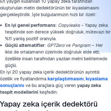
En yaygın kullanılan 10 yapay zeka tarafından
Bu benchmarkı kaynak gösterin
oluşturulan metin dedektörünün bir kıyaslamasını
gerçekleştirdik. İşte bulgularımızın hızlı bir özeti:
En iyi genel performans
:
Copyleaks
– Yapay zeka
tespitinde son derece yüksek doğruluk, mütevazı bir
%11 yanlış pozitif oranıyla.
Güçlü alternatifler
:
GPTZero
ve
Pangram
– Her
ikisi de ortalamanın üzerinde doğruluk elde etti,
özellikle insan tarafından yazılan metni belirlemede
güçlü.
En iyi 20 yapay zeka içerik dedektörünün ayrıntılı
özellik ve fiyatlandırma
karşılaştırmasını
,
kıyaslama
sonuçlarını
ve bu araçlara güç veren
yapay zeka
tespit modellerini
keşfedin:
Yapay zeka içerik dedektörü