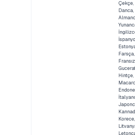
Çekçe, 
Danca,
Almanc
Yunanc
İngilizc
İspanyo
Estony
Farsça,
Fransız
Gucera
Hintçe,
Macarc
Endone
İtalyan
Japonc
Kannada
Korece,
Litvany
Letonc