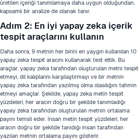
üretilen içeriği tanımlamaya daha uygun olduğundan,
kapsamlı bir analize de olanak tanır.
Adım 2: En iyi yapay zeka içerik
tespit araçlarını kullanın
Daha sonra, 9 metnin her birini en yaygın kullanılan 10
yapay zeka tespit aracını kullanarak test ettik. Bu
araçlar, yapay zeka tarafından oluşturulan metni tespit
etmeyi, dil kalıplarını karşılaştırmayı ve bir metnin
yapay zeka tarafından yazılmış olma olasılığını tahmin
etmeyi amaçlar. Şekilde, yapay zeka metin tespit
yüzdeleri, her aracın doğru bir şekilde tanımladığı
yapay zeka tarafından oluşturulan metnin ortalama
payını temsil eder. İnsan metin tespit yüzdeleri, her
aracın doğru bir şekilde tanıdığı insan tarafından
yazılan metnin ortalama payını gösterir.