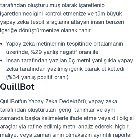
tarafından oluşturulmuş olarak işaretlenip
işaretlenmediğini kontrol etmenize ve tüm büyük
yapay zeka tespit araçlarını atlayan insan benzeri
içeriğe dönüştürmenize olanak tanır.
Yapay zeka metinlerinin tespitinde ortalamanın
üzerinde, %29 yanlış negatif oranı ile.
İnsan tarafından yazılan üç metni yanlışlıkla yapay
zeka tarafından yazılmış içerik olarak etiketledi
(%34 yanlış pozitif oranı).
QuillBot
QuillBot'un Yapay Zeka Dedektörü, yapay zeka
tarafından oluşturulan içeriği tanımlar ve aynı
zamanda başka kelimelerle ifade etme veya dil bilgisi
araçlarıyla rafine edilmiş metni analiz ederek, hiçbir
maliyet veya zaman sınırı olmaksızın ayrıntılı raporlar