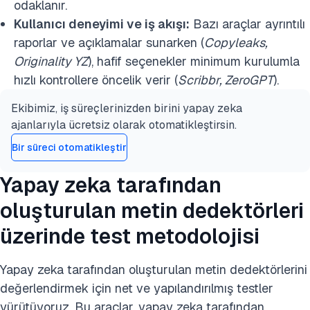
odaklanır.
Kullanıcı deneyimi ve iş akışı:
Bazı araçlar ayrıntılı
raporlar ve açıklamalar sunarken (
Copyleaks,
Originality YZ
), hafif seçenekler minimum kurulumla
hızlı kontrollere öncelik verir (
Scribbr, ZeroGPT
).
Ekibimiz, iş süreçlerinizden birini yapay zeka
ajanlarıyla ücretsiz olarak otomatikleştirsin.
Bir süreci otomatikleştir
Yapay zeka tarafından
oluşturulan metin dedektörleri
üzerinde test
metodolojisi
Yapay zeka tarafından oluşturulan metin dedektörlerini
değerlendirmek için net ve yapılandırılmış testler
yürütüyoruz. Bu araçlar, yapay zeka tarafından