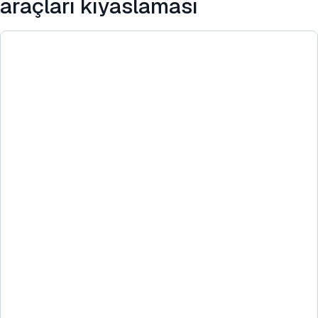
araçları kıyaslaması