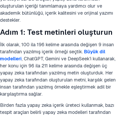
oluşturulan içeriği tanımlamaya yardımcı olur ve
akademik bütünlüğü, içerik kalitesini ve orijinal yazımı
destekler.
Adım 1: Test metinleri oluşturun
İlk olarak, 100 ila 196 kelime arasında değişen 9 insan
tarafından yazılmış içerik örneği seçtik.
Büyük dil
modelleri
, ChatGPT, Gemini ve DeepSeek'i kullanarak,
her konu için 96 ila 211 kelime arasında değişen üç
yapay zeka tarafından yazılmış metin oluşturduk. Her
yapay zeka tarafından oluşturulan metni, karşılık gelen
insan tarafından yazılmış örnekle eşleştirmek adil bir
karşılaştırma sağlar.
Birden fazla yapay zeka içerik üreteci kullanmak, bazı
tespit araçları belirli yapay zeka modelleri tarafından