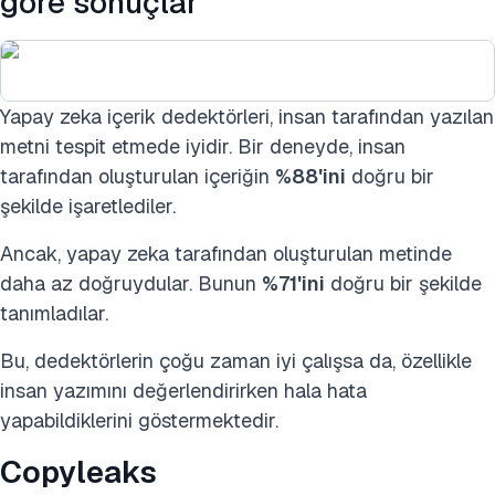
göre sonuçlar
Yapay zeka içerik dedektörleri, insan tarafından yazılan
metni tespit etmede iyidir. Bir deneyde, insan
tarafından oluşturulan içeriğin
%88'ini
doğru bir
şekilde işaretlediler.
Ancak, yapay zeka tarafından oluşturulan metinde
daha az doğruydular. Bunun
%71'ini
doğru bir şekilde
tanımladılar.
Bu, dedektörlerin çoğu zaman iyi çalışsa da, özellikle
insan yazımını değerlendirirken hala hata
yapabildiklerini göstermektedir.
Copyleaks