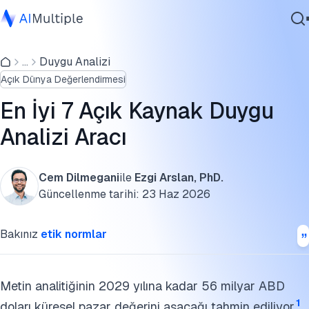
En iyi açık kaynaklı duygu analizi kodlama paketleri:
...
Duygu Analizi
Ajanik Yapay Zeka
En iyi düşük kodlu veya kod gerektirmeyen açık kaynak
Açık Dünya Değerlendirmesi
Siber güvenlik
duygu analizi araçları:
Veri
En İyi 7 Açık Kaynak Duygu
Açık kaynak platformlar duygu analizi için nasıl kullanılır?
Kurumsal Yazılım
Analizi Aracı
Hizmetler
Açık kaynak duygu analizi platformlarının artıları ve
eksileri
Cem Dilmegani
ile
Ezgi Arslan, PhD.
Duygu analizi ve açık kaynak çözümler hakkında daha
Güncellenme tarihi:
23 Haz 2026
Bize Ulaşın
fazlası için:
Bakınız
etik normlar
Bu araştırmayı kaynak gösterin
Metin analitiğinin 2029 yılına kadar 56 milyar ABD
1
doları küresel pazar değerini aşacağı tahmin ediliyor.