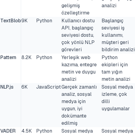
gelişmiş
analizi
özelleştirme
TextBlob
9K
Python
Kullanıcı dostu
Başlangıç
API, başlangıç
seviyesi iş
seviyesi dostu,
kullanımı,
çok yönlü NLP
müşteri geri
görevleri
bildirim analizi
Pattern
8.2K
Python
Yerleşik web
Python
kazıma, entegre
ekipleri için
metin ve duygu
tam yığın
analizi
metin analizi
NLP.js
6K
JavaScript
Gerçek zamanlı
Sosyal medya
analiz, sosyal
izleme, çok
medya için
dilli
uygun, iyi
uygulamalar
dokümante
edilmiş
VADER
4.5K
Python
Sosyal medya
Sosyal medya