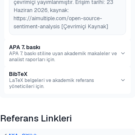
çevrimiçi yayımlanmıştır. Erişim tarihi: 23
Haziran 2026, kaynak:
https://aimultiple.com/open-source-
sentiment-analysis [Çevrimiçi Kaynak]
APA 7. baskı
APA 7. baskı stiline uyan akademik makaleler ve
analist raporları için.
BibTeX
Önizleme
HTML
Kopyala
LaTeX belgeleri ve akademik referans
yöneticileri için.
Önizleme
HTML
Kopyala
Referans Linkleri
@misc{dilmegani2026,

  author = {Dilmegani, Cem and PhD., Ezgi Arslan,},
  title  = {{En İyi 7 Açık Kaynak Duygu Analizi Ara