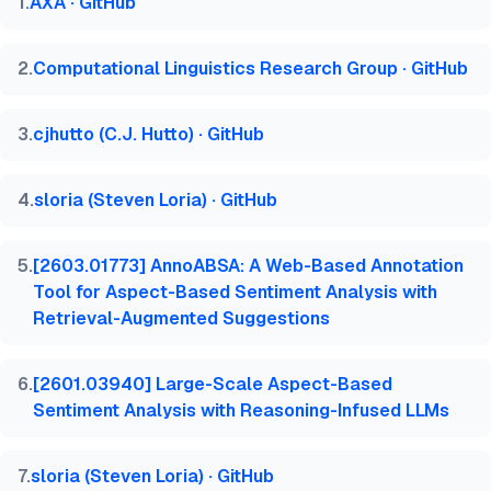
1
.
AXA · GitHub
  year   = {2026},

  month  = jun,

  howpublished    = {\url{https://aimultiple.com/o
2
.
Computational Linguistics Research Group · GitHub
  note   = {AIMultiple. Erişim tarihi: 23 Haziran 2
}
3
.
cjhutto (C.J. Hutto) · GitHub
4
.
sloria (Steven Loria) · GitHub
5
.
[2603.01773] AnnoABSA: A Web-Based Annotation
Tool for Aspect-Based Sentiment Analysis with
Retrieval-Augmented Suggestions
6
.
[2601.03940] Large-Scale Aspect-Based
Sentiment Analysis with Reasoning-Infused LLMs
7
.
sloria (Steven Loria) · GitHub