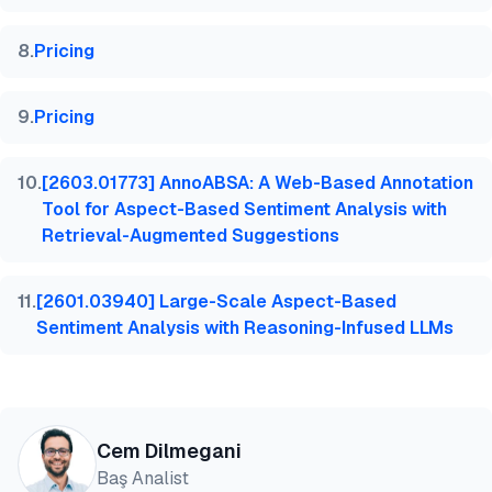
8
.
Pricing
9
.
Pricing
10
.
[2603.01773] AnnoABSA: A Web-Based Annotation
Tool for Aspect-Based Sentiment Analysis with
Retrieval-Augmented Suggestions
11
.
[2601.03940] Large-Scale Aspect-Based
Sentiment Analysis with Reasoning-Infused LLMs
Cem Dilmegani
Baş Analist