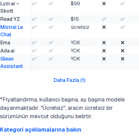
Lyzr.ai –
✅
✅
$99
❌
✅
Skott
Read YZ
✅
✅
$15
✅
✅
Mistral Le
✅
✅
ücretsiz
❌
✅
Chat
Ema
✅
✅
YOK
❌
❌
Ada.ai
✅
✅
YOK
❌
❌
Glean
✅
✅
YOK
❌
❌
Assistant
Daha Fazla
(
1
)
*Fiyatlandırma, kullanıcı başına, ay başına modele
dayanmaktadır. "Ücretsiz", aracın ücretsiz bir
sürümünün mevcut olduğunu belirtir.
Kategori açıklamalarına bakın
.