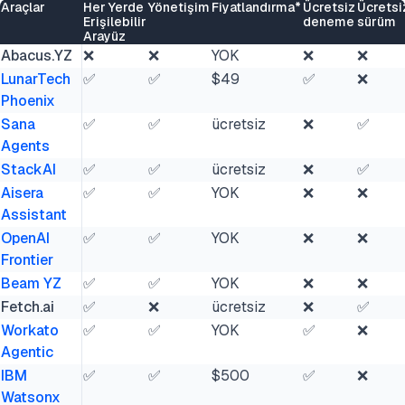
Araçlar
Her Yerde
Yönetişim
Fiyatlandırma*
Ücretsiz
Ücretsi
Erişilebilir
deneme
sürüm
Arayüz
Abacus.YZ
❌
❌
YOK
❌
❌
LunarTech
✅
✅
$49
✅
❌
Phoenix
Sana
✅
✅
ücretsiz
❌
✅
Agents
StackAI
✅
✅
ücretsiz
❌
✅
Aisera
✅
✅
YOK
❌
❌
Assistant
OpenAI
✅
✅
YOK
❌
❌
Frontier
Beam YZ
✅
✅
YOK
❌
❌
Fetch.ai
✅
❌
ücretsiz
❌
✅
Workato
✅
✅
YOK
✅
❌
Agentic
IBM
✅
✅
$500
✅
❌
Watsonx