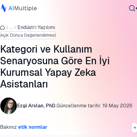
En iyi kurumsal yapay zeka asistanlarının ve ajanlarının
özellikleri ve fiyatlandırması
...
Endüstri Yazılımı
Ajanik Yapay Zeka
Açık Dünya Değerlendirmesi
Siber güvenlik
Bilgi asistanları
Veri
Kategori ve Kullanım
İş akışı oluşturucular
Kurumsal Yazılım
Senaryosuna Göre En İyi
Hizmetler
Alıcılara öneriler
Kurumsal Yapay Zeka
Kurumsal yapay zeka ajanlarının 5 farklı yeteneği
Asistanları
LLM-tabanlı chatbot'lar ile kurumsal yapay zeka ajanları
Bize Ulaşın
Kurumsal yapay zeka platformlarının kategorileri
Ezgi Arslan, PhD.
Güncellenme tarihi:
19 May 2026
Bu araştırmayı kaynak gösterin
Bakınız
etik normlar