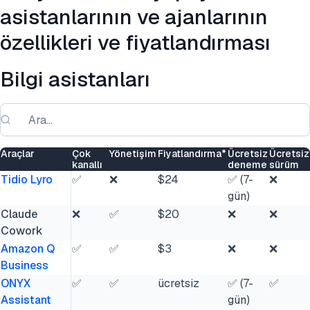
asistanlarının ve ajanlarının
özellikleri ve fiyatlandırması
Bilgi asistanları
Araçlar
Çok
Yönetişim
Fiyatlandırma*
Ücretsiz
Ücretsiz
kanallı
deneme
sürüm
Tidio Lyro
✅
❌
$24
✅ (7-
❌
gün)
Claude
❌
✅
$20
❌
❌
Cowork
Amazon Q
✅
✅
$3
❌
❌
Business
ONYX
✅
✅
ücretsiz
✅ (7-
✅
Assistant
gün)