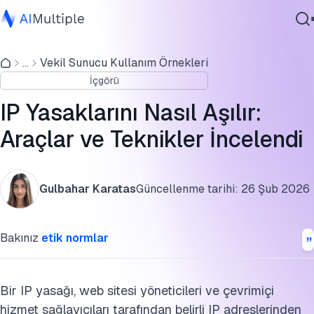
IP yasağı nedir?
...
Vekil Sunucu Kullanım Örnekleri
Ajanik Yapay Zeka
Bir IP nasıl yasaklanır?
İçgörü
Siber güvenlik
IP yasaklarını aşmak yasal mıdır?
Veri
IP Yasaklarını Nasıl Aşılır:
Kurumsal Yazılım
IP yasaklarını aşmak için araçlar
Araçlar ve Teknikler İncelendi
Hizmetler
Bu araştırmayı kaynak gösterin
Gulbahar Karatas
Güncellenme tarihi:
26 Şub 2026
Bize Ulaşın
Bakınız
etik normlar
Bir IP yasağı, web sitesi yöneticileri ve çevrimiçi
hizmet sağlayıcıları tarafından belirli IP adreslerinden