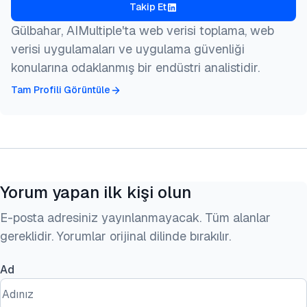
Takip Et
  month  = feb,

  howpublished    = {\url{https://aimultiple.com/ho
Gülbahar, AIMultiple'ta web verisi toplama, web
  note   = {AIMultiple. Erişim tarihi: 26 Şubat 202
verisi uygulamaları ve uygulama güvenliği
}
konularına odaklanmış bir endüstri analistidir.
Tam Profili Görüntüle
Yorum yapan ilk kişi olun
E-posta adresiniz yayınlanmayacak. Tüm alanlar
gereklidir. Yorumlar orijinal dilinde bırakılır.
Ad