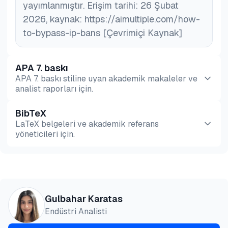
yayımlanmıştır. Erişim tarihi: 26 Şubat
2026, kaynak: https://aimultiple.com/how-
to-bypass-ip-bans [Çevrimiçi Kaynak]
APA 7. baskı
APA 7. baskı stiline uyan akademik makaleler ve
analist raporları için.
BibTeX
Önizleme
HTML
Kopyala
LaTeX belgeleri ve akademik referans
yöneticileri için.
Önizleme
HTML
Kopyala
@misc{karatas2026,

Gulbahar Karatas
  author = {Karatas, Gulbahar},

Endüstri Analisti
  title  = {{IP Yasaklarını Nasıl Aşılır: Araçlar v
  year   = {2026},
