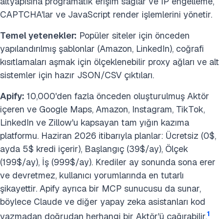
altyapısına programatik erişim sağlar ve IP engelleme,
CAPTCHA'lar ve JavaScript render işlemlerini yönetir.
Temel yetenekler:
Popüler siteler için önceden
yapılandırılmış şablonlar (Amazon, LinkedIn), coğrafi
kısıtlamaları aşmak için ölçeklenebilir proxy ağları ve alt
sistemler için hazır JSON/CSV çıktıları.
Apify:
10,000'den fazla önceden oluşturulmuş Aktör
içeren ve Google Maps, Amazon, Instagram, TikTok,
LinkedIn ve Zillow'u kapsayan tam yığın kazıma
platformu. Haziran 2026 itibarıyla planlar: Ücretsiz (0$,
ayda 5$ kredi içerir), Başlangıç (39$/ay), Ölçek
(199$/ay), İş (999$/ay). Krediler ay sonunda sona erer
ve devretmez, kullanıcı yorumlarında en tutarlı
şikayettir. Apify ayrıca bir MCP sunucusu da sunar,
böylece Claude ve diğer yapay zeka asistanları kod
1
yazmadan doğrudan herhangi bir Aktör'ü çağırabilir.