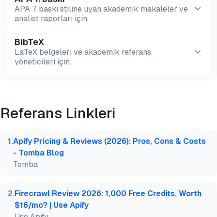
APA 7. baskı stiline uyan akademik makaleler ve
analist raporları için.
BibTeX
Önizleme
HTML
Kopyala
LaTeX belgeleri ve akademik referans
yöneticileri için.
Önizleme
HTML
Kopyala
Referans Linkleri
@misc{dilmegani2026,

  author = {Dilmegani, Cem and Sezer, Sena},

  title  = {{Otomatik Veri Toplama Araçları ve Kull
1
.
Apify Pricing & Reviews (2026): Pros, Cons & Costs
  year   = {2026},

- Tomba Blog
  month  = jul,

Tomba
  howpublished    = {\url{https://aimultiple.com/da
  note   = {AIMultiple. Erişim tarihi: 20 Temmuz 20
}
2
.
Firecrawl Review 2026: 1,000 Free Credits, Worth
$16/mo? | Use Apify
Use Apify