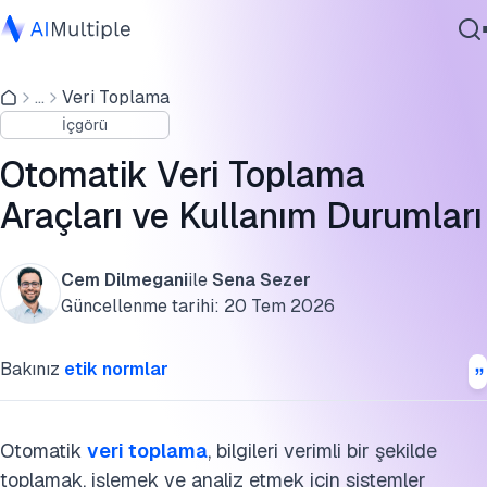
Veri toplama otomasyonu nedir?
...
Veri Toplama
Ajanik Yapay Zeka
Veri toplama otomasyonu için hangi araçlar kullanılır?
İçgörü
Siber güvenlik
Gerçek hayattan örneklerle veri toplama otomasyonu
Veri
Otomatik Veri Toplama
kullanım durumları
Kurumsal Yazılım
Araçları ve Kullanım Durumları
Hizmetler
Bu araştırmayı kaynak gösterin
Cem Dilmegani
ile
Sena Sezer
Güncellenme tarihi:
20 Tem 2026
Bize Ulaşın
Bakınız
etik normlar
Otomatik
veri toplama
, bilgileri verimli bir şekilde
toplamak, işlemek ve analiz etmek için sistemler