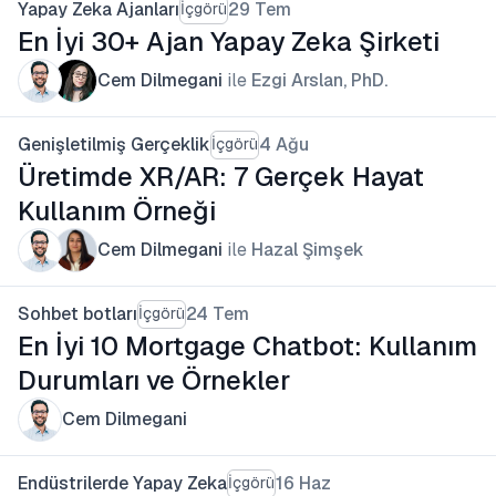
Yapay Zeka Ajanları
29 Tem
İçgörü
En İyi 30+ Ajan Yapay Zeka Şirketi
Cem Dilmegani
ile
Ezgi Arslan, PhD.
Genişletilmiş Gerçeklik
4 Ağu
İçgörü
Üretimde XR/AR: 7 Gerçek Hayat
Kullanım Örneği
Cem Dilmegani
ile
Hazal Şimşek
Sohbet botları
24 Tem
İçgörü
En İyi 10 Mortgage Chatbot: Kullanım
Durumları ve Örnekler
Cem Dilmegani
Endüstrilerde Yapay Zeka
16 Haz
İçgörü