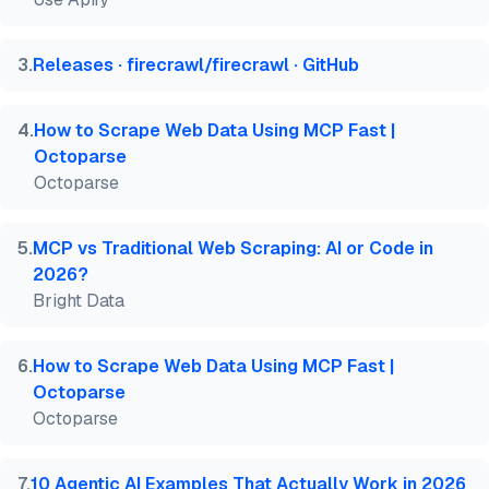
3
.
Releases · firecrawl/firecrawl · GitHub
4
.
How to Scrape Web Data Using MCP Fast |
Octoparse
Octoparse
5
.
MCP vs Traditional Web Scraping: AI or Code in
2026?
Bright Data
6
.
How to Scrape Web Data Using MCP Fast |
Octoparse
Octoparse
7
.
10 Agentic AI Examples That Actually Work in 2026