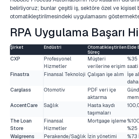
belirliyoruz; bunlar çeşitli iş, sektöre özel ve kişis
otomatikleştirilmesindeki uygulamasını göstermekte
RPA Uygulama Başarı Hi
Şirket
Endüstri
Otomatikleştirilen
Elde 
Süreç
CXP
Profesyonel
Müşteri
%35 
Hizmetler
verilerine erişim
saati
Finastra
Finansal Teknoloji
Çalışan işe alım
İşe a
daha
Carglass
Otomotiv
PDF veri içe
Günd
aktarma
memn
AccentCare
Sağlık
Hasta kaydı
100,0
taşımaları
The Loan
Finansal
Mortgage işleme
%100 
Store
Hizmetler
%25 d
Walgreens
Perakende/Sağlık
İzin yönetimi
%73 İ