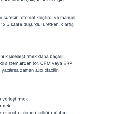
m sürecini otomatikleştirdi ve manuel
 12.5 saate düşürdü; üretkenlik artışı
ini kişiselleştirmek daha başarılı
arklı sistemlerden (ör. CRM veya ERP
yapılırsa zaman alıcı olabilir.
a yerleştirmek
ermek
 e-posta işleme özelliği, müşteri