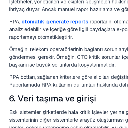
İşletmeler, yöneticileri ve ekipleri gelişmeleri hakkı
ihtiyaç duyar. Ancak manuel rapor hazırlama ve gö
RPA,
otomatik-generate reports
raporlarını otomat
analiz edebilir ve içeriğe göre ilgili paydaşlara e-post
raporlamayı otomatikleştirir.
Örneğin, telekom operatörlerinin bağlantı sorunlarıyl
göndermesi gerekir. Örneğin, CTO kritik sorunlar iç
başkanı ise büyük sorunlarda kopyalanmalıdır.
RPA botları, sağlanan kriterlere göre alıcıları değişti
Raporlamada RPA kullanım durumları hakkında daha 
6. Veri taşıma ve girişi
Eski sistemler şirketlerde hala kritik işlevler yerine 
sistemlerinin diğer sistemlerle arayüz oluşturması ge
verileri çekme yeteneğine sahip olmayabilir. Bu gib