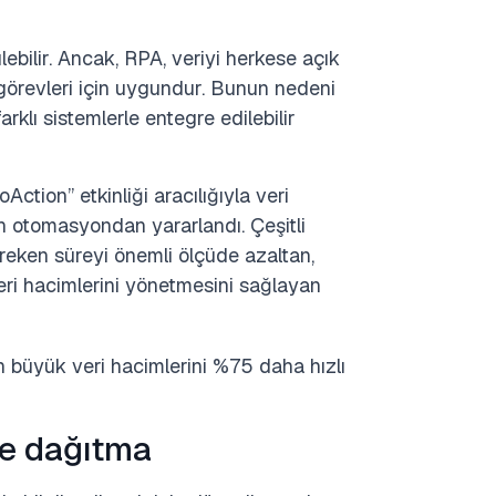
bilir. Ancak, RPA, veriyi herkese açık
 görevleri için uygundur. Bunun nedeni
rklı sistemlerle entegre edilebilir
oAction” etkinliği aracılığıyla veri
n otomasyondan yararlandı. Çeşitli
reken süreyi önemli ölçüde azaltan,
eri hacimlerini yönetmesini sağlayan
n büyük veri hacimlerini %75 daha hızlı
ve dağıtma