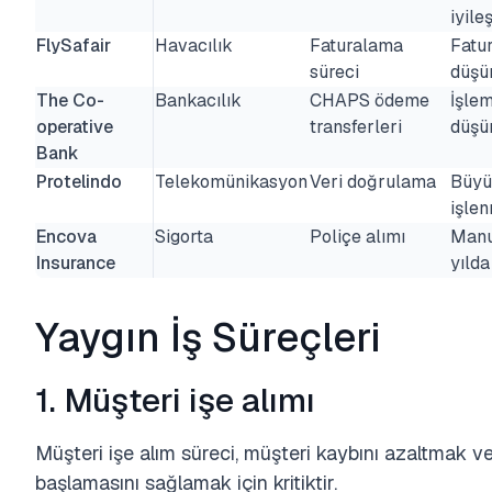
iyil
FlySafair
Havacılık
Faturalama
Fatur
süreci
düşü
The Co-
Bankacılık
CHAPS ödeme
İşle
operative
transferleri
düşü
Bank
Protelindo
Telekomünikasyon
Veri doğrulama
Büyük
işle
Encova
Sigorta
Poliçe alımı
Manue
Insurance
yılda
Yaygın İş Süreçleri
1. Müşteri işe alımı
Müşteri işe alım süreci, müşteri kaybını azaltmak v
başlamasını sağlamak için kritiktir.