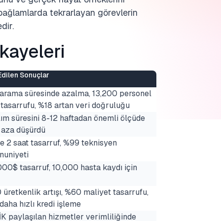
el bağlamlarda tekrarlayan görevlerin
dir.
kayeleri
Edilen Sonuçlar
arama süresinde azalma, 13,200 personel
 tasarrufu, %18 artan veri doğruluğu
lım süresini 8-12 haftadan önemli ölçüde
 aza düşürdü
e 2 saat tasarruf, %99 teknisyen
uniyeti
00$ tasarruf, 10,000 hasta kaydı için
üretkenlik artışı, %60 maliyet tasarrufu,
aha hızlı kredi işleme
K paylaşılan hizmetler verimliliğinde