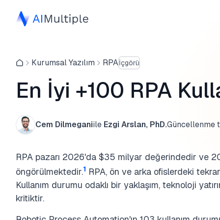
Kurumsal Yazılım
RPA
İçgörü
En İyi +100 RPA Kul
Cem Dilmegani
ile
Ezgi Arslan, PhD.
Güncellenme ta
RPA pazarı 2026'da $35 milyar değerindedir ve 2
1
öngörülmektedir.
RPA,
ön ve arka ofislerdeki tekrar
Kullanım
durumu odaklı bir yaklaşım, teknoloji yatır
kritiktir.
Robotic Process Automation'ın 103 kullanım durumu