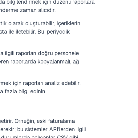
nda bilgilendirmek için düzenli raporlara
nderme zaman alıcıdır.
ik olarak oluşturabilir, içeriklerini
a ile iletebilir. Bu, periyodik
a ilgili raporları doğru personele
eren raporlarda kopyalanmalı, ağ
rmek için raporları analiz edebilir.
fazla bilgi edinin.
getirir. Örneğin, eski faturalama
rekir; bu sistemler API'lerden ilgili
i durumlarda çalışanlar CSV gibi