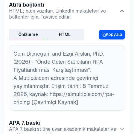
-Olası RPA yeniden yapılandırmaları için bakım ve
Atıflı bağlantı
yardımcı olur; bu da ilk olarak otomatikleştirmeye
kurumsal yazılımlarla entegrasyon gibi görevleri
sürekli destek
HTML; blog yazıları, LinkedIn makaleleri ve
değer süreçleri işaret eder ve lansman sonrası
yerine getirdiği anlamına gelir. Bu otomasyonların
bültenler için. Tavsiye edilir.
Bu yönleri analiz etmek, şirketin daha az sürprizle
yeniden çalışma riskini azaltır. Doğru analiz,
doğru karışımını seçmek, bir şirketin
bütçe yapmasına yardımcı olacaktır.
işletmelerin verimsizlikleri tespit etmesine, gerekli
otomatikleştirdiği görevlerin karışımına bağlıdır.
Önizleme
HTML
Kopyala
ayarlamaları yapmasına ve görevleri yeni dijital iş
gücüne sorunsuz bir şekilde aktarmasına olanak
tanıyarak dağıtım sonrası önemli değişiklik riskini
Cem Dilmegani and Ezgi Arslan, PhD.
en aza indirir.
(2026) - "Önde Gelen Satıcıların RPA
Fiyatlandırması Karşılaştırması".
AIMultiple.com adresinde çevrimiçi
yayımlanmıştır. Erişim tarihi: 8 Temmuz
2026, kaynak: https://aimultiple.com/rpa-
pricing [Çevrimiçi Kaynak]
APA 7. baskı
APA 7. baskı stiline uyan akademik makaleler ve