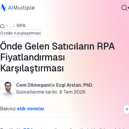
RPA fiyat hesaplayıcı
...
RPA
Ajanik Yapay Zeka
Argos Labs
Özellik Karşılaştırması
Siber güvenlik
IBM
Veri
Önde Gelen Satıcıların RPA
Kurumsal Yazılım
UiPath RPA
Fiyatlandırması
Hizmetler
Karşılaştırması
Microsoft’s Power Automate (PA)
SAP Build Process Automation
Cem Dilmegani
ile
Ezgi Arslan, PhD.
Bize Ulaşın
Sorumluluk Reddi
Güncellenme tarihi:
8 Tem 2026
RPA fiyatlandırmasını ne etkiler?
Bakınız
etik normlar
Yapay zeka ajanları RPA fiyatlandırmasını nasıl
değiştiriyor?