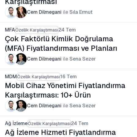
Karşılaştırması
Cem Dilmegani
ile
Sıla Ermut
MFA
24 Tem
Özellik Karşılaştırması
Çok Faktörlü Kimlik Doğrulama
(MFA) Fiyatlandırması ve Planları
Cem Dilmegani
ile
Sena Sezer
MDM
16 Tem
Özellik Karşılaştırması
Mobil Cihaz Yönetimi Fiyatlandırma
Karşılaştırması: 10+ Ürün
Cem Dilmegani
ile
Sena Sezer
Ağ İzleme
24 Tem
Özellik Karşılaştırması
Ağ İzleme Hizmeti Fiyatlandırma