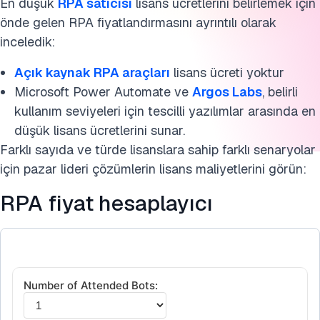
En düşük
RPA satıcısı
lisans ücretlerini belirlemek için
RPA hakkında daha fazlası için
önde gelen RPA fiyatlandırmasını ayrıntılı olarak
inceledik:
SSS'ler
Açık kaynak RPA araçları
lisans ücreti yoktur
Bu araştırmayı kaynak gösterin
Microsoft Power Automate ve
Argos Labs
, belirli
kullanım seviyeleri için tescilli yazılımlar arasında en
düşük lisans ücretlerini sunar.
Farklı sayıda ve türde lisanslara sahip farklı senaryolar
için pazar lideri çözümlerin lisans maliyetlerini görün:
RPA fiyat hesaplayıcı