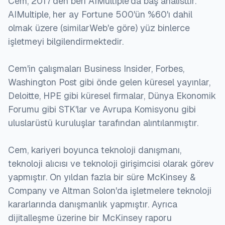
Cem, 2017'den beri AIMultiple'da baş analisttir.
AIMultiple, her ay Fortune 500'ün %60'ı dahil
olmak üzere (similarWeb'e göre) yüz binlerce
işletmeyi bilgilendirmektedir.
Cem'in çalışmaları Business Insider, Forbes,
Washington Post gibi önde gelen küresel yayınlar,
Deloitte, HPE gibi küresel firmalar, Dünya Ekonomik
Forumu gibi STK'lar ve Avrupa Komisyonu gibi
uluslarüstü kuruluşlar tarafından alıntılanmıştır.
Cem, kariyeri boyunca teknoloji danışmanı,
teknoloji alıcısı ve teknoloji girişimcisi olarak görev
yapmıştır. On yıldan fazla bir süre McKinsey &
Company ve Altman Solon'da işletmelere teknoloji
kararlarında danışmanlık yapmıştır. Ayrıca
dijitalleşme üzerine bir McKinsey raporu