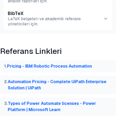
analist raporları için.
BibTeX
Önizleme
HTML
Kopyala
LaTeX belgeleri ve akademik referans
yöneticileri için.
Önizleme
HTML
Kopyala
Referans Linkleri
@misc{dilmegani2026,

  author = {Dilmegani, Cem and PhD., Ezgi Arslan,},
  title  = {{Önde Gelen Satıcıların RPA Fiyatlandır
1
.
Pricing - IBM Robotic Process Automation
  year   = {2026},

  month  = jul,

  howpublished    = {\url{https://aimultiple.com/rp
2
.
Automation Pricing - Complete UiPath Enterprise
  note   = {AIMultiple. Erişim tarihi: 8 Temmuz 202
Solution | UiPath
}
3
.
Types of Power Automate licenses - Power
Platform | Microsoft Learn