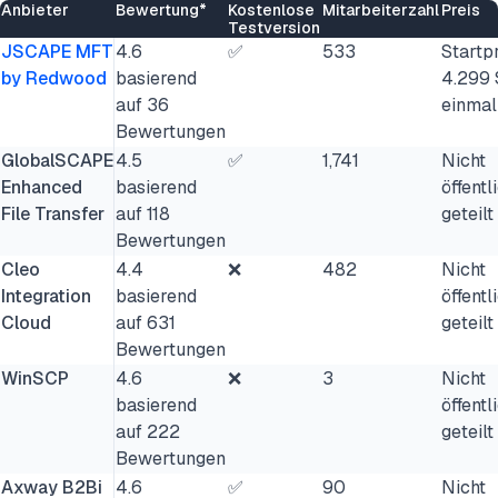
Anbieter
Bewertung*
Kostenlose
Mitarbeiterzahl
Preis
Testversion
JSCAPE MFT
4.6
✅
533
Startpr
by Redwood
basierend
4.299 
auf 36
einmal
Bewertungen
GlobalSCAPE
4.5
✅
1,741
Nicht
Enhanced
basierend
öffentl
File Transfer
auf 118
geteilt
Bewertungen
Cleo
4.4
❌
482
Nicht
Integration
basierend
öffentl
Cloud
auf 631
geteilt
Bewertungen
WinSCP
4.6
❌
3
Nicht
basierend
öffentl
auf 222
geteilt
Bewertungen
Axway B2Bi
4.6
✅
90
Nicht