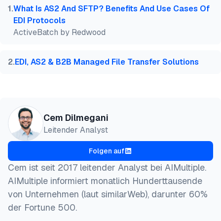
  title  = {{Top 6 AS2-Software}},

1
.
What Is AS2 And SFTP? Benefits And Use Cases Of
  year   = {2026},

EDI Protocols
  month  = jun,

ActiveBatch by Redwood
  howpublished    = {\url{https://aimultiple.com/as
  note   = {AIMultiple. Abgerufen am 30. Juni 2026}
}
2
.
EDI, AS2 & B2B Managed File Transfer Solutions
Cem Dilmegani
Leitender Analyst
Folgen auf
Cem ist seit 2017 leitender Analyst bei AIMultiple.
AIMultiple informiert monatlich Hunderttausende
von Unternehmen (laut similarWeb), darunter 60%
der Fortune 500.