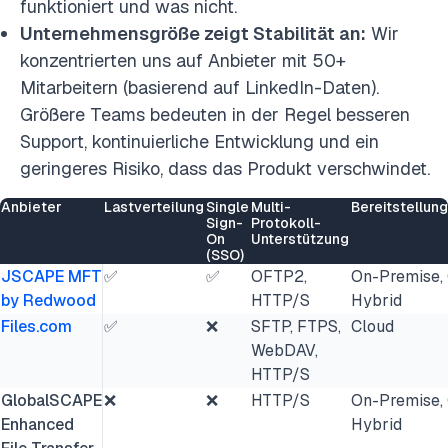
funktioniert und was nicht.
Unternehmensgröße zeigt Stabilität an:
Wir
konzentrierten uns auf Anbieter mit 50+
Mitarbeitern (basierend auf LinkedIn-Daten).
Größere Teams bedeuten in der Regel besseren
Support, kontinuierliche Entwicklung und ein
geringeres Risiko, dass das Produkt verschwindet.
Anbieter
Lastverteilung
Single
Multi-
Bereitstellun
Sign-
Protokoll-
On
Unterstützung
(SSO)
JSCAPE MFT
✅
✅
OFTP2,
On-Premise, 
by Redwood
HTTP/S
Hybrid
Files.com
✅
❌
SFTP, FTPS,
Cloud
WebDAV,
HTTP/S
GlobalSCAPE
❌
❌
HTTP/S
On-Premise, 
Enhanced
Hybrid