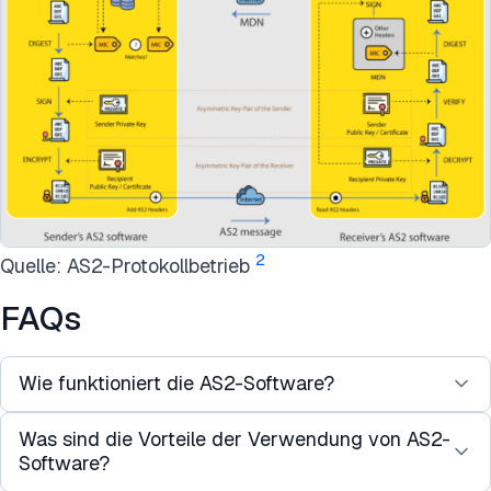
2
Quelle: AS2-Protokollbetrieb
FAQs
Wie funktioniert die AS2-Software?
Was sind die Vorteile der Verwendung von AS2-
AS2-Software-Tools sind entscheidend für die
Software?
Revolutionierung von B2B-Kommunikationen und