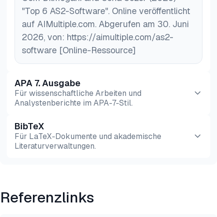
"Top 6 AS2-Software". Online veröffentlicht
auf AIMultiple.com. Abgerufen am 30. Juni
2026, von: https://aimultiple.com/as2-
software [Online-Ressource]
APA 7. Ausgabe
Für wissenschaftliche Arbeiten und
Analystenberichte im APA-7-Stil.
BibTeX
Vorschau
HTML
Kopieren
Für LaTeX-Dokumente und akademische
Literaturverwaltungen.
Vorschau
HTML
Kopieren
Referenzlinks
@misc{dilmegani2026,

  author = {Dilmegani, Cem and Sezer, Sena},
