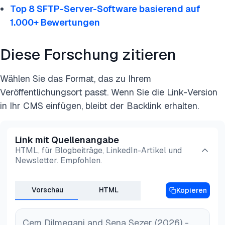
Top 8 SFTP-Server-Software basierend auf
Dateisicherheit durch Verschlüsselung und
1.000+ Bewertungen
überprüft die Authentizität über digitale
Signaturen. Zusätzlich bieten signierte Quittungen,
Diese Forschung zitieren
die vom Empfänger ausgestellt werden, rechtlich
gültige Beweise für Nicht-Abstreitbarkeit. Ebenso
Wählen Sie das Format, das zu Ihrem
ist das OFTP2-Protokoll für den sicheren
Veröffentlichungsort passt. Wenn Sie die Link-Version
Datenaustausch entwickelt, insbesondere in der
in Ihr CMS einfügen, bleibt der Backlink erhalten.
Automobilindustrie, und unterstützt Funktionen wie
Dateikomprimierung, Verschlüsselung und digitale
Signaturen.
Link mit Quellenangabe
HTML, für Blogbeiträge, LinkedIn-Artikel und
Newsletter. Empfohlen.
Vorschau
HTML
Kopieren
Cem Dilmegani and Sena Sezer (2026) -