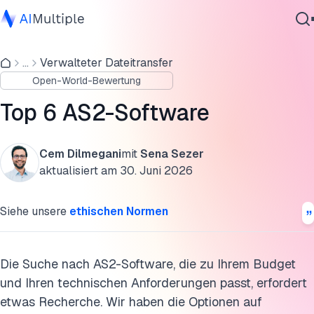
Was sind unsere Kriterien für die Auswahl der besten As2-
Software?
...
Verwalteter Dateitransfer
Agentische KI
Open-World-Bewertung
Cybersicherheit
FAQs
Daten
Top 6 AS2-Software
Weiterführende Literatur
Unternehmenssoftware
Dienstleistungen
Diese Forschung zitieren
Cem Dilmegani
mit
Sena Sezer
aktualisiert am
30. Juni 2026
Kontaktieren
Siehe unsere
ethischen Normen
Die Suche nach AS2-Software, die zu Ihrem Budget
und Ihren technischen Anforderungen passt, erfordert
etwas Recherche. Wir haben die Optionen auf