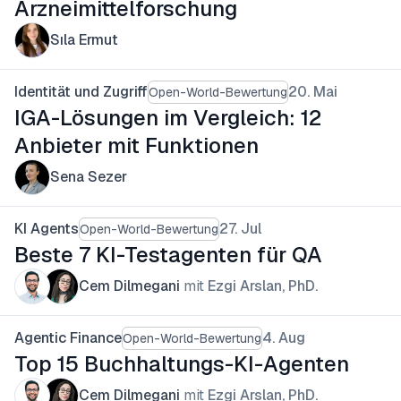
Arzneimittelforschung
Sıla Ermut
Identität und Zugriff
20. Mai
Open-World-Bewertung
IGA-Lösungen im Vergleich: 12
Anbieter mit Funktionen
Sena Sezer
KI Agents
27. Jul
Open-World-Bewertung
Beste 7 KI-Testagenten für QA
Cem Dilmegani
mit
Ezgi Arslan, PhD.
Agentic Finance
4. Aug
Open-World-Bewertung
Top 15 Buchhaltungs-KI-Agenten
Cem Dilmegani
mit
Ezgi Arslan, PhD.