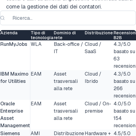
come la gestione dei dati dei contatori.
Azienda
Tipo di
Dominio di
Distribuzione
Recension
tecnologia
rete
B2B
RunMyJobs
WLA
Back-office /
Cloud /
4.3/5.0
IT
SaaS
basato su
63
recension
IBM Maximo
EAM
Asset
Cloud /
4.3/5.0
for Utilities
trasversali
Ibrido
basato su
alla rete
266
recension
Oracle
EAM
Asset
Cloud / On-
4.0/5.0
Enterprise
trasversali
premise
basato su
Asset
alla rete
154
Management
recension
Siemens
AMI
Distribuzione
Hardware +
4.5/5.0