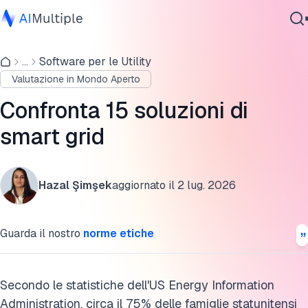
Le migliori 15 soluzioni e software per smart grid
...
Software per le Utility
IA Agente
Soluzioni complementari per smart grid
Valutazione in Mondo Aperto
Sicurezza Informatica
Fornitori di infrastrutture di misurazione avanzate
Dati
Confronta 15 soluzioni di
Software Aziendale
Energy-as-a-Service (EaaS)
smart grid
Servizi
Tipi di soluzioni e tecnologie per smart grid
Hazal Şimşek
aggiornato il
2 lug. 2026
Processo di selezione per le smart grid
Contattaci
FAQ
Guarda il nostro
norme etiche
Ulteriori letture
Cita questa ricerca
Secondo le statistiche dell'US Energy Information
Administration, circa il 75% delle famiglie statunitensi