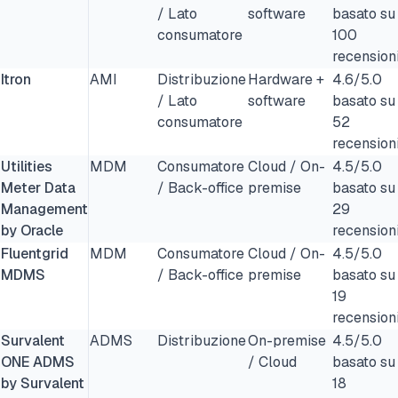
/ Lato
software
basato su
consumatore
100
recension
Itron
AMI
Distribuzione
Hardware +
4.6/5.0
/ Lato
software
basato su
consumatore
52
recension
Utilities
MDM
Consumatore
Cloud / On-
4.5/5.0
Meter Data
/ Back-office
premise
basato su
Management
29
by Oracle
recension
Fluentgrid
MDM
Consumatore
Cloud / On-
4.5/5.0
MDMS
/ Back-office
premise
basato su
19
recension
Survalent
ADMS
Distribuzione
On-premise
4.5/5.0
ONE ADMS
/ Cloud
basato su
by Survalent
18