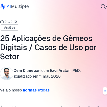
Aplicações de gêmeos digitais
...
IoT
IA Agêntica
Cadeia de suprimentos
Análise
Segurança cibernética
Construção
Dados
25 Aplicações de Gêmeos
Software Empresarial
Saúde
Digitais / Casos de Uso por
Serviços
Setor
Manufatura
Aeroespacial
Cem Dilmegani
com
Ezgi Arslan, PhD.
Contate-nos
Automotivo
atualizado em
11 mai. 2026
Varejo
Veja o nosso
normas éticas
Arquitetura