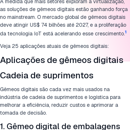
Energia e serviços públicos
À medida que mais setores exploram a virtualização,
as soluções de gêmeos digitais estão ganhando força
Defesa
no mainstream. O mercado global de gêmeos digitais
deve atingir US$ 74 bilhões até 2027, e a proliferação
O que é um gêmeo digital?
1
da tecnologia IoT está acelerando esse crescimento.
Por que os gêmeos digitais são importantes agora?
Veja 25 aplicações atuais de gêmeos digitais:
Como funciona um gêmeo digital?
Aplicações de gêmeos digitais
Quais são os benefícios dos gêmeos digitais?
Cadeia de suprimentos
Dados em tempo real e IA em gêmeos digitais
Gêmeos digitais são cada vez mais usados na
Quais são as principais ferramentas de gêmeo digital?
indústria de cadeia de suprimentos e logística para
Conclusão
melhorar a eficiência, reduzir custos e aprimorar a
tomada de decisão.
Perguntas frequentes
1. Gêmeo digital de embalagens
Cite esta pesquisa