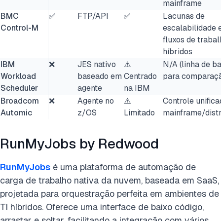
mainframe
BMC
✅
FTP/API
✅
Lacunas de
Control-M
escalabilidade
fluxos de traba
híbridos
IBM
❌
JES nativo
⚠️
N/A (linha de b
Workload
baseado em
Centrado
para comparaç
Scheduler
agente
na IBM
Broadcom
❌
Agente no
⚠️
Controle unific
Automic
z/OS
Limitado
mainframe/distr
RunMyJobs by Redwood
RunMyJobs
é uma plataforma de automação de
carga de trabalho nativa da nuvem, baseada em SaaS,
projetada para orquestração perfeita em ambientes de
TI híbridos. Oferece uma interface de baixo código,
arrastar e soltar, facilitando a integração com vários