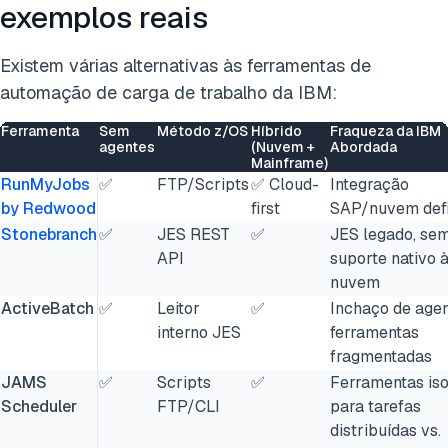
exemplos reais
Existem várias alternativas às ferramentas de
automação de carga de trabalho da IBM:
Ferramenta
Sem
Método z/OS
Híbrido
Fraqueza da IBM
agentes
(Nuvem +
Abordada
Mainframe)
RunMyJobs
✅
FTP/Scripts
✅ Cloud-
Integração
by Redwood
first
SAP/nuvem defi
Stonebranch
✅
JES REST
✅
JES legado, se
API
suporte nativo 
nuvem
ActiveBatch
✅
Leitor
✅
Inchaço de agen
interno JES
ferramentas
fragmentadas
JAMS
✅
Scripts
✅
Ferramentas is
Scheduler
FTP/CLI
para tarefas
distribuídas vs.