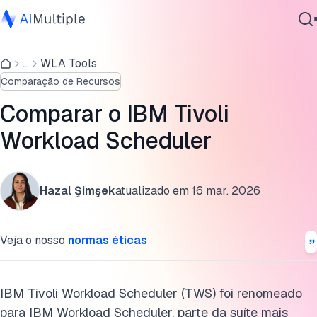
Visão geral do IBM Tivoli Workload Scheduler
...
WLA Tools
IA Agêntica
Recursos
Comparação de Recursos
Segurança cibernética
Alternativas ao IBM Tivoli com exemplos reais
Dados
Comparar o IBM Tivoli
Software Empresarial
Leitura adicional
Workload Scheduler
Serviços
Cite esta pesquisa
Hazal Şimşek
atualizado em
16 mar. 2026
Contate-nos
Veja o nosso
normas éticas
IBM Tivoli Workload Scheduler (TWS) foi renomeado
para IBM Workload Scheduler, parte da suíte mais