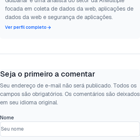
Gülbahar é uma analista do setor da AIMultiple
  note   = {AIMultiple. Acessado em 5 Maio 2026}

focada em coleta de dados da web, aplicações de
}
dados da web e segurança de aplicações.
Ver perfil completo
Seja o primeiro a comentar
Seu endereço de e-mail não será publicado. Todos os
campos são obrigatórios. Os comentários são deixados
em seu idioma original.
Nome