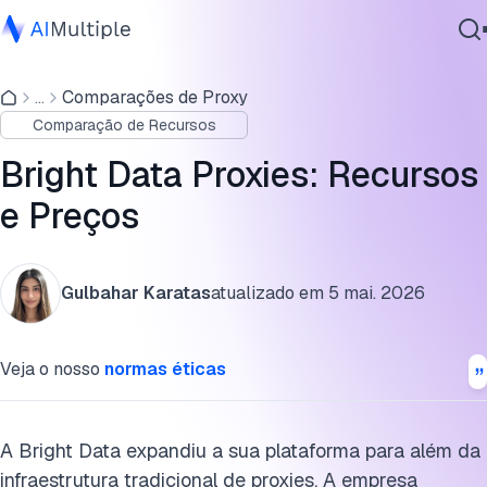
Infraestrutura de acesso web com IA da Bright Data (Web
MCP)
...
Comparações de Proxy
IA Agêntica
Comparação de Recursos
Segurança cibernética
Rede de proxies da Bright Data
Dados
Bright Data Proxies: Recursos
Proxy residencial
Software Empresarial
e Preços
Serviços
Proxy de datacenter
Proxy móvel
Gulbahar Karatas
atualizado em
5 mai. 2026
Proxy residencial estático (Proxies ISP)
Contate-nos
Veja o nosso
normas éticas
Detalhes de preços
Histórias de clientes e estudos de caso
A Bright Data expandiu a sua plataforma para além da
Cite esta pesquisa
infraestrutura tradicional de proxies. A empresa