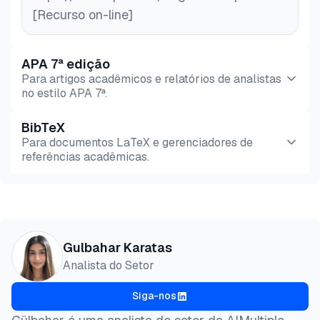
[Recurso on-line]
APA 7ª edição
Para artigos acadêmicos e relatórios de analistas
no estilo APA 7ª.
BibTeX
Pré-
HTML
Copiar
Para documentos LaTeX e gerenciadores de
visualização
referências acadêmicas.
Pré-
HTML
Copiar
visualização
@misc{karatas2026,

Gulbahar Karatas
  author = {Karatas, Gulbahar},

Analista do Setor
  title  = {{Bright Data Proxies: Recursos e Preços
  year   = {2026},

Siga-nos
  month  = may,

  howpublished    = {\url{https://aimultiple.com/br