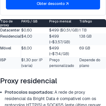
Obter desconto
Tipo de
PAYG / GB
Preço mensal
Tráfego
proxy
Datacenter
$0,60
$499 ($0,51/GB)
1 TB
Residencial
$4,00
$499
138 GB
(~$3,57/GB)
Móvel
$8,00
$499
69 GB
(~$7,14/GB)
ISP
$1,30 por IP
Preço
Depende do
(varia)
personalizado
plano
Proxy residencial
Protocolos suportados:
A rede de proxy
residencial da Bright Data é compatível com os
protocolos HTTP(S) e SOCKS5 (este último requer