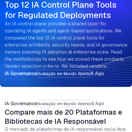
Top 12 IA Control Plane Tools
for Regulated Deployments
An IA control plane provides a shared layer for
operating IA agents and agent-based applications. We
compared the top 12 IA control plane tools for
enterprise architects, security teams, and IA governance
owners planning IA adoption at enterprise scale. Read
the methodology to see how we scored these products.
Vendor selection criteria: We included vendors…
IA Governance
6 Ago
Avaliação em Mundo Aberto
IA Governance
4 Ago
Avaliação em Mundo Aberto
Compare mais de 20 Plataformas e
Bibliotecas de IA Responsável
O mercado de plataformas de IA responsável inclui dois