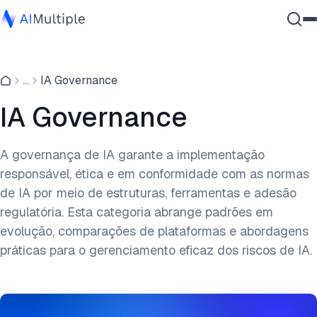
IA Agêntica
...
IA Governance
Segurança cibernética
Dados
IA Governance
Software Empresarial
Serviços
A governança de IA garante a implementação
responsável, ética e em conformidade com as normas
de IA por meio de estruturas, ferramentas e adesão
Contate-nos
regulatória. Esta categoria abrange padrões em
evolução, comparações de plataformas e abordagens
práticas para o gerenciamento eficaz dos riscos de IA.