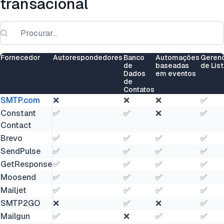
transacional
Fornecedor
Autorespondedores
Banco
Automações
Geren
de
baseadas
de Lis
Dados
em eventos
de
Contatos
SMTP.com
❌
❌
❌
✅
Constant
✅
✅
❌
✅
Contact
Brevo
✅
✅
✅
✅
SendPulse
✅
✅
✅
✅
GetResponse
✅
✅
✅
✅
Moosend
✅
✅
✅
✅
Mailjet
✅
✅
✅
✅
SMTP2GO
❌
✅
❌
✅
Mailgun
✅
❌
✅
✅