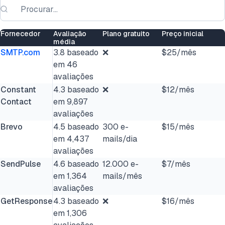
Fornecedor
Avaliação
Plano gratuito
Preço inicial
média
SMTP.com
3.8 baseado
❌
$25/mês
em 46
avaliações
Constant
4.3 baseado
❌
$12/mês
Contact
em 9,897
avaliações
Brevo
4.5 baseado
300 e-
$15/mês
em 4,437
mails/dia
avaliações
SendPulse
4.6 baseado
12.000 e-
$7/mês
em 1,364
mails/mês
avaliações
GetResponse
4.3 baseado
❌
$16/mês
em 1,306