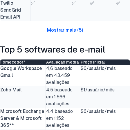
Twilio
✅
✅
✅
✅
SendGrid
Email API
Mostrar mais
(
5
)
Top 5 softwares de e-mail
Fornecedor*
Avaliação média
Preço inicial
Google Workspace
4,6 baseado
$6/usuário/mês
Gmail
em 43.459
avaliações
Zoho Mail
4.5 baseado
$1/usuário/mês
em 1,566
avaliações
Microsoft Exchange
4.4 baseado
$6/usuário/mês
Server & Microsoft
em 1,152
365**
avaliações