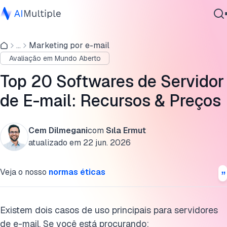
Top 15 provedores de e-mail transacional
...
Marketing por e-mail
IA Agêntica
Recursos diferenciadores dos provedores de e-mail
Avaliação em Mundo Aberto
Segurança cibernética
transacional
Dados
Top 20 Softwares de Servidor
Top 5 softwares de e-mail
Software Empresarial
de E-mail: Recursos & Preços
Serviços
Comparar software de e-mail: Implantação, foco &
recursos
Cem Dilmegani
com
Sıla Ermut
O que é um servidor de e-mail?
atualizado em
22 jun. 2026
Contate-nos
Processos de servidor de e-mail
Veja o nosso
normas éticas
Categorias de soluções de servidor de e-mail
De e-mails transacionais para automação de e-mail
Existem dois casos de uso principais para servidores
impulsionada por IA
de e-mail. Se você está procurando: