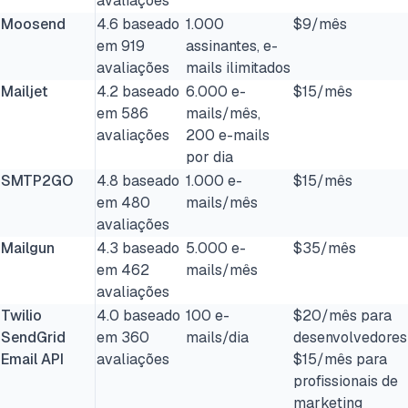
avaliações
Moosend
4.6 baseado
1.000
$9/mês
em 919
assinantes, e-
avaliações
mails ilimitados
Mailjet
4.2 baseado
6.000 e-
$15/mês
em 586
mails/mês,
avaliações
200 e-mails
por dia
SMTP2GO
4.8 baseado
1.000 e-
$15/mês
em 480
mails/mês
avaliações
Mailgun
4.3 baseado
5.000 e-
$35/mês
em 462
mails/mês
avaliações
Twilio
4.0 baseado
100 e-
$20/mês para
SendGrid
em 360
mails/dia
desenvolvedores
Email API
avaliações
$15/mês para
profissionais de
marketing