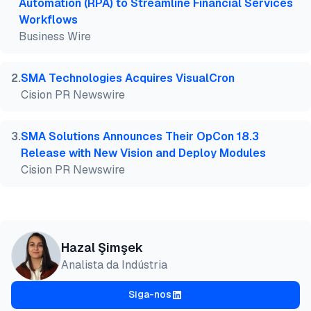
Automation (RPA) to Streamline Financial Services
  month  = jul,

Workflows
  howpublished    = {\url{https://aimultiple.com/op
Business Wire
  note   = {AIMultiple. Acessado em 28 Julho 2026}

}
2
.
SMA Technologies Acquires VisualCron
Cision PR Newswire
3
.
SMA Solutions Announces Their OpCon 18.3
Release with New Vision and Deploy Modules
Cision PR Newswire
Hazal Şimşek
Analista da Indústria
Siga-nos