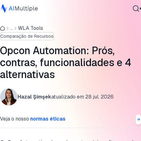
Análise do software de automação OpCon
...
WLA Tools
IA Agêntica
O que é Opcon Automation?
Comparação de Recursos
Segurança cibernética
Alternativas ao Opcon Automation
Dados
Opcon Automation: Prós,
Software Empresarial
Últimas notícias sobre a SMA Technology
contras, funcionalidades e 4
Serviços
alternativas
Leitura adicional
Cite esta pesquisa
Contate-nos
Hazal Şimşek
atualizado em
28 jul. 2026
Veja o nosso
normas éticas