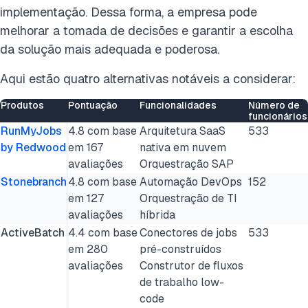
implementação. Dessa forma, a empresa pode
melhorar a tomada de decisões e garantir a escolha
da solução mais adequada e poderosa.
Aqui estão quatro alternativas notáveis a considerar:
Produtos
Pontuação
Funcionalidades
Número de
funcionários
RunMyJobs
4.8 com base
Arquitetura SaaS
533
by Redwood
em 167
nativa em nuvem
avaliações
Orquestração SAP
Stonebranch
4.8 com base
Automação DevOps
152
em 127
Orquestração de TI
avaliações
híbrida
ActiveBatch
4.4 com base
Conectores de jobs
533
em 280
pré-construídos
avaliações
Construtor de fluxos
de trabalho low-
code