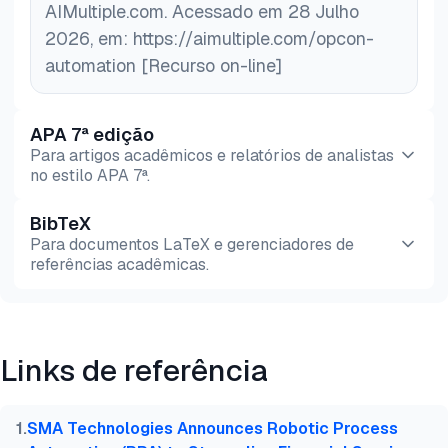
AIMultiple.com. Acessado em 28 Julho
2026, em: https://aimultiple.com/opcon-
automation [Recurso on-line]
APA 7ª edição
Para artigos acadêmicos e relatórios de analistas
no estilo APA 7ª.
BibTeX
Pré-
HTML
Copiar
Para documentos LaTeX e gerenciadores de
visualização
referências acadêmicas.
Pré-
HTML
Copiar
visualização
Links de referência
@misc{simsek2026,

  author = {Şimşek, Hazal},

  title  = {{Opcon Automation: Prós, contras, func
1
.
SMA Technologies Announces Robotic Process
  year   = {2026},
