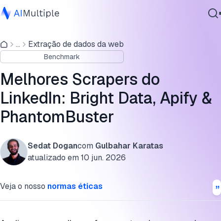
Apify vs. Bright Data: Comparação de API de scraper do
LinkedIn de 2026
...
Extração de dados da web
IA Agêntica
Benchmark
Segurança cibernética
Resultados do benchmark de scraping do LinkedIn
Dados
Melhores Scrapers do
Extraindo e-mails verificados: ferramentas e métodos de
Software Empresarial
LinkedIn: Bright Data, Apify &
scraper de e-mail do LinkedIn
Serviços
PhantomBuster
Cite este benchmark
Sedat Dogan
com
Gulbahar Karatas
Contate-nos
atualizado em
10 jun. 2026
Veja o nosso
normas éticas