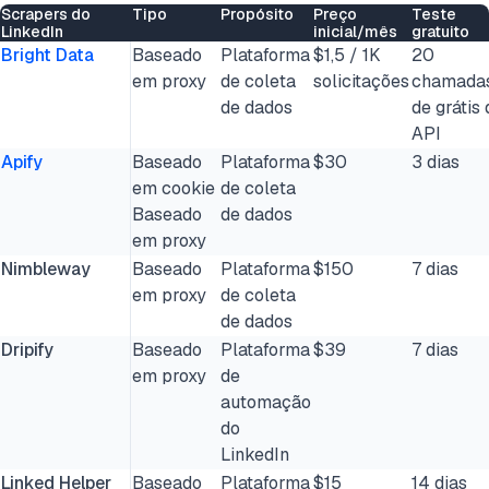
Scrapers do
Tipo
Propósito
Preço
Teste
LinkedIn
inicial/mês
gratuito
Bright Data
Baseado
Plataforma
$1,5 / 1K
20
em proxy
de coleta
solicitações
chamada
de dados
de grátis 
API
Apify
Baseado
Plataforma
$30
3 dias
em cookie
de coleta
Baseado
de dados
em proxy
Nimbleway
Baseado
Plataforma
$150
7 dias
em proxy
de coleta
de dados
Dripify
Baseado
Plataforma
$39
7 dias
em proxy
de
automação
do
LinkedIn
Linked Helper
Baseado
Plataforma
$15
14 dias