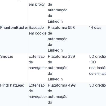
em proxy
de
automação
do
LinkedIn
PhantomBuster
Baseado
Plataforma
69€
14 dias
em cookie
de
automação
do
LinkedIn
Snov.io
Extensão
Plataforma
$39
50 crédit
de
de
100
navegador
automação
destinatá
do
de e-mail
LinkedIn
FindThatLead
Extensão
Plataforma
49€
50 crédit
de
de
navegador
automação
do