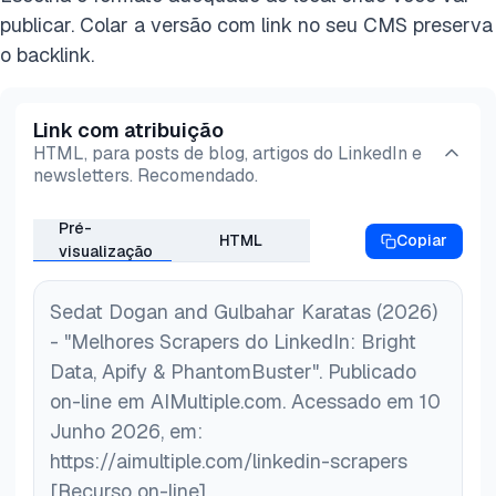
publicar. Colar a versão com link no seu CMS preserva
o backlink.
Link com atribuição
HTML, para posts de blog, artigos do LinkedIn e
newsletters. Recomendado.
Pré-
HTML
Copiar
visualização
Sedat Dogan and Gulbahar Karatas (2026)
- "Melhores Scrapers do LinkedIn: Bright
Data, Apify & PhantomBuster". Publicado
on-line em AIMultiple.com. Acessado em 10
Junho 2026, em:
https://aimultiple.com/linkedin-scrapers
[Recurso on-line]