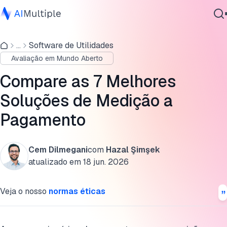
Soluções de medição a pagamento analisadas
...
Software de Utilidades
IA Agêntica
Benefícios da implementação de soluções de medição a
Avaliação em Mundo Aberto
Segurança cibernética
pagamento
Dados
Compare as 7 Melhores
Selecionando a solução de medição a pagamento certa
Software Empresarial
Soluções de Medição a
para o seu negócio
Serviços
Pagamento
Leitura adicional
Cite esta pesquisa
Cem Dilmegani
com
Hazal Şimşek
Contate-nos
atualizado em
18 jun. 2026
Veja o nosso
normas éticas