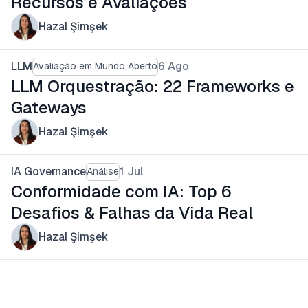
Recursos e Avaliações
Hazal Şimşek
LLM
6 Ago
Avaliação em Mundo Aberto
LLM Orquestração: 22 Frameworks e
Gateways
Hazal Şimşek
IA Governance
1 Jul
Análise
Conformidade com IA: Top 6
Desafios & Falhas da Vida Real
Hazal Şimşek