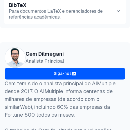
BibTeX
Pré-
HTML
Copiar
Para documentos LaTeX e gerenciadores de
visualização
referências acadêmicas.
Pré-
HTML
Copiar
visualização
@misc{dilmegani2026,

Cem Dilmegani
  author = {Dilmegani, Cem and Şimşek, Hazal},

Analista Principal
  title  = {{Compare as 7 Melhores Soluções de Medi
  year   = {2026},

Siga-nos
  month  = jun,

  howpublished    = {\url{https://aimultiple.com/me
Cem tem sido o analista principal do AIMultiple
  note   = {AIMultiple. Acessado em 18 Junho 2026}

desde 2017. O AIMultiple informa centenas de
}
milhares de empresas (de acordo com o
similarWeb), incluindo 60% das empresas da
Fortune 500 todos os meses.