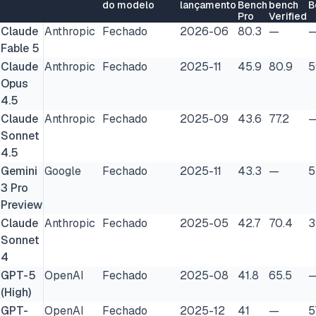
do modelo
lançamento
Bench
bench
B
Pro
Verified
Claude
Anthropic
Fechado
2026-06
80.3
—
Fable 5
Claude
Anthropic
Fechado
2025-11
45.9
80.9
5
Opus
4.5
Claude
Anthropic
Fechado
2025-09
43.6
77.2
Sonnet
4.5
Gemini
Google
Fechado
2025-11
43.3
—
5
3 Pro
Preview
Claude
Anthropic
Fechado
2025-05
42.7
70.4
3
Sonnet
4
GPT-5
OpenAI
Fechado
2025-08
41.8
65.5
(High)
GPT-
OpenAI
Fechado
2025-12
41
—
5