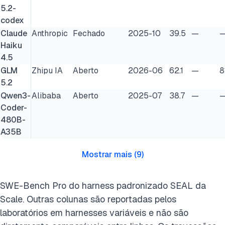
5.2-
codex
Claude
Anthropic
Fechado
2025-10
39.5
—
Haiku
4.5
GLM
Zhipu IA
Aberto
2026-06
62.1
—
8
5.2
Qwen3-
Alibaba
Aberto
2025-07
38.7
—
Coder-
480B-
A35B
Mostrar mais
(
9
)
SWE-Bench Pro do harness padronizado SEAL da
Scale. Outras colunas são reportadas pelos
laboratórios em harnesses variáveis e não são