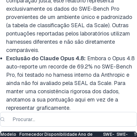
comparação justa, este relatório representa
exclusivamente os dados do SWE-Bench Pro
provenientes de um ambiente único e padronizado
(a tabela de classificação SEAL da Scale). Outras
pontuações reportadas pelos laboratórios utilizam
harnesses diferentes e não são diretamente
comparáveis.
Exclusão do Claude Opus 4.8:
Embora o Opus 4.8
auto-reporte um recorde de 69.2% no SWE-Bench
Pro, foi testado no harness interno da Anthropic e
ainda não foi avaliado pela SEAL da Scale. Para
manter uma consistência rigorosa dos dados,
anotamos a sua pontuação aqui em vez de a
representar graficamente.
Modelo
Fornecedor
Disponibilidade
Ano de
SWE-
SWE-
T