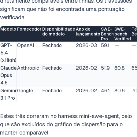
diretamente comparáveis entre linhas. Os travessões
significam que não foi encontrada uma pontuação
verificada.
Modelo
Fornecedor
Disponibilidade
Ano de
SWE-
SWE-
Te
do modelo
lançamento
Bench
bench
Be
Pro
Verified
GPT-
OpenAI
Fechado
2026-03
59.1
—
—
5.4
(xHigh)
Claude
Anthropic
Fechado
2026-02
51.9
80.8
65
Opus
4.6
Gemini
Google
Fechado
2026-02
46.1
80.6
70
3.1 Pro
Estes três correram no harness mini-swe-agent, pelo
que são excluídos do gráfico de dispersão para o
manter comparável.