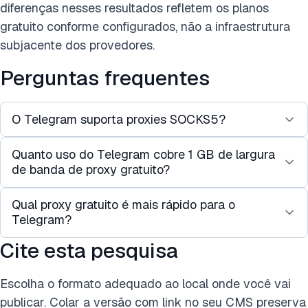
diferenças nesses resultados refletem os planos
gratuito conforme configurados, não a infraestrutura
subjacente dos provedores.
Perguntas frequentes
O Telegram suporta proxies SOCKS5?
Quanto uso do Telegram cobre 1 GB de largura
Sim. A documentação do Telegram inclui links de
de banda de proxy gratuito?
proxy SOCKS5 e mostra os parâmetros SOCKS5
como servidor, porta e nome de usuário e senha
Qual proxy gratuito é mais rápido para o
Para mensagens de texto, praticamente ilimitado,
opcionais.
Telegram?
um percurso de ida e volta de uma mensagem é
da ordem de um kilobyte. Para mídia, muito
Cite esta pesquisa
Em nossos testes, o plano gratuito da Bright Data
menos: cerca de 3.000 fotos comprimidas, ou
teve o maior throughput e a menor latência de
aproximadamente uma hora de vídeo. Desative
Escolha o formato adequado ao local onde você vai
conexão, enquanto a Oxylabs teve a menor
Ajustes → Dados e Armazenamento → Download
publicar. Colar a versão com link no seu CMS preserva