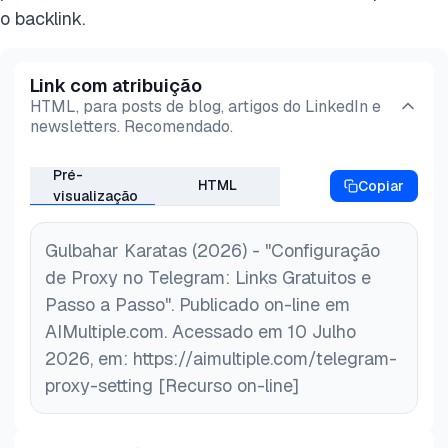
latência por mensagem.
automático de mídia antes de se conectar por
o backlink.
meio de um proxy gratuito medido.
Link com atribuição
HTML, para posts de blog, artigos do LinkedIn e
newsletters. Recomendado.
Pré-
HTML
Copiar
visualização
Gulbahar Karatas (2026) - "Configuração
de Proxy no Telegram: Links Gratuitos e
Passo a Passo". Publicado on-line em
AIMultiple.com. Acessado em 10 Julho
2026, em: https://aimultiple.com/telegram-
proxy-setting [Recurso on-line]