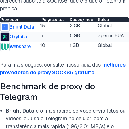
oferecem suporte a SOCKS5, que é o que o Telegram
precisa.
Provedor
IPs gratuitos
Dados/mês
Saída
15
2 GB
Global
Bright Data
5
5 GB
apenas EUA
Oxylabs
10
1 GB
Global
Webshare
Para mais opções, consulte nosso guia dos
melhores
provedores de proxy SOCKS5 gratuito
.
Benchmark de proxy do
Telegram
Bright Data
é o mais rápido se você envia fotos ou
vídeos, ou usa o Telegram no celular, com a
transferência mais rápida (1.96/2.01 MB/s) e o