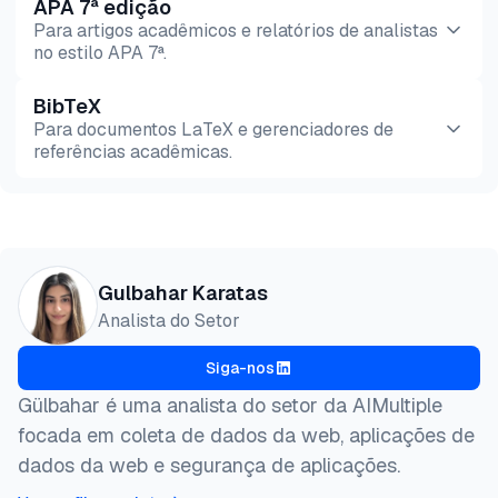
APA 7ª edição
Para artigos acadêmicos e relatórios de analistas
no estilo APA 7ª.
BibTeX
Pré-
HTML
Copiar
Para documentos LaTeX e gerenciadores de
visualização
referências acadêmicas.
Pré-
HTML
Copiar
visualização
@misc{karatas2026,

Gulbahar Karatas
  author = {Karatas, Gulbahar},

Analista do Setor
  title  = {{Configuração de Proxy no Telegram: Li
  year   = {2026},

Siga-nos
  month  = jul,

  howpublished    = {\url{https://aimultiple.com/te
Gülbahar é uma analista do setor da AIMultiple
  note   = {AIMultiple. Acessado em 10 Julho 2026}

focada em coleta de dados da web, aplicações de
}
dados da web e segurança de aplicações.