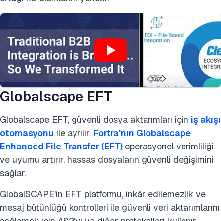
Globalscape EFT
Globalscape EFT, güvenli dosya aktarımları için
iş akışı
otomasyonu
ile ayrılır.
Fortra'nın Globalscape
Enhanced File Transfer (EFT)
operasyonel verimliliği
ve uyumu artırır, hassas dosyaların güvenli değişimini
sağlar.
GlobalSCAPE'in EFT platformu, inkâr edilemezlik ve
mesaj bütünlüğü kontrolleri ile güvenli veri aktarımlarını
sağlamak için AS2'yi ve diğer protokolleri kullanır.