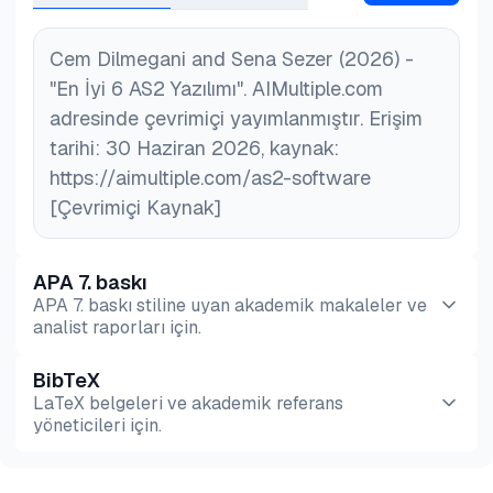
Cem Dilmegani and Sena Sezer (2026) -
"En İyi 6 AS2 Yazılımı". AIMultiple.com
adresinde çevrimiçi yayımlanmıştır. Erişim
tarihi: 30 Haziran 2026, kaynak:
https://aimultiple.com/as2-software
[Çevrimiçi Kaynak]
APA 7. baskı
APA 7. baskı stiline uyan akademik makaleler ve
analist raporları için.
BibTeX
Önizleme
HTML
Kopyala
LaTeX belgeleri ve akademik referans
yöneticileri için.
Önizleme
HTML
Kopyala