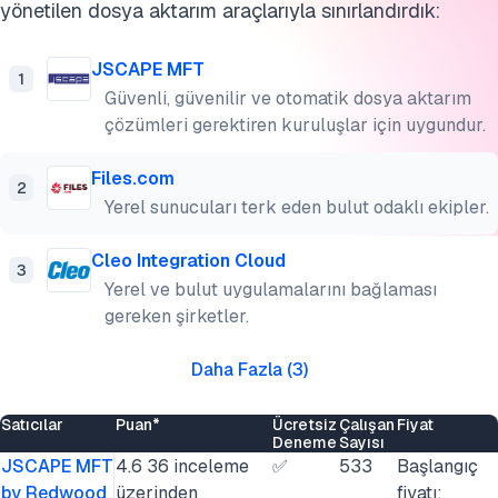
yönetilen dosya aktarım araçlarıyla sınırlandırdık:
JSCAPE MFT
1
Güvenli, güvenilir ve otomatik dosya aktarım
çözümleri gerektiren kuruluşlar için uygundur.
Files.com
2
Yerel sunucuları terk eden bulut odaklı ekipler.
Cleo Integration Cloud
3
Yerel ve bulut uygulamalarını bağlaması
gereken şirketler.
Daha Fazla
(
3
)
Satıcılar
Puan*
Ücretsiz
Çalışan
Fiyat
Deneme
Sayısı
JSCAPE MFT
4.6 36 inceleme
✅
533
Başlangıç
by Redwood
üzerinden
fiyatı: