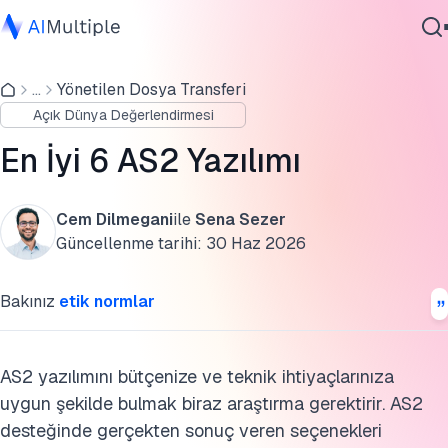
En iyi As2 Yazılımını seçmek için kriterlerimiz nelerdir?
...
Yönetilen Dosya Transferi
Ajanik Yapay Zeka
SSS'ler
Açık Dünya Değerlendirmesi
Siber güvenlik
Daha Fazla Okuma
Veri
En İyi 6 AS2 Yazılımı
Kurumsal Yazılım
Bu araştırmayı kaynak gösterin
Hizmetler
Cem Dilmegani
ile
Sena Sezer
Güncellenme tarihi:
30 Haz 2026
Bize Ulaşın
Bakınız
etik normlar
AS2 yazılımını bütçenize ve teknik ihtiyaçlarınıza
uygun şekilde bulmak biraz araştırma gerektirir. AS2
desteğinde gerçekten sonuç veren seçenekleri