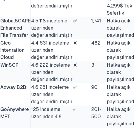
değerlendirilmiştir
4.299$ Tek
Seferlik
GlobalSCAPE
4.5 118 inceleme
✅
1,741
Halka açık
Enhanced
üzerinden
olarak
File Transfer
değerlendirilmiştir
paylaşılmad
Cleo
4.4 631 inceleme
❌
482
Halka açık
Integration
üzerinden
olarak
Cloud
değerlendirilmiştir
paylaşılmad
WinSCP
4.6 222 inceleme
❌
3
Halka açık
üzerinden
olarak
değerlendirilmiştir
paylaşılmad
Axway B2Bi
4.6 281 inceleme
✅
90
Halka açık
üzerinden
olarak
değerlendirilmiştir
paylaşılmad
GoAnywhere
125 inceleme
✅
201-
Halka açık
MFT
üzerinden 4.8
500
olarak
paylaşılmad