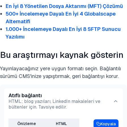
görseller ve ikili dosyalar dahil olmak üzere çeşitli
En İyi 8 Yönetilen Dosya Aktarımı (MFT) Çözümü
diğer formatların değişimi için kullanılır. Dosya
500+ İncelemeye Dayalı En İyi 4 Globalscape
güvenliğini şifreleme yoluyla sağlar ve dijital
Alternatifi
imzalar aracılığıyla kimliği doğrular. Ayrıca, alıcı
1.000+ İncelemeye Dayalı En İyi 8 SFTP Sunucu
tarafından verilen imzalı makbuzlar, yasal olarak
Yazılımı
geçerli inkâr edilemezlik kanıtı sağlar. Benzer
şekilde, OFTP2 protokolü, özellikle otomotiv
Bu araştırmayı kaynak gösterin
endüstrisinde güvenli veri değişimi için
tasarlanmıştır ve dosya sıkıştırma, şifreleme ve
Yayınlayacağınız yere uygun formatı seçin. Bağlantılı
dijital imzalar gibi özellikleri destekler.
sürümü CMS'inize yapıştırmak, geri bağlantıyı korur.
Atıflı bağlantı
HTML; blog yazıları, LinkedIn makaleleri ve
bültenler için. Tavsiye edilir.
Önizleme
HTML
Kopyala