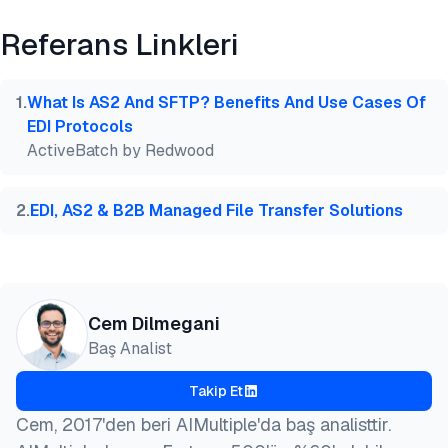
Referans Linkleri
@misc{dilmegani2026,

  author = {Dilmegani, Cem and Sezer, Sena},

  title  = {{En İyi 6 AS2 Yazılımı}},

1
.
What Is AS2 And SFTP? Benefits And Use Cases Of
  year   = {2026},

EDI Protocols
  month  = jun,

ActiveBatch by Redwood
  howpublished    = {\url{https://aimultiple.com/as
  note   = {AIMultiple. Erişim tarihi: 30 Haziran 2
}
2
.
EDI, AS2 & B2B Managed File Transfer Solutions
Cem Dilmegani
Baş Analist
Takip Et
Cem, 2017'den beri AIMultiple'da baş analisttir.