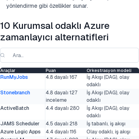
yönlendirme gibi özellikler sunar.
10 Kurumsal odaklı Azure
zamanlayıcı alternatifleri
Araçlar
Puan
Orkestrasyon modeli
RunMyJobs
4.8 dayalı 167
İş Akışı (DAG), olay
odaklı
Stonebranch
4.8 dayalı 127
İş Akışı (DAG), olay
inceleme
odaklı
ActiveBatch
4.4 dayalı 280
İş Akışı (DAG), olay
odaklı
JAMS Scheduler
4.5 dayalı 218
İş tabanlı, iş akışı
Azure Logic Apps
4.4 dayalı 116
Olay odaklı, iş akışı