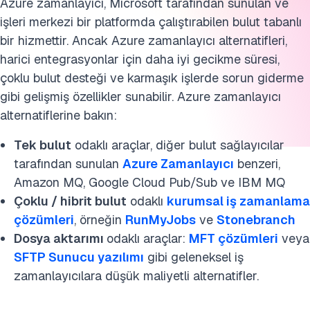
Azure zamanlayıcı, Microsoft tarafından sunulan ve
işleri merkezi bir platformda çalıştırabilen bulut tabanlı
bir hizmettir. Ancak Azure zamanlayıcı alternatifleri,
harici entegrasyonlar için daha iyi gecikme süresi,
çoklu bulut desteği ve karmaşık işlerde sorun giderme
gibi gelişmiş özellikler sunabilir. Azure zamanlayıcı
alternatiflerine bakın:
Tek bulut
odaklı araçlar, diğer bulut sağlayıcılar
tarafından sunulan
Azure Zamanlayıcı
benzeri,
Amazon MQ, Google Cloud Pub/Sub ve IBM MQ
Çoklu / hibrit bulut
odaklı
kurumsal iş zamanlama
çözümleri
, örneğin
RunMyJobs
ve
Stonebranch
Dosya aktarımı
odaklı araçlar:
MFT çözümleri
veya
SFTP Sunucu yazılımı
gibi geleneksel iş
zamanlayıcılara düşük maliyetli alternatifler.