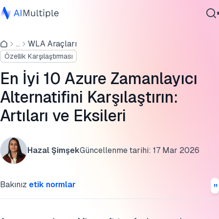
Azure Zamanlayıcı alternatifleri (bulut sağlayıcılarına göre)
...
WLA Araçları
Ajanik Yapay Zeka
10 Kurumsal odaklı Azure zamanlayıcı alternatifleri
Özellik Karşılaştırması
Siber güvenlik
Azure Zamanlayıcı / Logic Apps İncelemesi
Veri
En İyi 10 Azure Zamanlayıcı
Kurumsal Yazılım
En İyi 5 Azure zamanlayıcı alternatifi incelemesi
Alternatifini Karşılaştırın:
Hizmetler
Artıları ve Eksileri
Şeffaflık Beyanı
Daha Fazla Okuma
Bize Ulaşın
Hazal Şimşek
Güncellenme tarihi:
17 Mar 2026
Bu araştırmayı kaynak gösterin
Bakınız
etik normlar