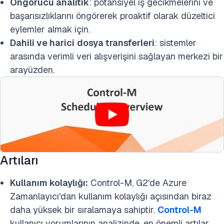
Öngörücü analitik
: potansiyel iş gecikmelerini ve
başarısızlıklarını öngörerek proaktif olarak düzeltici
eylemler almak için.
Dahili ve harici
dosya transferleri
: sistemler
arasında verimli veri alışverişini sağlayan merkezi bir
arayüzden.
Artıları
Kullanım kolaylığı:
Control-M, G2'de Azure
Zamanlayıcı'dan kullanım kolaylığı açısından biraz
daha yüksek bir sıralamaya sahiptir.
Control-M
kullanıcı yorumlarının analizinde, en önemli artılar