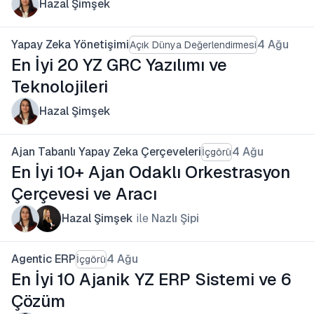
Hazal Şimşek
Yapay Zeka Yönetişimi
4 Ağu
Açık Dünya Değerlendirmesi
En İyi 20 YZ GRC Yazılımı ve
Teknolojileri
Hazal Şimşek
Ajan Tabanlı Yapay Zeka Çerçeveleri
4 Ağu
İçgörü
En İyi 10+ Ajan Odaklı Orkestrasyon
Çerçevesi ve Aracı
Hazal Şimşek
ile
Nazlı Şipi
Agentic ERP
4 Ağu
İçgörü
En İyi 10 Ajanik YZ ERP Sistemi ve 6
Çözüm