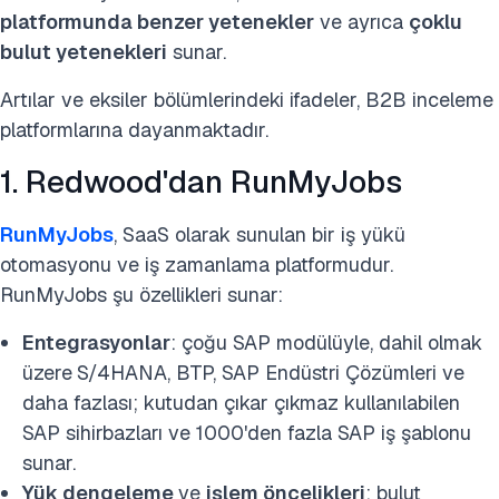
platformunda benzer yetenekler
ve ayrıca
çoklu
bulut yetenekleri
sunar.
Artılar ve eksiler bölümlerindeki ifadeler, B2B inceleme
platformlarına dayanmaktadır.
1. Redwood'dan RunMyJobs
RunMyJobs
, SaaS olarak sunulan bir iş yükü
otomasyonu ve iş zamanlama platformudur.
RunMyJobs şu özellikleri sunar:
Entegrasyonlar
: çoğu SAP modülüyle, dahil olmak
üzere
S/4HANA, BTP, SAP Endüstri Çözümleri ve
daha fazlası; kutudan çıkar çıkmaz kullanılabilen
SAP sihirbazları ve 1000'den fazla SAP iş şablonu
sunar.
Yük dengeleme
ve
işlem öncelikleri
: bulut