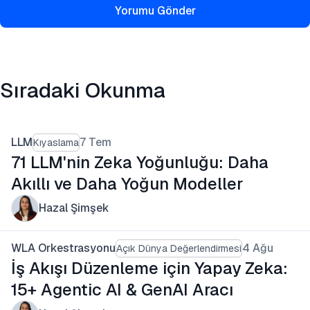
Yorumu Gönder
Sıradaki Okunma
LLM
7 Tem
Kıyaslama
71 LLM'nin Zeka Yoğunluğu: Daha
Akıllı ve Daha Yoğun Modeller
Hazal Şimşek
WLA Orkestrasyonu
4 Ağu
Açık Dünya Değerlendirmesi
İş Akışı Düzenleme için Yapay Zeka:
15+ Agentic AI & GenAI Aracı