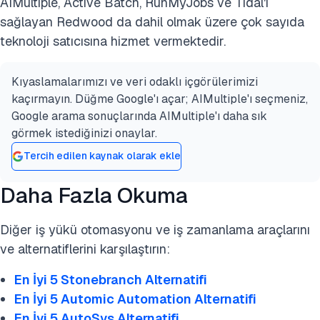
AIMultiple, Active Batch, RunMyJobs ve Tidal'ı
sağlayan Redwood da dahil olmak üzere çok sayıda
teknoloji satıcısına hizmet vermektedir.
Kıyaslamalarımızı ve veri odaklı içgörülerimizi
kaçırmayın. Düğme Google'ı açar; AIMultiple'ı seçmeniz,
Google arama sonuçlarında AIMultiple'ı daha sık
görmek istediğinizi onaylar.
Tercih edilen kaynak olarak ekle
Daha Fazla Okuma
Diğer iş yükü otomasyonu ve iş zamanlama araçlarını
ve alternatiflerini karşılaştırın:
En İyi 5 Stonebranch Alternatifi
En İyi 5 Automic Automation Alternatifi
En İyi 5 AutoSys Alternatifi