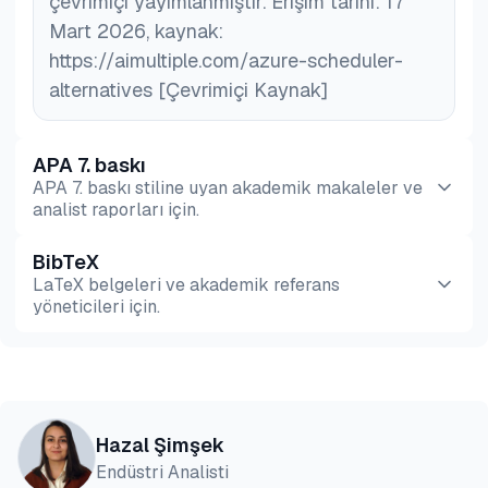
çevrimiçi yayımlanmıştır. Erişim tarihi: 17
Mart 2026, kaynak:
https://aimultiple.com/azure-scheduler-
alternatives [Çevrimiçi Kaynak]
APA 7. baskı
APA 7. baskı stiline uyan akademik makaleler ve
analist raporları için.
BibTeX
Önizleme
HTML
Kopyala
LaTeX belgeleri ve akademik referans
yöneticileri için.
Önizleme
HTML
Kopyala
@misc{simsek2026,

Hazal Şimşek
  author = {Şimşek, Hazal},

Endüstri Analisti
  title  = {{En İyi 10 Azure Zamanlayıcı Alternati