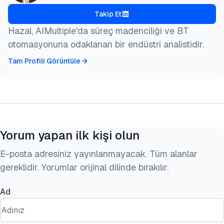
  year   = {2026},

Takip Et
  month  = mar,

  howpublished    = {\url{https://aimultiple.com/az
Hazal, AIMultiple'da süreç madenciliği ve BT
  note   = {AIMultiple. Erişim tarihi: 17 Mart 2026
otomasyonuna odaklanan bir endüstri analistidir.
}
Tam Profili Görüntüle
Yorum yapan ilk kişi olun
E-posta adresiniz yayınlanmayacak. Tüm alanlar
gereklidir. Yorumlar orijinal dilinde bırakılır.
Ad