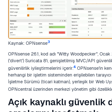
3
Kaynak: OPNsense
OPNsense 26.1, kod adı "Witty Woodpecker", Ocak 
('divert') Suricata 8'i, genişletilmiş MVC/API güvenli
4
güvenilirlik iyileştirmelerini içerir.
OPNsense'in kend
herhangi bir işletim sisteminden erişilebilen tarayıcı
İşletme Sürümü (ticari katman), yerleşik bir Web U
OPNcentral üzerinden merkezi yönetim gibi özellikle
Açık kaynaklı güvenlik 