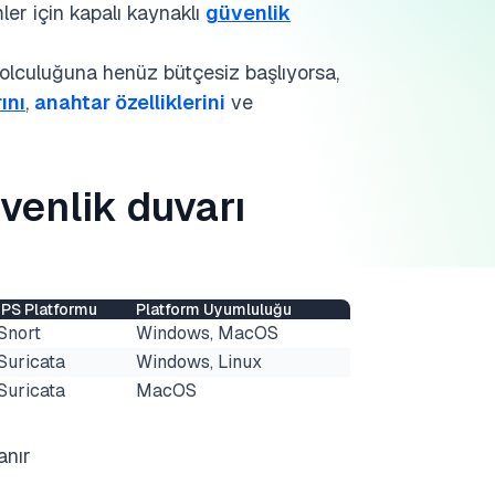
ler için kapalı kaynaklı
güvenlik
yolculuğuna henüz bütçesiz başlıyorsa,
ını
,
anahtar özelliklerini
ve
üvenlik duvarı
IPS Platformu
Platform Uyumluluğu
Snort
Windows, MacOS
Suricata
Windows, Linux
Suricata
MacOS
anır