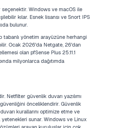
ir seçenektir. Windows ve macOS ile
ilebilir kılar. Esnek lisansı ve Snort IPS
kıda bulunur.
b tabanlı yönetim arayüzüne herhangi
lebilir. Ocak 2026'da Netgate, 26'dan
ellemesi olan pfSense Plus 25.11.1
pında milyonlarca dağıtımda
r. Netfilter güvenlik duvarı yazılımı
üvenliğini önceliklendirir. Güvenlik
k duvarı kurallarını optimize etme ve
a yetenekleri sunar. Windows ve Linux
özümleri arayan kuruluşlar için çok