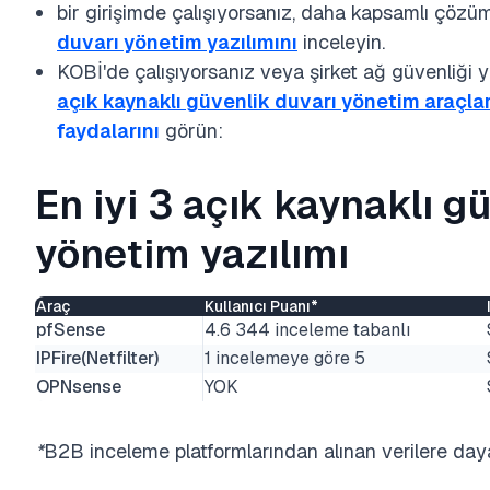
bir girişimde çalışıyorsanız, daha kapsamlı çözüm
duvarı yönetim yazılımını
inceleyin.
KOBİ'de çalışıyorsanız veya şirket ağ güvenliği 
açık kaynaklı güvenlik duvarı yönetim araçlar
faydalarını
görün:
En iyi 3 açık kaynaklı g
yönetim yazılımı
Araç
Kullanıcı Puanı*
pfSense
4.6 344 inceleme tabanlı
IPFire(Netfilter)
1 incelemeye göre 5
OPNsense
YOK
*
B2B inceleme platformlarından alınan verilere day