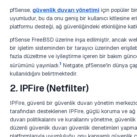
pfSense,
güvenlik duvarı yönetimi
için popüler b
uyumludur, bu da onu geniş bir kullanıcı kitlesine eriş
platformu desteği, ağ güvenliğindeki etkinliğine kat
pfSense FreeBSD üzerine inşa edilmiştir, ancak we
bir işletim sisteminden bir tarayıcı üzerinden erişi
fazla düzeltme ve iyileştirme içeren bir bakım günc
1
sürümünü yayınladı.
Netgate, pfSense'in dünya ça
kullanıldığını belirtmektedir.
2. IPFire (Netfilter)
IPFire, güvenli bir güvenlik duvarı yönetim merkezidi
tarafından desteklenen IPFire, güçlü koruma ve ağ g
duvarı politikalarını ve kurallarını yönetme, güvenli
düzenli güvenlik duvarı güvenlik denetimleri yapm
platformlarıyla uyumluluğu, onu kapsamlı güvenlik ç