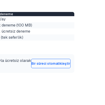
z deneme
t/ay
k deneme (100 MB)
k ücretsiz deneme
 (tek seferlik)
yla ücretsiz olarak
Bir süreci otomatikleştir
ı