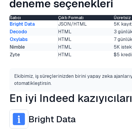
deneme seçenekleri
Satıcı
Çıktı Formatı
Ücretsi
Bright Data
JSON/HTML
5K kayı
Decodo
HTML
3 günlü
Oxylabs
HTML
7 günlü
Nimble
HTML
5K istek
Zyte
HTML
$5 kredi
Ekibimiz, iş süreçlerinizden birini yapay zeka ajanları
otomatikleştirsin.
En iyi Indeed kazıyıcılar
Bright Data