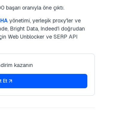
 başarı oranıyla öne çıktı.
CHA
yönetimi, yerleşik proxy'ler ve
inde, Bright Data, Indeed'i doğrudan
r için Web Unblocker ve SERP API
ndirim kazanın
t Et