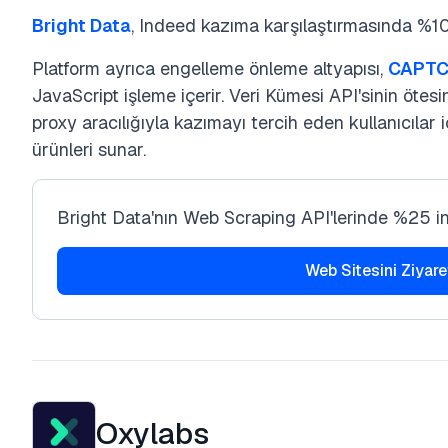
Bright Data
, Indeed kazıma karşılaştırmasında %100
Platform ayrıca engelleme önleme altyapısı,
CAPT
JavaScript işleme içerir. Veri Kümesi API'sinin ötes
proxy aracılığıyla kazımayı tercih eden kullanıcıla
ürünleri sunar.
Bright Data'nın Web Scraping API'lerinde %25 i
Web Sitesini Ziyare
Oxylabs