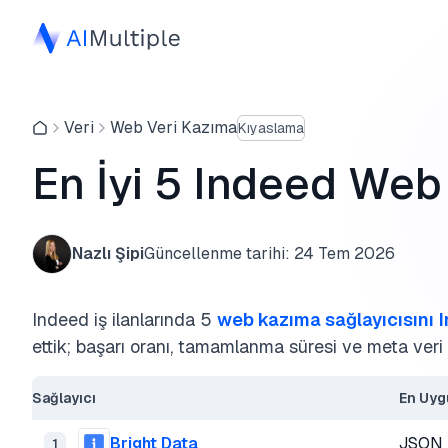
Veri
Web Veri Kazıma
Kıyaslama
En İyi 5 Indeed Web 
Nazlı Şipi
Güncellenme tarihi:
24 Tem 2026
Indeed iş ilanlarında 5
web kazıma sağlayıcısını
ettik; başarı oranı, tamamlanma süresi ve meta veri ç
Sağlayıcı
En Uyg
Bright Data
JSON m
1