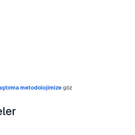
laştırma metodolojimize
göz
eler