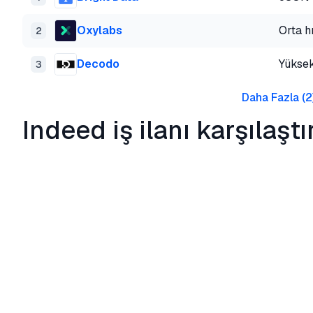
Oxylabs
Orta h
2
Decodo
Yüksek
3
Daha Fazla
(
2
Indeed iş ilanı karşılaşt