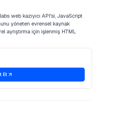
labs web kazıyıcı API'si, JavaScript
onunu yöneten evrensel kaynak
erel ayrıştırma için işlenmiş HTML
t Et