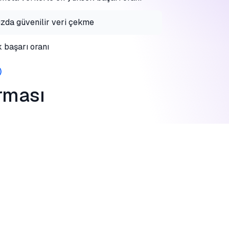
ızda güvenilir veri çekme
 başarı oranı
)
ırması