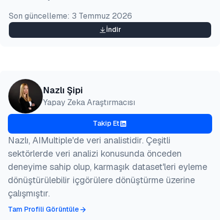
  month  = jul,

Son güncelleme:
3 Temmuz 2026
  howpublished    = {\url{https://aimultiple.com/re
  note   = {AIMultiple. Erişim tarihi: 24 Temmuz 20
İndir
}
Nazlı Şipi
Yapay Zeka Araştırmacısı
Takip Et
Nazlı, AIMultiple'de veri analistidir. Çeşitli
sektörlerde veri analizi konusunda önceden
deneyime sahip olup, karmaşık dataset'leri eyleme
dönüştürülebilir içgörülere dönüştürme üzerine
çalışmıştır.
Tam Profili Görüntüle