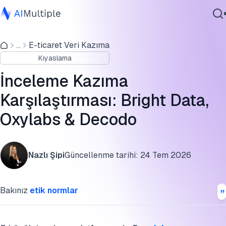
İnceleme kazıma karşılaştırması
...
E-ticaret Veri Kazıma
Ajanik Yapay Zeka
İnceleme kazıma sağlayıcılarının fiyatlandırması
Kıyaslama
Siber güvenlik
İnceleme kazıma sağlayıcılarının ücretsiz deneme sürümü
Veri
İnceleme Kazıma
Kurumsal Yazılım
İnceleme kazıma sağlayıcıları ve karşılaştırma sonuçları
Karşılaştırması: Bright Data,
Hizmetler
Oxylabs & Decodo
İnceleme kazıma karşılaştırma metodolojisi
SSS'ler
Bize Ulaşın
Nazlı Şipi
Güncellenme tarihi:
24 Tem 2026
Bu benchmarkı kaynak gösterin
Bakınız
etik normlar