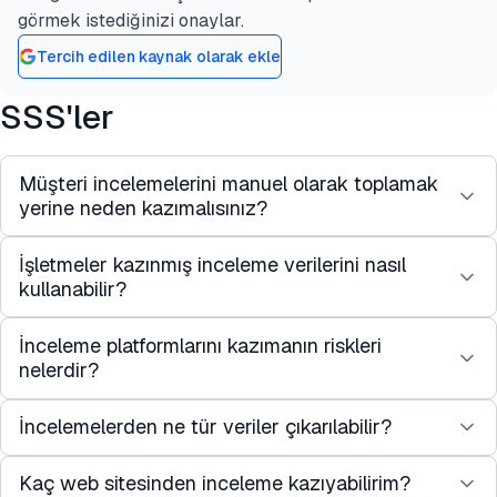
görmek istediğinizi onaylar.
Tercih edilen kaynak olarak ekle
SSS'ler
Müşteri incelemelerini manuel olarak toplamak
yerine neden kazımalısınız?
İşletmeler kazınmış inceleme verilerini nasıl
Manuel ürün inceleme kazıma yavaş ve eksiktir.
kullanabilir?
Otomatik araçlar
kullanarak müşteri
incelemelerini kazımak, dakikalar içinde yüzlerce
İnceleme platformlarını kazımanın riskleri
Kazınmış incelemeler, pazar araştırması için
veya binlerce inceleme çıkarmanıza olanak tanır.
nelerdir?
değerli müşteri içgörüleri sağlar. Şirketler, zaman
Bu, zaman kazandırır ve veri toplama sürecinizin
içinde müşteri endişelerini izleyebilir, müşteri
İncelemelerden ne tür veriler çıkarılabilir?
Çoğu inceleme platformu, otomatik veri çıkarmaya
hem olumlu hem de olumsuz incelemeleri
sadakatini ölçebilir ve müşteri tercihlerini analiz
kısıtlamalar getirir. Web kazıyıcıları çok agresif
yakalamasını sağlar.
edebilir.
Kaç web sitesinden inceleme kazıyabilirim?
Tipik alanlar arasında inceleme metni, yıldız
çalıştırmak
CAPTCHA
, IP engellemeleri veya