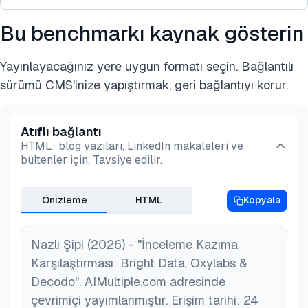
puanları, kullanıcı adları, tarihler ve meta veriler
yasaklamaları tetikleyebilir.
Bu benchmarkı kaynak gösterin
E-ticaret platformları, sosyal medya ağları ve
bulunur. Bazı kurulumlar ayrıca konum, ürün
Riskleri azaltmak için, hız sınırları, rastgele
Amazon, Walmart, Yelp, Google Play ve Trustpilot
kategorisi veya işletme türü gibi yapılandırılmış
gecikmeler ve gerekirse
konut proxy'leri
ile saygılı
Yayınlayacağınız yere uygun formatı seçin. Bağlantılı
gibi popüler platformlar dahil olmak üzere çeşitli
verileri de izler.
bir otomatik süreç kullanın.
sürümü CMS'inize yapıştırmak, geri bağlantıyı korur.
web sitelerinden müşteri incelemeleri
toplayabilirsiniz.
Atıflı bağlantı
HTML; blog yazıları, LinkedIn makaleleri ve
bültenler için. Tavsiye edilir.
Önizleme
HTML
Kopyala
Nazlı Şipi (2026) - "İnceleme Kazıma
Karşılaştırması: Bright Data, Oxylabs &
Decodo". AIMultiple.com adresinde
çevrimiçi yayımlanmıştır. Erişim tarihi: 24