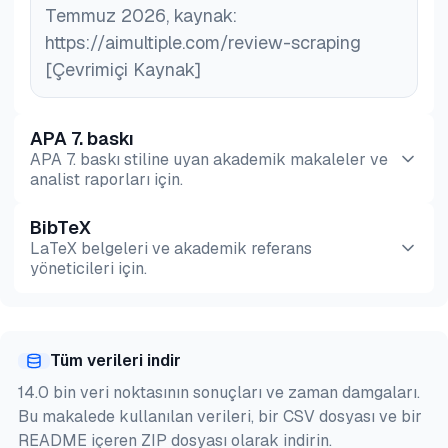
Temmuz 2026, kaynak:
https://aimultiple.com/review-scraping
[Çevrimiçi Kaynak]
APA 7. baskı
APA 7. baskı stiline uyan akademik makaleler ve
analist raporları için.
BibTeX
Önizleme
HTML
Kopyala
LaTeX belgeleri ve akademik referans
yöneticileri için.
Önizleme
HTML
Kopyala
Tüm verileri indir
@misc{sipi2026,

14.0 bin veri noktasının sonuçları ve zaman damgaları.
  author = {Şipi, Nazlı},

Bu makalede kullanılan verileri, bir CSV dosyası ve bir
  title  = {{İnceleme Kazıma Karşılaştırması: Brigh
README içeren ZIP dosyası olarak indirin.
  year   = {2026},
