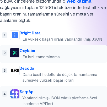
5 büyük inceleme platformunda 5
web kazıma
sağlayıcısını toplam 12.500 istek üzerinde test ettik ve
başarı oranını, tamamlanma süresini ve meta veri
alanlarını ölçtük.
Bright Data
1
En yüksek başarı oranı, yapılandırılmış JSON
Oxylabs
2
En hızlı tamamlanma
Decodo
3
Daha basit hedeflerde düşük tamamlanma
süresiyle yüksek başarı oranı
SerpApi
4
Yapılandırılmış JSON çıktılı platforma özel
inceleme API'leri