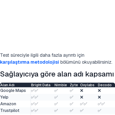
Test süreciyle ilgili daha fazla ayrıntı için
karşılaştırma metodolojisi
bölümünü okuyabilirsiniz.
Sağlayıcıya göre alan adı kapsamı
Alan Adı
Bright Data
Nimble
Zyte
Oxylabs
Decodo
Google Maps
✅✅
✅
✅
❌
❌
Yelp
✅✅
✅
✅
❌
❌
Amazon
✅✅
✅
✅
✅✅
✅✅
Trustpilot
✅✅
✅
✅
✅
✅