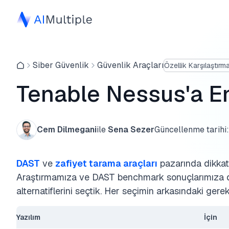
Siber Güvenlik
Güvenlik Araçları
Özellik Karşılaştırm
Tenable Nessus'a En 
Cem Dilmegani
ile
Sena Sezer
Güncellenme tarihi:
DAST
ve
zafiyet tarama araçları
pazarında dikkat
Araştırmamıza ve DAST benchmark sonuçlarımıza d
alternatiflerini seçtik. Her seçimin arkasındaki gerek
Yazılım
İçin