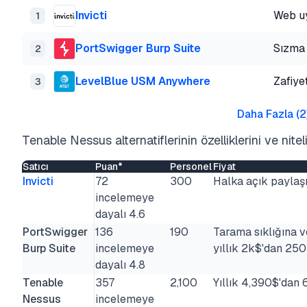
Invicti
Web u
1
PortSwigger Burp Suite
Sızma 
2
LevelBlue USM Anywhere
Zafiye
3
Daha Fazla
(
2
Tenable Nessus alternatiflerinin özelliklerini ve niteli
Satıcı
Puan*
Personel
Fiyat
Invicti
72
300
Halka açık paylaş
incelemeye
dayalı 4.6
PortSwigger
136
190
Tarama sıklığına v
Burp Suite
incelemeye
yıllık 2k$'dan 250
dayalı 4.8
Tenable
357
2,100
Yıllık 4,390$'dan 
Nessus
incelemeye