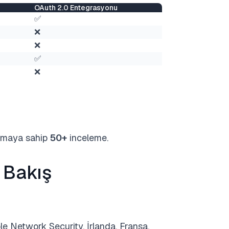
OAuth 2.0 Entegrasyonu
✅
❌
❌
✅
❌
amaya sahip
50+
inceleme.
 Bakış
e Network Security, İrlanda, Fransa,