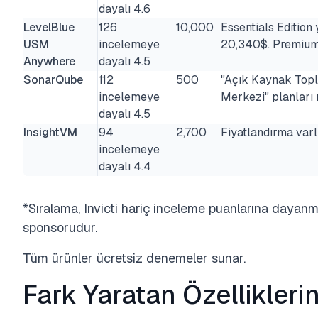
dayalı 4.6
LevelBlue
126
10,000
Essentials Edition 
USM
incelemeye
20,340$. Premium e
Anywhere
dayalı 4.5
SonarQube
112
500
"Açık Kaynak Toplu
incelemeye
Merkezi" planları 
dayalı 4.5
InsightVM
94
2,700
Fiyatlandırma varlı
incelemeye
dayalı 4.4
*Sıralama, Invicti hariç inceleme puanlarına dayanmak
sponsorudur.
Tüm ürünler ücretsiz denemeler sunar.
Fark Yaratan Özelliklerin