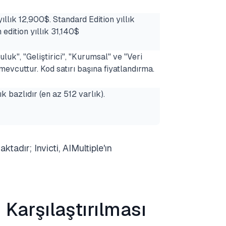
yıllık 12,900$. Standard Edition yıllık
dition yıllık 31,140$
luk", "Geliştirici", "Kurumsal" ve "Veri
mevcuttur. Kod satırı başına fiyatlandırma.
k bazlıdır (en az 512 varlık).
tadır; Invicti, AIMultiple'ın
 Karşılaştırılması