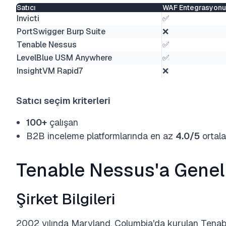
Satıcı
WAF Entegrasyonu
Invicti
✅
PortSwigger Burp Suite
❌
Tenable Nessus
✅
LevelBlue USM Anywhere
✅
InsightVM Rapid7
❌
Satıcı seçim kriterleri
100+
çalışan
B2B inceleme platformlarında en az
4.0/5
ortal
Tenable Nessus'a Genel
Şirket Bilgileri
2002 yılında Maryland, Columbia'da kurulan Tenabl