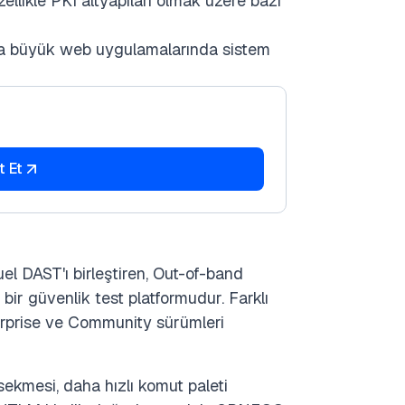
likle PKI altyapıları olmak üzere bazı
ha büyük web uygulamalarında sistem
t Et
l DAST'ı birleştiren, Out-of-band
 bir güvenlik test platformudur. Farklı
erprise ve Community sürümleri
 sekmesi, daha hızlı komut paleti