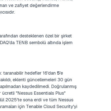
lunan ve zafiyet değerlendirme
cısıdır.
rafından desteklenen özel bir şirket
SDAQ'da TENB sembolü altında işlem
ı: taranabilir hedefler
16'dan
5
'e
akıldı, eklenti güncellemeleri 30 gün
 yapılmadan kaydedilmedi.
Doğrulanmış
ir ücretli "Nessus Essentials Plus"
Eylül 2025'te sona erdi ve tüm Nessus
aramaları için Tenable Cloud Security'yi