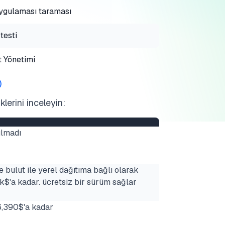
ygulaması taraması
testi
t Yönetimi
)
klerini inceleyin:
ılmadı
e bulut ile yerel dağıtıma bağlı olarak
k$'a kadar. ücretsiz bir sürüm sağlar
6,390$'a kadar