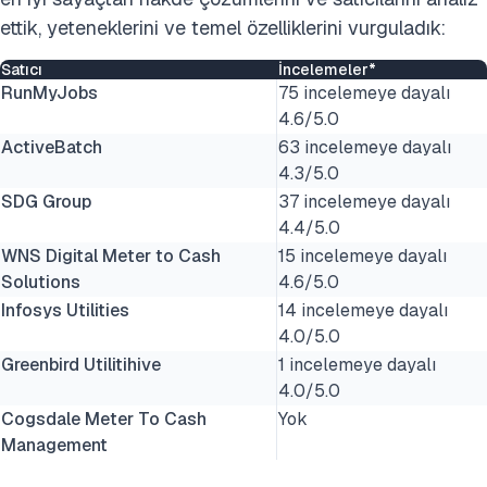
ettik, yeteneklerini ve temel özelliklerini vurguladık:
Satıcı
İncelemeler*
RunMyJobs
75 incelemeye dayalı
4.6/5.0
ActiveBatch
63 incelemeye dayalı
4.3/5.0
SDG Group
37 incelemeye dayalı
4.4/5.0
WNS Digital Meter to Cash
15 incelemeye dayalı
Solutions
4.6/5.0
Infosys Utilities
14 incelemeye dayalı
4.0/5.0
Greenbird Utilitihive
1 incelemeye dayalı
4.0/5.0
Cogsdale Meter To Cash
Yok
Management