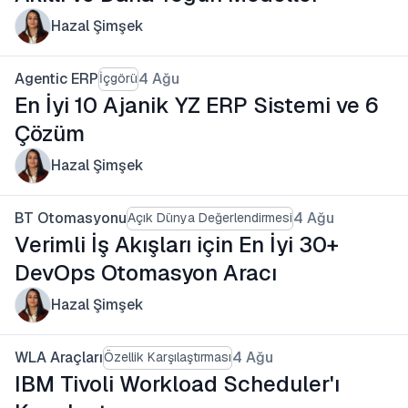
Hazal Şimşek
Agentic ERP
4 Ağu
İçgörü
En İyi 10 Ajanik YZ ERP Sistemi ve 6
Çözüm
Hazal Şimşek
BT Otomasyonu
4 Ağu
Açık Dünya Değerlendirmesi
Verimli İş Akışları için En İyi 30+
DevOps Otomasyon Aracı
Hazal Şimşek
WLA Araçları
4 Ağu
Özellik Karşılaştırması
IBM Tivoli Workload Scheduler'ı