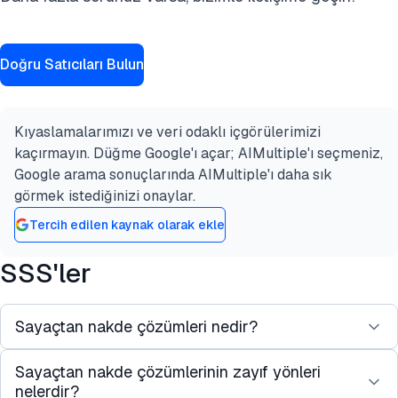
Doğru Satıcıları Bulun
Kıyaslamalarımızı ve veri odaklı içgörülerimizi
kaçırmayın. Düğme Google'ı açar; AIMultiple'ı seçmeniz,
Google arama sonuçlarında AIMultiple'ı daha sık
görmek istediğinizi onaylar.
Tercih edilen kaynak olarak ekle
SSS'ler
Sayaçtan nakde çözümleri nedir?
Sayaçtan nakde çözümlerinin zayıf yönleri
Sayaçtan nakde, sayaç okuma, faturalandırma,
nelerdir?