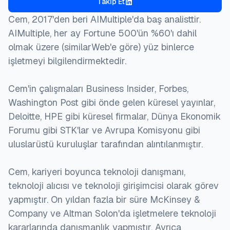
Takip Et
  month  = jun,

Yeni sistemleri uygulamak, operasyonlarda geçici
  howpublished    = {\url{https://aimultiple.com/me
Cem, 2017'den beri AIMultiple'da baş analisttir.
  note   = {AIMultiple. Erişim tarihi: 18 Haziran 2
kesintilere yol açabilir. İyi yönetilmezse, bu fatura
AIMultiple, her ay Fortune 500'ün %60'ı dahil
}
hatalarına ve müşteri memnuniyetsizliğine neden
olmak üzere (similarWeb'e göre) yüz binlerce
olabilir.
işletmeyi bilgilendirmektedir.
Bakım maliyetleri:
Cem'in çalışmaları Business Insider, Forbes,
Washington Post gibi önde gelen küresel yayınlar,
Akıllı sayaçlar ve AMI sistemlerinin bakım
Deloitte, HPE gibi küresel firmalar, Dünya Ekonomik
ihtiyaçları vardır. Zamanla bu sistemler eski olabilir
Forumu gibi STK'lar ve Avrupa Komisyonu gibi
ve yükseltme veya değiştirme gerektirebilir.
uluslarüstü kuruluşlar tarafından alıntılanmıştır.
Müşteri direnci:
Cem, kariyeri boyunca teknoloji danışmanı,
Müşteriler, gizlilik endişeleri, potansiyel sağlık
teknoloji alıcısı ve teknoloji girişimcisi olarak görev
riskleri veya sadece değişime direnç nedeniyle
yapmıştır. On yıldan fazla bir süre McKinsey &
akıllı sayaçların uygulanmasına direnebilir.
Company ve Altman Solon'da işletmelere teknoloji
kararlarında danışmanlık yapmıştır. Ayrıca