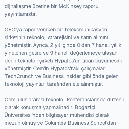
Teknolojiye bağımlılık:
dijitalleşme üzerine bir McKinsey raporu
yayımlamıştır.
Sistem arızaları veya teknolojik aksaklıklar
durumunda, faturalandırma ve nakit tahsilatı
CEO'ya rapor verirken bir telekomünikasyon
önemli ölçüde etkilenebilir, bu da bir faydalı
şirketinin teknoloji stratejisini ve satın alımını
kuruluşun gelir akışını etkileyebilir.
yönetmiştir. Ayrıca, 2 yıl içinde 0'dan 7 haneli yıllık
Yetenek açığı:
yinelenen gelire ve 9 haneli değerlemeye ulaşan
derin teknoloji şirketi Hypatos'un ticari büyümesini
Yeni teknolojinin benimsenmesiyle, sistemleri
yönetmiştir. Cem'in Hypatos'taki çalışmaları
yönetmek, bakımlarını yapmak ve analiz etmek için
TechCrunch ve Business Insider gibi önde gelen
nitelikli personele ihtiyaç vardır. Böyle personeli
teknoloji yayınları tarafından ele alınmıştır.
bulmak veya eğitmek birçok faydalı kuruluş için bir
zorluk olabilir.
Cem, uluslararası teknoloji konferanslarında düzenli
olarak konuşma yapmaktadır. Boğaziçi
Veri yönetimi ve analizi:
Üniversitesi'nden bilgisayar mühendisi olarak
mezun olmuş ve Columbia Business School'dan
AMI ve akıllı sayaçlarla, faydalı kuruluşlar devasa