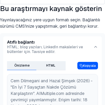
ödeme tahsilatı ve gelir yönetimini kapsayan
kapsamlı bir süreçtir. Bir hizmetin kullanıldığı
Bu araştırmayı kaynak gösterin
Yüksek başlangıç maliyetleri:
andan şirketin hizmet için ödeme aldığı noktaya
kadar olan yolculuğu temsil eder.
Yayınlayacağınız yere uygun formatı seçin. Bağlantılı
Özellikle akıllı sayaçlar ve AMI tanıtıldığında tam
sürümü CMS'inize yapıştırmak, geri bağlantıyı korur.
Bu, akıllı sayaçlar gibi donanım çözümlerini ve hem
bir sayaçtan nakde çözümünü uygulamak çok
akıllı hem de geleneksel kullanım ölçüm
maliyetli olabilir. Maliyet, sadece teknolojinin
cihazlarından sayaç kullanımını takip eden yazılım
Atıflı bağlantı
kendisini değil, aynı zamanda eğitim ve potansiyel
HTML; blog yazıları, LinkedIn makaleleri ve
çözümlerini içerir.
altyapı değişikliklerini de içerir.
bültenler için. Tavsiye edilir.
Teknoloji entegrasyon zorlukları:
Önizleme
HTML
Kopyala
Faydalı kuruluşların genellikle yerinde eski
sistemleri vardır. Yeni sayaçtan nakde çözümlerini
Cem Dilmegani and Hazal Şimşek (2026) -
bu eski sistemlerle entegre etmek karmaşık ve
"En İyi 7 Sayaçtan Nakde Çözümü
zaman alıcı olabilir ve veri tutarsızlığı sorunlarına
Karşılaştırın". AIMultiple.com adresinde
yol açabilir.
çevrimiçi yayımlanmıştır. Erişim tarihi: 18