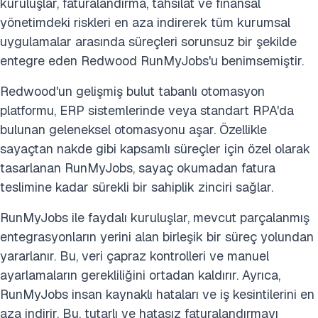
kuruluşlar, faturalandırma, tahsilat ve finansal
yönetimdeki riskleri en aza indirerek tüm kurumsal
uygulamalar arasında süreçleri sorunsuz bir şekilde
entegre eden Redwood RunMyJobs'u benimsemiştir.
Redwood'un gelişmiş bulut tabanlı otomasyon
platformu, ERP sistemlerinde veya standart RPA'da
bulunan geleneksel otomasyonu aşar. Özellikle
sayaçtan nakde gibi kapsamlı süreçler için özel olarak
tasarlanan RunMyJobs, sayaç okumadan fatura
teslimine kadar sürekli bir sahiplik zinciri sağlar.
RunMyJobs ile faydalı kuruluşlar, mevcut parçalanmış
entegrasyonların yerini alan birleşik bir süreç yolundan
yararlanır. Bu, veri çapraz kontrolleri ve manuel
ayarlamaların gerekliliğini ortadan kaldırır. Ayrıca,
RunMyJobs insan kaynaklı hataları ve iş kesintilerini en
aza indirir. Bu, tutarlı ve hatasız faturalandırmayı