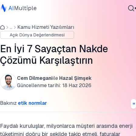
Analiz edilen sayaçtan nakde çözümleri
...
Kamu Hizmeti Yazılımları
Ajanik Yapay Zeka
Sayaçtan nakde çözümlerini uygulamanın faydaları
Açık Dünya Değerlendirmesi
Siber güvenlik
İşiniz için doğru sayaçtan nakde çözümünü seçmek
Veri
En İyi 7 Sayaçtan Nakde
Kurumsal Yazılım
Daha fazla okuma
Çözümü Karşılaştırın
Hizmetler
SSS'ler
Cem Dilmegani
ile
Hazal Şimşek
Bu araştırmayı kaynak gösterin
Güncellenme tarihi:
18 Haz 2026
Bize Ulaşın
Bakınız
etik normlar
Faydalı kuruluşlar, milyonlarca müşteri arasında enerji
tüketimini doğru bir şekilde takip etmeli, faturalar