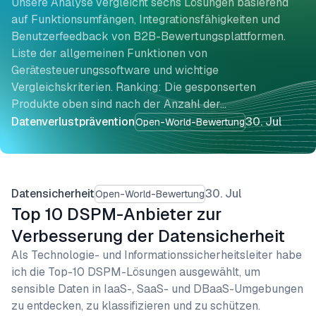
Unsere Analyse vergleicht sechs Lösungen basierend
auf Funktionsumfängen, Integrationsfähigkeiten und
Benutzerfeedback von B2B-Bewertungsplattformen.
Liste der allgemeinen Funktionen von
Gerätesteuerungssoftware und wichtige
Vergleichskriterien. Ranking: Die gesponserten
Produkte oben sind nach der Anzahl der…
Datenverlustprävention
30. Jul
Open-World-Bewertung
Datensicherheit
30. Jul
Open-World-Bewertung
Top 10 DSPM-Anbieter zur
Verbesserung der Datensicherheit
Als Technologie- und Informationssicherheitsleiter habe
ich die Top-10 DSPM-Lösungen ausgewählt, um
sensible Daten in IaaS-, SaaS- und DBaaS-Umgebungen
zu entdecken, zu klassifizieren und zu schützen.